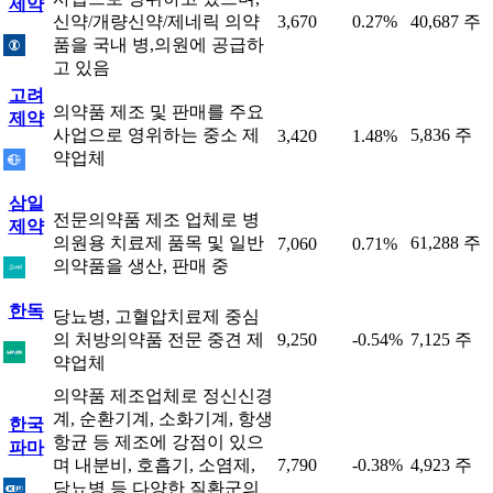
제약
신약/개량신약/제네릭 의약
3,670
0.27%
40,687 주
품을 국내 병,의원에 공급하
고 있음
고려
의약품 제조 및 판매를 주요
제약
사업으로 영위하는 중소 제
5,836 주
3,420
1.48%
약업체
삼일
전문의약품 제조 업체로 병
제약
의원용 치료제 품목 및 일반
61,288 주
7,060
0.71%
의약품을 생산, 판매 중
한독
당뇨병, 고혈압치료제 중심
의 처방의약품 전문 중견 제
9,250
-0.54%
7,125 주
약업체
의약품 제조업체로 정신신경
계, 순환기계, 소화기계, 항생
한국
항균 등 제조에 강점이 있으
파마
며 내분비, 호흡기, 소염제,
7,790
-0.38%
4,923 주
당뇨병 등 다양한 질환군의