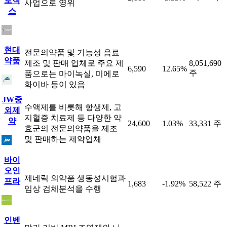
로직
사업으로 영위
스
현대
전문의약품 및 기능성 음료
약품
제조 및 판매 업체로 주요 제
8,051,690
6,590
12.65%
주
품으로는 마이녹실, 미에로
화이바 등이 있음
JW중
수액제를 비롯해 항생제, 고
외제
지혈증 치료제 등 다양한 약
약
24,600
1.03%
33,331 주
효군의 전문의약품을 제조
및 판매하는 제약업체
바이
오인
제네릭 의약품 생동성시험과
프라
1,683
-1.92%
58,522 주
임상 검체분석을 수행
인벤