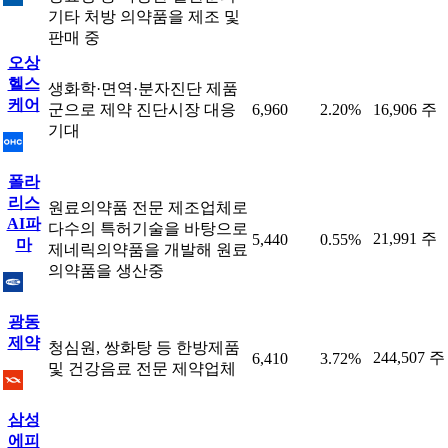
기타 처방 의약품을 제조 및
판매 중
오상
헬스
생화학·면역·분자진단 제품
케어
군으로 제약 진단시장 대응
6,960
2.20%
16,906 주
기대
폴라
리스
원료의약품 전문 제조업체로
AI파
다수의 특허기술을 바탕으로
21,991 주
5,440
0.55%
마
제네릭의약품을 개발해 원료
의약품을 생산중
광동
제약
청심원, 쌍화탕 등 한방제품
244,507 주
6,410
3.72%
및 건강음료 전문 제약업체
삼성
에피