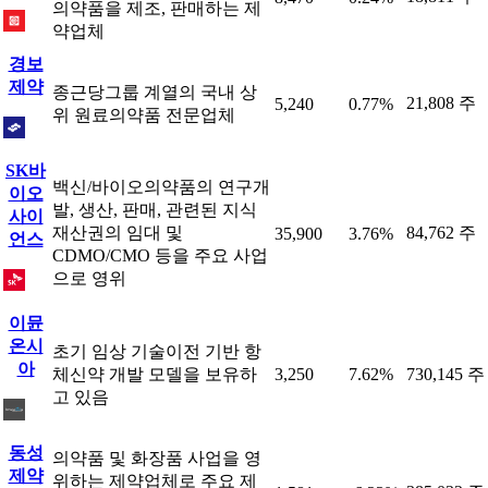
의약품을 제조, 판매하는 제
약업체
경보
제약
종근당그룹 계열의 국내 상
21,808 주
5,240
0.77%
위 원료의약품 전문업체
SK바
백신/바이오의약품의 연구개
이오
발, 생산, 판매, 관련된 지식
사이
재산권의 임대 및
84,762 주
35,900
3.76%
언스
CDMO/CMO 등을 주요 사업
으로 영위
이뮨
온시
초기 임상 기술이전 기반 항
아
체신약 개발 모델을 보유하
3,250
7.62%
730,145 주
고 있음
동성
의약품 및 화장품 사업을 영
제약
위하는 제약업체로 주요 제