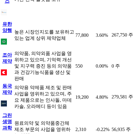
스
유한
양행
높은 시장인지도를 보유하고
267,750 주
77,800
3.60%
있는 업계 상위 제약업체
의약품, 의약외품 사업을 영
조아
위하고 있으며, 기억력 개선
제약
및 지구력 증진 등의 의약품
550
0.00%
0 주
과 건강기능식품을 생산 및
판매
동국
의약용 약제품 제조 및 판매
제약
사업을 영위하고 있으며, 주
279,581 주
19,200
4.80%
요 제품으로는 인사돌, 마데
카솔, 오라메디 등이 있음
그린
생명
원료의약 및 의약품중간체
과학
제조 부문의 사업을 영위하
2,310
-0.22%
56,935 주