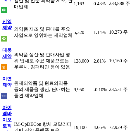
일반 및 전문 의약품 제조, 판
233,888 주
1,163
0.43%
매업체
신일
제약
의약품 제조 및 판매를 주요
10,273 주
5,320
1.14%
사업으로 영위하는 제약업체
대웅
의약품 생산 및 판매사업 영
제약
위 업체로 주요 제품으로는
19,160 주
128,000
2.81%
우루사, 임팩타민 등이 있음
이연
완제의약품 및 원료의약품
제약
등의 제품을 생산, 판매하는
23,531 주
9,950
-0.10%
중견 제약업체
아이
엠바
이오
IM-OpDECon 항체 모달리티
로직
19,100
4.66%
72,929 주
기반 신약 플랫폼 보유