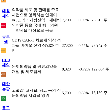
의약품 제조 및 판매를 주요
대원
사업으로 영위하는 업체이
제약
며, 신약ㆍ개량신약ㆍ제네릭
7,790
0.39%
23,315 주
의약품 등을 국내 병ㆍ의원
ㆍ약국을 대상으로 공급
큐로
CD19 CAR-T 치료제 임상 성
셀
과로 바이오 신약 상업화 추
37,942 주
27,300
0.55%
진
HLB
제약
완제의약품 및 원료의약품
8,320
-0.72%
122,604 주
개발 및 제조업체
대한
뉴팜
고혈압, 고지혈, 당뇨 등의 전
13,130 주
5,700
0.88%
문의약품 사업을 영위
동구