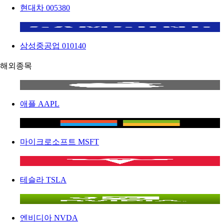
현대차
005380
삼성중공업
010140
해외종목
애플
AAPL
마이크로소프트
MSFT
테슬라
TSLA
엔비디아
NVDA