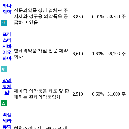
하나
전문의약품 생산 업체로 주
제약
사제와 경구용 의약품을 공
30,783 주
8,830
0.91%
급하고 있음
프레
스티
지바
항체의약품 개발 전문 제약
이오
6,610
1.69%
38,793 주
회사
파마
알리
코제
제네릭 의약품을 제조 및 판
약
2,510
0.60%
31,000 주
매하는 완제의약품업체
엑셀
세라
퓨틱
화학조성배지 CellCor로 세