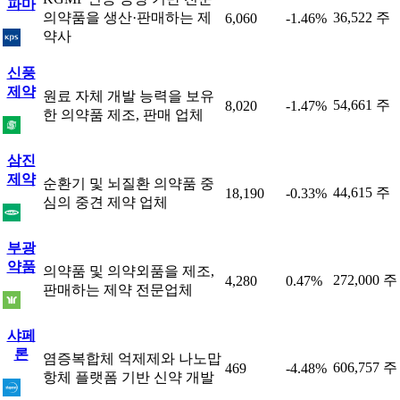
파마
의약품을 생산·판매하는 제
36,522 주
6,060
-1.46%
약사
신풍
제약
원료 자체 개발 능력을 보유
54,661 주
8,020
-1.47%
한 의약품 제조, 판매 업체
삼진
제약
순환기 및 뇌질환 의약품 중
44,615 주
18,190
-0.33%
심의 중견 제약 업체
부광
약품
의약품 및 의약외품을 제조,
272,000 주
4,280
0.47%
판매하는 제약 전문업체
샤페
론
염증복합체 억제제와 나노맙
606,757 주
469
-4.48%
항체 플랫폼 기반 신약 개발