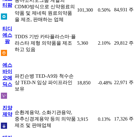
동아쏘시오그룹 계열의
티팜
CDMO방식으로 신약원료의
84,931 주
101,300
0.50%
약품 및 제네릭 원료의약품
을 제조, 판매하는 업체
티디
에스
TDDS 기반 카타플라스마·플
팜
라스타 제형 의약품을 제조
5,360
2.10%
29,812 주
하고 있음
에스
바이
파킨슨병 TED-A9와 척수손
오메
상 TED-N 임상 파이프라인
22,971 주
18,850
-0.48%
딕스
보유
진양
순환계용약, 소화기관용약,
제약
중추신경계용약 등의 의약품
17,326 주
3,915
0.13%
제조 및 판매업체