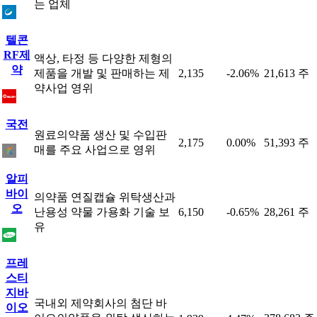
는 업체
텔콘
RF제
액상, 타정 등 다양한 제형의
약
제품을 개발 및 판매하는 제
2,135
-2.06%
21,613 주
약사업 영위
국전
원료의약품 생산 및 수입판
2,175
0.00%
51,393 주
매를 주요 사업으로 영위
알피
바이
의약품 연질캡슐 위탁생산과
오
난용성 약물 가용화 기술 보
6,150
-0.65%
28,261 주
유
프레
스티
지바
국내외 제약회사의 첨단 바
이오