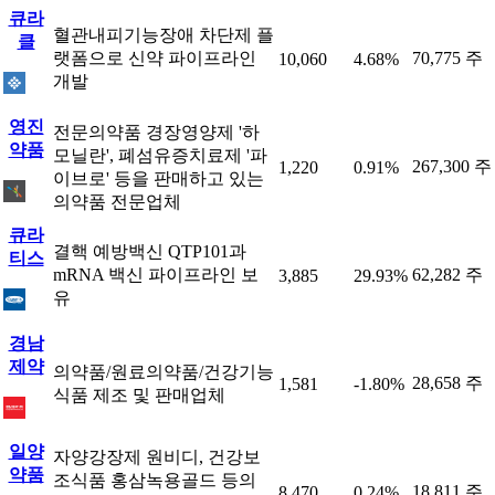
큐라
혈관내피기능장애 차단제 플
클
랫폼으로 신약 파이프라인
70,775 주
10,060
4.68%
개발
영진
전문의약품 경장영양제 '하
약품
모닐란', 폐섬유증치료제 '파
267,300 주
1,220
0.91%
이브로' 등을 판매하고 있는
의약품 전문업체
큐라
결핵 예방백신 QTP101과
티스
mRNA 백신 파이프라인 보
62,282 주
3,885
29.93%
유
경남
제약
의약품/원료의약품/건강기능
28,658 주
1,581
-1.80%
식품 제조 및 판매업체
일양
자양강장제 원비디, 건강보
약품
조식품 홍삼녹용골드 등의
18,811 주
8,470
0.24%