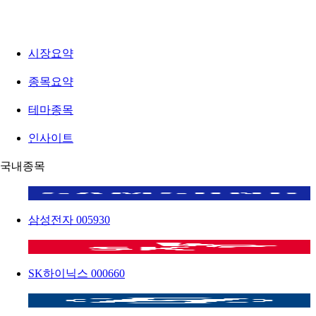
시장요약
종목요약
테마종목
인사이트
국내종목
삼성전자
005930
SK하이닉스
000660