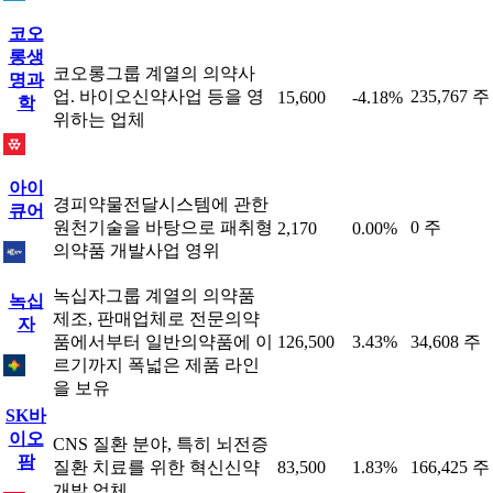
코오
롱생
코오롱그룹 계열의 의약사
명과
업. 바이오신약사업 등을 영
235,767 주
15,600
-4.18%
학
위하는 업체
아이
경피약물전달시스템에 관한
큐어
원천기술을 바탕으로 패취형
0 주
2,170
0.00%
의약품 개발사업 영위
녹십자그룹 계열의 의약품
녹십
제조, 판매업체로 전문의약
자
품에서부터 일반의약품에 이
126,500
3.43%
34,608 주
르기까지 폭넓은 제품 라인
을 보유
SK바
이오
CNS 질환 분야, 특히 뇌전증
팜
질환 치료를 위한 혁신신약
83,500
1.83%
166,425 주
개발 업체