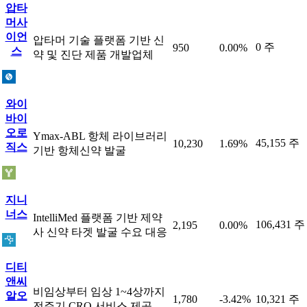
압타
머사
이언
압타머 기술 플랫폼 기반 신
0 주
950
0.00%
스
약 및 진단 제품 개발업체
와이
바이
오로
Ymax-ABL 항체 라이브러리
45,155 주
10,230
1.69%
직스
기반 항체신약 발굴
지니
너스
IntelliMed 플랫폼 기반 제약
106,431 주
2,195
0.00%
사 신약 타겟 발굴 수요 대응
디티
앤씨
비임상부터 임상 1~4상까지
알오
1,780
-3.42%
10,321 주
전주기 CRO 서비스 제공