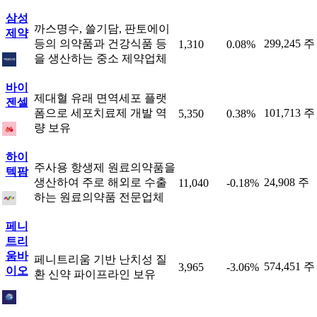
삼성
까스명수, 쓸기담, 판토에이
제약
등의 의약품과 건강식품 등
299,245 주
1,310
0.08%
을 생산하는 중소 제약업체
바이
제대혈 유래 면역세포 플랫
젠셀
폼으로 세포치료제 개발 역
101,713 주
5,350
0.38%
량 보유
하이
주사용 항생제 원료의약품을
텍팜
생산하여 주로 해외로 수출
24,908 주
11,040
-0.18%
하는 원료의약품 전문업체
페니
트리
움바
페니트리움 기반 난치성 질
574,451 주
3,965
-3.06%
이오
환 신약 파이프라인 보유