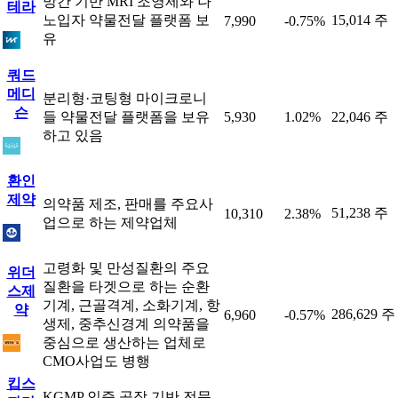
망간 기반 MRI 조영제와 나
테라
노입자 약물전달 플랫폼 보
15,014 주
7,990
-0.75%
유
쿼드
메디
분리형·코팅형 마이크로니
슨
들 약물전달 플랫폼을 보유
5,930
1.02%
22,046 주
하고 있음
환인
제약
의약품 제조, 판매를 주요사
51,238 주
10,310
2.38%
업으로 하는 제약업체
고령화 및 만성질환의 주요
위더
질환을 타겟으로 하는 순환
스제
기계, 근골격계, 소화기계, 항
약
286,629 주
6,960
-0.57%
생제, 중추신경계 의약품을
중심으로 생산하는 업체로
CMO사업도 병행
킵스
KGMP 인증 공장 기반 전문