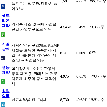
385,032 주
1,581
-6.23%
품으로는 정로환, 데타손 등
이 있음
셀트
리온
의약품 제조 및 판매사업을
제약
43,450
3.45%
79,338 주
단일 사업부문으로 영위
지엘
개량신약 전문업체로 KGMP
팜텍
시설을 보유한 종속회사 지
0 주
814
0.00%
엘파마를 통해 의약품의 제
조 및 판매업을 영위
경동
혈압강하제, 소화기관용제
제약
등을 제조 및 판매하는 전문
128,128 주
4,975
0.61%
치료제 위주의 중소 제약업
체
화일
약품
원료의약품 전문업체
19,952 주
8,730
-0.68%