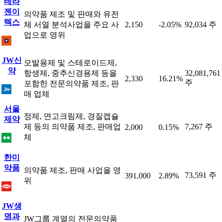
테라
젠이
의약품 제조 및 판매와 유전
텍스
체 서열 분석사업을 주요 사
2,150
-2.05%
92,034 주
업으로 영위
JW신
모발용제 및 스테로이드제,
약
항생제, 중추신경용제 등을
32,081,761
2,330
16.21%
주
포함한 전문의약품 제조, 판
매 업체
서울
정제, 연고크림제, 경질캡슐
제약
제 등의 의약품 제조, 판매업
7,267 주
2,000
0.15%
체
한미
약품
의약품 제조, 판매 사업을 영
73,591 주
391,000
2.89%
위
JW생
명과
JW그룹 계열의 전문의약품