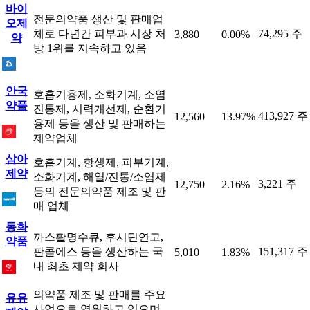
바이
전문의약품 생산 및 판매업
오제
체로 다년간 피부과 시장 처
74,295 주
3,880
0.00%
약
방 1위를 지속하고 있음
안국
호흡기용제, 소화기계, 소염
약품
진통제, 시력개선제, 순환기
413,927 주
12,560
13.97%
용제 등을 생산 및 판매하는
제약업체
삼아
호흡기계, 항생제, 피부기계,
제약
소화기계, 해열/진통/소염제
3,221 주
12,750
2.16%
등의 전문의약품 제조 및 판
매 업체
동화
까스활명수큐, 후시딘연고,
약품
판콜에스 등을 생산하는 국
151,317 주
5,010
1.83%
내 최초 제약 회사
의약품 제조 및 판매를 주요
유유
사업으로 영위하고 있으며,