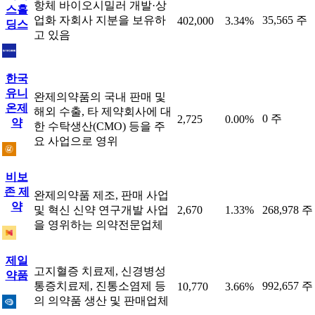
항체 바이오시밀러 개발·상
스홀
업화 자회사 지분을 보유하
35,565 주
402,000
3.34%
딩스
고 있음
한국
유니
완제의약품의 국내 판매 및
온제
해외 수출, 타 제약회사에 대
0 주
2,725
0.00%
약
한 수탁생산(CMO) 등을 주
요 사업으로 영위
비보
존 제
완제의약품 제조, 판매 사업
약
및 혁신 신약 연구개발 사업
2,670
1.33%
268,978 주
을 영위하는 의약전문업체
제일
고지혈증 치료제, 신경병성
약품
통증치료제, 진통소염제 등
992,657 주
10,770
3.66%
의 의약품 생산 및 판매업체