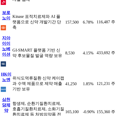
보로
Kinase 표적치료제와 AI 플
노이
랫폼으로 신약 개발기간 단
116,487 주
157,500
6.78%
축
지아
이이
노베
GI-SMART 플랫폼 기반 신
433,692 주
8,530
4.15%
이션
약 후보물질 발굴 역량 보유
HK이
위식도역류질환 신약 케이캡
노엔
과 수액 제품으로 제약 매출
121,231 주
41,250
1.85%
기반 보유
삼천
항생제, 순환기질환치료제,
당제
호흡기질환치료제, 소화기질
약
165,100
-0.90%
155,360 주
환치료제 등 처방의약품 전