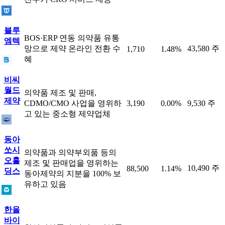
블루
BOS·ERP 연동 의약품 유통
엠텍
망으로 제약 온라인 전환 수
43,580 주
1,710
1.48%
혜
비씨
월드
의약품 제조 및 판매,
제약
CDMO/CMO 사업을 영위하
3,190
0.00%
9,530 주
고 있는 중소형 제약업체
동아
쏘시
의약품과 의약부외품 등의
오홀
제조 및 판매업을 영위하는
10,490 주
88,500
1.14%
딩스
동아제약의 지분을 100% 보
유하고 있음
한올
바이