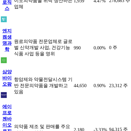
이오의약품을 위탁 생산하는
278,683 주
1,939
4.47%
로직
업체
스
엔지
켐생
원료의약품 전문업체로 글로
명과
벌 신약개발 사업, 건강기능
0 주
990
0.00%
학
식품 사업 등을 영위
삼양
바이
항암제와 약물전달시스템 기
오팜
반 전문의약품을 개발하고
44,650
0.90%
23,312 주
있음
에이
프로
젠바
이오
의약품 제조 및 판매를 주요
94,315 주
2,180
-3.33%