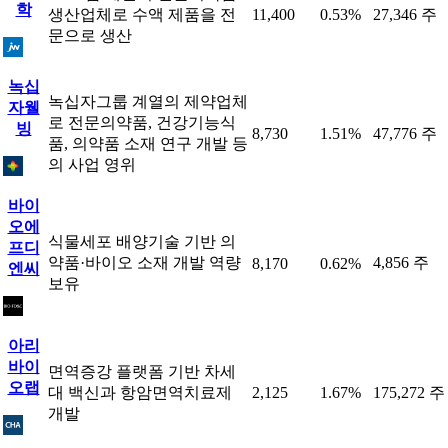
학
생산업체로 수액 제품을 전
11,400
0.53%
27,346 주
문으로 생산
녹십
녹십자그룹 계열의 제약업체
자웰
로 전문의약품, 건강기능식
빙
8,730
1.51%
47,776 주
품, 의약품 소재 연구 개발 등
의 사업 영위
바이
오에
식물세포 배양기술 기반 의
프디
약품·바이오 소재 개발 역량
4,856 주
8,170
0.62%
엔씨
보유
아리
바이
면역증강 플랫폼 기반 차세
오랩
대 백신과 항암면역치료제
2,125
1.67%
175,272 주
개발