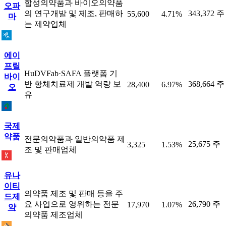
합성의약품과 바이오의약품
오파
의 연구개발 및 제조, 판매하
343,372 주
55,600
4.71%
마
는 제약업체
에이
프릴
HuDVFab·SAFA 플랫폼 기
바이
반 항체치료제 개발 역량 보
368,664 주
28,400
6.97%
오
유
국제
약품
전문의약품과 일반의약품 제
25,675 주
3,325
1.53%
조 및 판매업체
유나
이티
의약품 제조 및 판매 등을 주
드제
요 사업으로 영위하는 전문
26,790 주
17,970
1.07%
약
의약품 제조업체