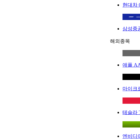
현대차
삼성중
해외종목
애플
A
마이크
테슬라
엔비디