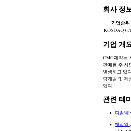
회사 정
기업순위
KOSDAQ 67
기업 개
CMG제약는 
판매를 주 사
발생하고 있다
량개발 및 제
있다.
관련 테
피임약
췌장염