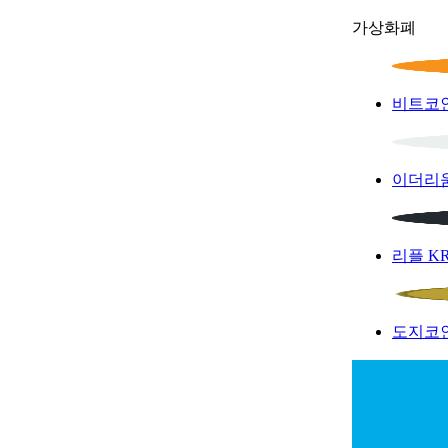
가상화폐
비트코
이더리
리플
K
도지코