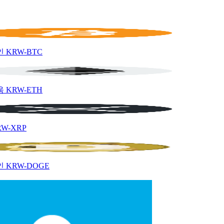
인
KRW-BTC
움
KRW-ETH
RW-XRP
인
KRW-DOGE