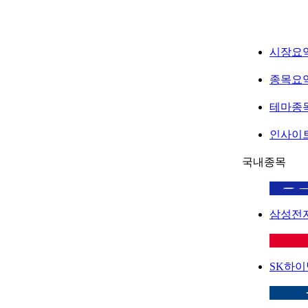
시장요
종목요
테마종
인사이
국내종목
삼성전
SK하