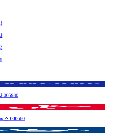
약
약
목
트
자
005930
이닉스
000660