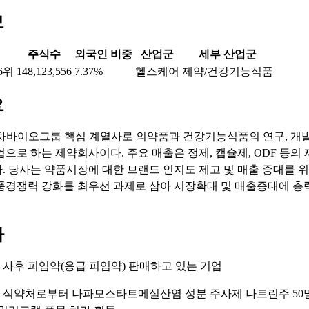
보
주식수
외국인 비중
산업군
세부 산업군
6위
148,123,556
7.37%
헬스케어
제약/건강기능식품
요
차바이오그룹 핵심 계열사로 의약품과 건강기능식품의 연구, 개발
업으로 하는 제약회사이다. 주요 매출은 정제, 캡슐제, ODF 등의
. 당사는 약품시장에 대한 브랜드 인지도 제고 및 매출 증대를 위
품경쟁력 강화를 최우선 과제로 삼아 시장확대 및 매출증대에 총
마
: 사후 피임약(응급 피임약) 판매하고 있는 기업
: 식약처로부터 나파모스타트메실산염 성분 주사제 나트린주 50