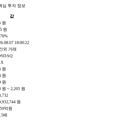
핵심 투자 정보
값
5 원
5 원
.70%
6.08.07 18:00:22
간외 거래
OSDAQ
RX
6 원
4 원
9 원
3 원 ~ 2,205 원
3,732
9,932,744 원
059억원
6.5배