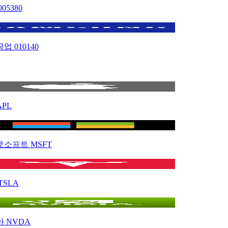
005380
공업
010140
APL
로소프트
MSFT
TSLA
아
NVDA