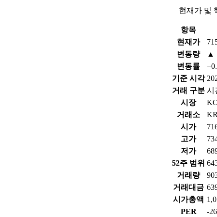
현재가 및 
항목
현재가
71
변동량
▲ 
변동률
+0
기준 시각
202
거래 구분
시
시장
K
거래소
K
시가
71
고가
73
저가
68
52주 범위
64
거래량
90
거래대금
63
시가총액
1,
PER
-2