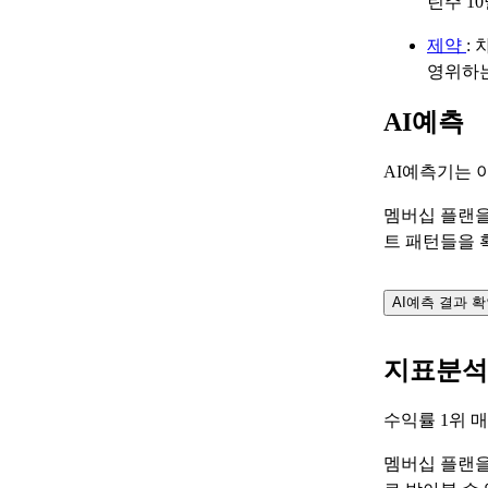
린주 1
제약
:
영위하
AI예측
AI예측기는 
멤버십 플랜을
트 패턴들을 
AI예측 결과 
지표분석
수익률 1위 
멤버십 플랜을