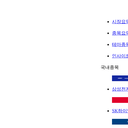
시장요
종목요
테마종
인사이
국내종목
삼성전
SK하