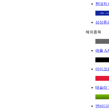
현대차
삼성중
해외종목
애플
A
마이크
테슬라
엔비디