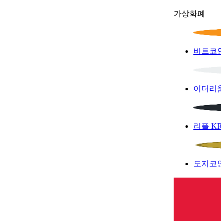
가상화폐
비트코
이더리
리플
K
도지코