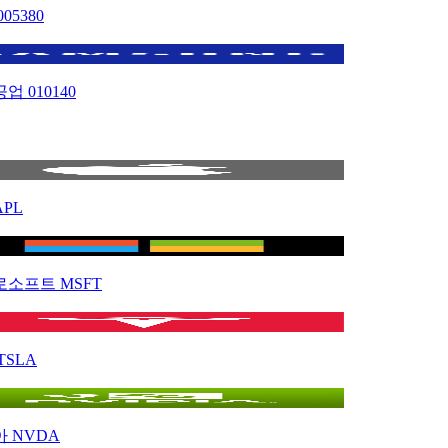
005380
공업
010140
APL
로소프트
MSFT
TSLA
아
NVDA