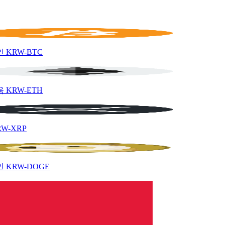
인
KRW-BTC
움
KRW-ETH
RW-XRP
인
KRW-DOGE