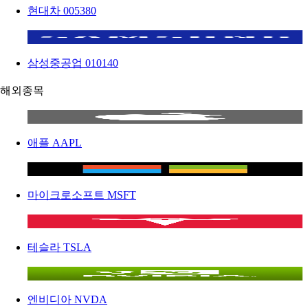
현대차
005380
삼성중공업
010140
해외종목
애플
AAPL
마이크로소프트
MSFT
테슬라
TSLA
엔비디아
NVDA