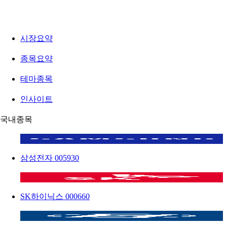
시장요약
종목요약
테마종목
인사이트
국내종목
삼성전자
005930
SK하이닉스
000660