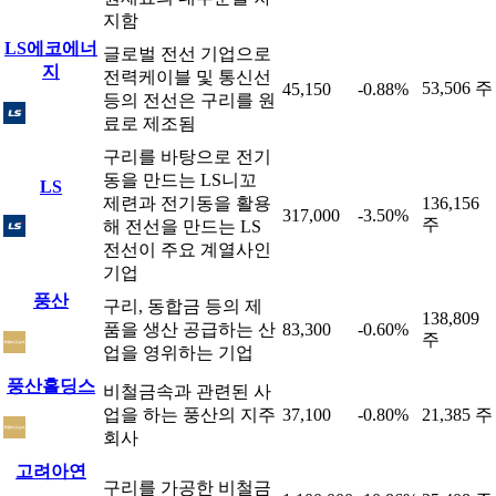
지함
LS에코에너
글로벌 전선 기업으로
지
전력케이블 및 통신선
53,506 주
45,150
-0.88%
등의 전선은 구리를 원
료로 제조됨
구리를 바탕으로 전기
동을 만드는 LS니꼬
LS
제련과 전기동을 활용
136,156
317,000
-3.50%
주
해 전선을 만드는 LS
전선이 주요 계열사인
기업
풍산
구리, 동합금 등의 제
138,809
품을 생산 공급하는 산
83,300
-0.60%
주
업을 영위하는 기업
풍산홀딩스
비철금속과 관련된 사
업을 하는 풍산의 지주
37,100
-0.80%
21,385 주
회사
고려아연
구리를 가공한 비철금