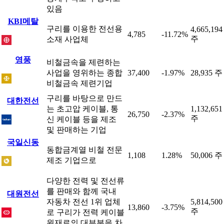
있음
KBI메탈
구리를 이용한 전선용
4,665,194
4,785
-11.72%
주
소재 사업체
영풍
비철금속을 제련하는
사업을 영위하는 종합
37,400
-1.97%
28,935 주
비철금속 제련기업
구리를 바탕으로 만드
대한전선
는 초고압 케이블, 통
1,132,651
26,750
-2.37%
주
신 케이블 등을 제조
및 판매하는 기업
국일신동
동합금계열 비철 전문
1,108
1.28%
50,006 주
제조 기업으로
다양한 전력 및 전선류
를 판매와 함께 국내
대원전선
자동차 전선 1위 업체
5,814,500
13,860
-3.75%
주
로 구리가 전력 케이블
원재료의 대부분을 차