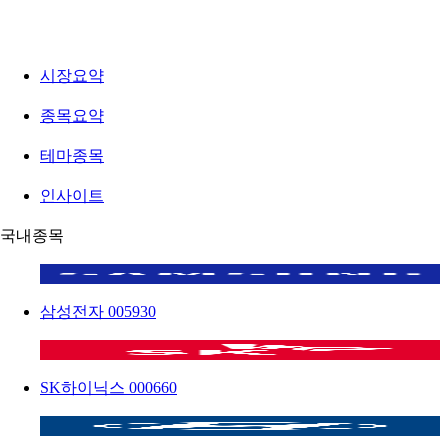
시장요약
종목요약
테마종목
인사이트
국내종목
삼성전자
005930
SK하이닉스
000660