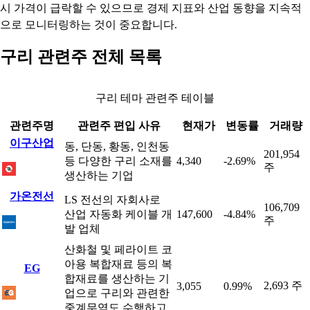
시 가격이 급락할 수 있으므로 경제 지표와 산업 동향을 지속적
으로 모니터링하는 것이 중요합니다.
구리 관련주 전체 목록
구리 테마 관련주 테이블
관련주명
관련주 편입 사유
현재가
변동률
거래량
이구산업
동, 단동, 황동, 인천동
201,954
등 다양한 구리 소재를
4,340
-2.69%
주
생산하는 기업
가온전선
LS 전선의 자회사로
106,709
산업 자동화 케이블 개
147,600
-4.84%
주
발 업체
산화철 및 페라이트 코
아용 복합재료 등의 복
EG
합재료를 생산하는 기
2,693 주
3,055
0.99%
업으로 구리와 관련한
중계무역도 수행하고