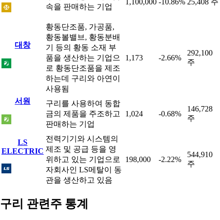
1,100,000
-10.86%
25,408 주
속을 판매하는 기업
황동단조품, 가공품,
황동볼밸브, 황동분배
대창
기 등의 황동 소재 부
292,100
품을 생산하는 기업으
1,173
-2.66%
주
로 황동단조품을 제조
하는데 구리와 아연이
사용됨
서원
구리를 사용하여 동합
146,728
금의 제품을 주조하고
1,024
-0.68%
주
판매하는 기업
전력기기와 시스템의
LS
제조 및 공급 등을 영
ELECTRIC
544,910
위하고 있는 기업으로
198,000
-2.22%
주
자회사인 LS메탈이 동
관을 생산하고 있음
구리 관련주 통계