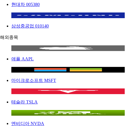
현대차
005380
삼성중공업
010140
해외종목
애플
AAPL
마이크로소프트
MSFT
테슬라
TSLA
엔비디아
NVDA