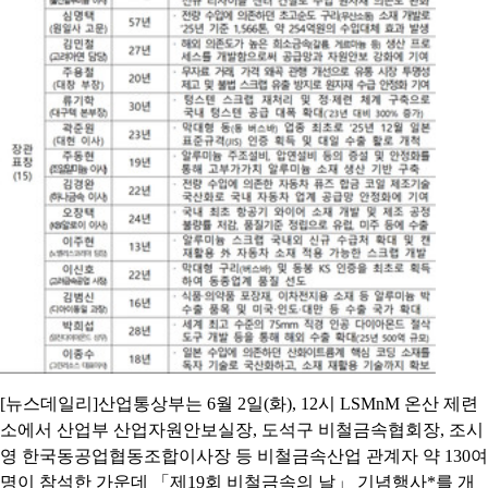
[뉴스데일리]산업통상부는 6월 2일(화), 12시 LSMnM 온산 제련
소에서 산업부 산업자원안보실장, 도석구 비철금속협회장, 조시
영 한국동공업협동조합이사장 등 비철금속산업 관계자 약 130여
명이 참석한 가운데 「제19회 비철금속의 날」 기념행사*를 개