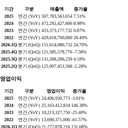
가 커진 영향으로 해석된다. 세계 2위 구리 광산인 인도네시아 그
라스버그 광산이 지난해 9월 발생한 대규모 산사태 이후 생산 정
상화가 지연되는 가운데, 완전한 회복 시점이 20208년 초로 전망
되는 점이 수급 불안 요인으로 작용하고 있다.이에 따라 전날 런
던금속거래소(LME)에서 3개월물 구리는 톤(t)당 1만3천943달러
로 2.7% 상승 마감하며 6거래일 연속 오름세를 이어갔다.(사진=
연합뉴스)
실적현황
매출액
기간
구분
매출액
증가율
2025
연간 (YoY)
507,783,563,654
7.51%
2024
연간 (YoY)
472,292,427,806
8.98%
2023
연간 (YoY)
433,373,177,732
0.87%
2022
연간 (YoY)
429,618,760,000
28.49%
2026.1Q
분기 (QoQ)
151,614,080,732
24.70%