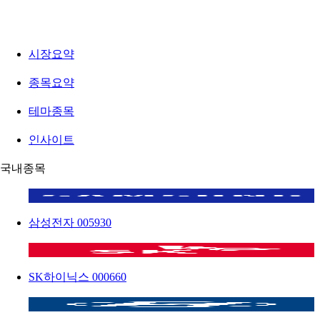
시장요약
종목요약
테마종목
인사이트
국내종목
삼성전자
005930
SK하이닉스
000660