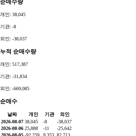
2025
연간 (YoY)
10,919,844,141
-13.38%
2024
연간 (YoY)
12,607,044,238
1820.88%
2023
연간 (YoY)
656,314,435
-88.53%
2022
연간 (YoY)
5,720,773,000
-72.83%
2026.1Q
분기 (QoQ)
14,600,795,293
762.81%
2025.4Q
분기 (QoQ)
1,692,244,623
400.12%
2025.3Q
분기 (QoQ)
-563,856,387
-110.07%
2025.2Q
분기 (QoQ)
5,598,229,871
33.51%
투자자별 매매동향
순매수량
개인: 38,045
기관: -8
외인: -38,037
누적 순매수량