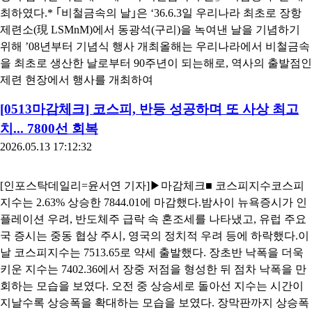
최하였다.* ｢비철금속의 날｣은 ‘36.6.3일 우리나라 최초로 장항
제련소(現 LSMnM)에서 동광석(구리)을 녹여낸 날을 기념하기
위해 ’08년부터 기념식 행사 개최올해는 우리나라에서 비철금속
을 최초로 생산한 날로부터 90주년이 되는해로, 역사의 출발점인
제련 현장에서 행사를 개최하여
[0513마감체크] 코스피, 반등 성공하며 또 사상 최고
치... 7800선 회복
2026.05.13 17:12:32
[인포스탁데일리=윤서연 기자]▶마감체크■ 코스피지수코스피
지수는 2.63% 상승한 7844.01에 마감했다.밤사이 뉴욕증시가 인
플레이션 우려, 반도체주 급락 속 혼조세를 나타냈고, 유럽 주요
국 증시는 중동 협상 주시, 영국의 정치적 우려 등에 하락했다.이
날 코스피지수는 7513.65로 약세 출발했다. 장초반 낙폭을 더욱
키운 지수는 7402.36에서 장중 저점을 형성한 뒤 점차 낙폭을 만
회하는 모습을 보였다. 오전 중 상승세로 돌아선 지수는 시간이
지날수록 상승폭을 확대하는 모습을 보였다. 장막판까지 상승폭