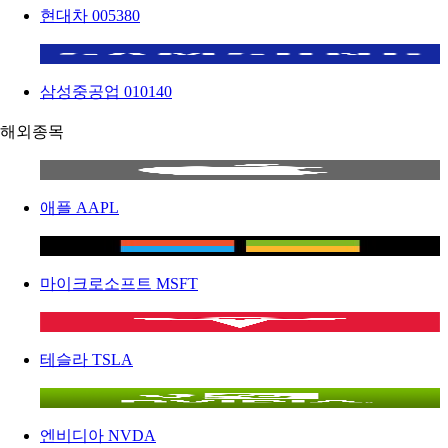
현대차
005380
삼성중공업
010140
해외종목
애플
AAPL
마이크로소프트
MSFT
테슬라
TSLA
엔비디아
NVDA