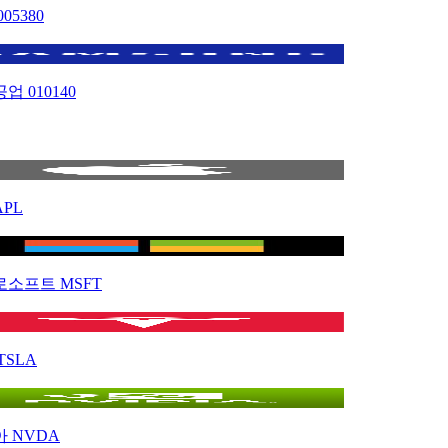
005380
공업
010140
APL
로소프트
MSFT
TSLA
아
NVDA