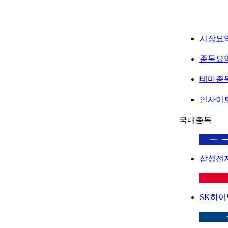
시장요
종목요
테마종
인사이
국내종목
삼성전
SK하