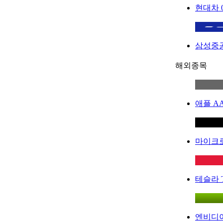
현대차
삼성중
해외종목
애플
A
마이크
테슬라
엔비디