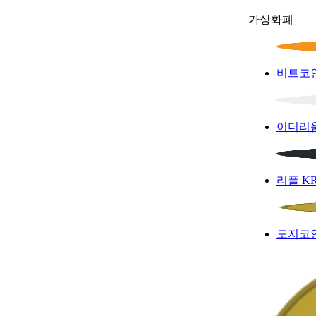
가상화폐
비트코
이더리
리플
K
도지코