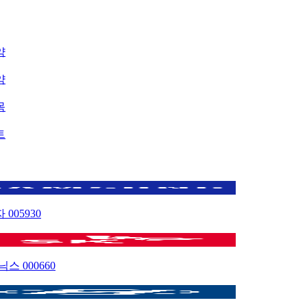
약
약
목
트
자
005930
이닉스
000660