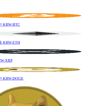
인
KRW-BTC
움
KRW-ETH
RW-XRP
인
KRW-DOGE