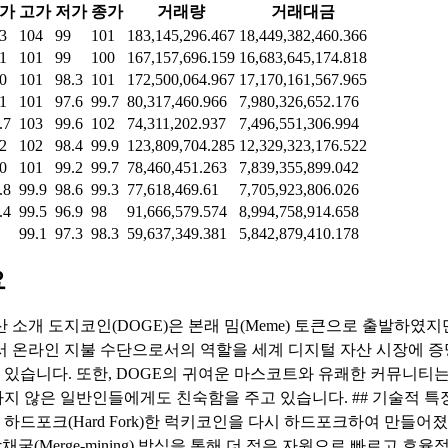
가
고가
저가
종가
거래량
거래대금
3
104
99
101
183,145,296.467
18,449,382,460.366
1
101
99
100
167,157,696.159
16,683,645,174.818
0
101
98.3
101
172,500,064.967
17,170,161,567.965
1
101
97.6
99.7
80,317,460.966
7,980,326,652.176
.7
103
99.6
102
74,311,202.937
7,496,551,306.994
2
102
98.4
99.9
123,809,704.285
12,329,323,176.522
0
101
99.2
99.7
78,460,451.263
7,839,355,899.042
.8
99.9
98.6
99.3
77,618,469.61
7,705,923,806.026
.4
99.5
96.9
98
91,666,579.574
8,994,758,914.658
99.1
97.3
98.3
59,637,349.381
5,842,879,410.178
요
산 소개 도지코인(DOGE)은 본래 밈(Meme) 토큰으로 출발하였지
서 온라인 지불 수단으로서의 역할을 세계 디지털 자산 시장에 
있습니다. 또한, DOGE의 귀여운 마스코트와 유쾌한 커뮤니티는
지 않은 일반인들에게도 친숙함을 주고 있습니다. ## 기술적 특징 
드포크(Hard Fork)한 럭키코인을 다시 하드포크하여 만들어졌습
채굴(Merge-mining) 방식을 통해 더 적은 자원으로 빠르고 효율