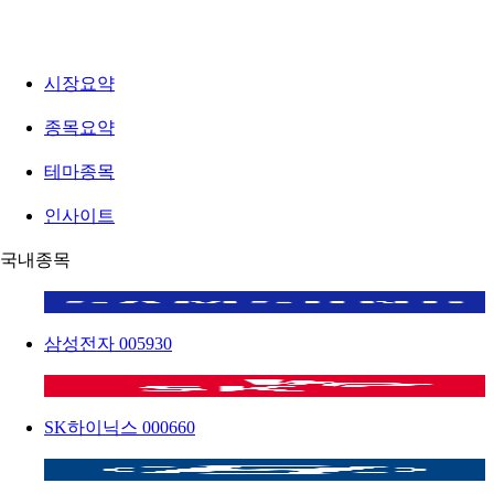
시장요약
종목요약
테마종목
인사이트
국내종목
삼성전자
005930
SK하이닉스
000660