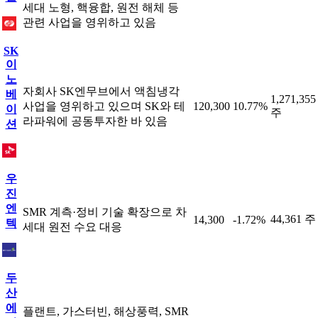
세대 노형, 핵융합, 원전 해체 등
관련 사업을 영위하고 있음
SK
이
노
자회사 SK엔무브에서 액침냉각
베
1,271,355
사업을 영위하고 있으며 SK와 테
120,300
10.77%
이
주
라파워에 공동투자한 바 있음
션
우
진
엔
SMR 계측·정비 기술 확장으로 차
44,361 주
14,300
-1.72%
텍
세대 원전 수요 대응
두
산
에
플랜트, 가스터빈, 해상풍력, SMR