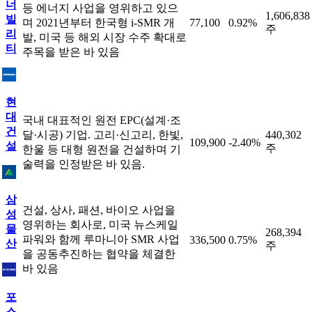
너
등 에너지 사업을 영위하고 있으
1,606,838
빌
며 2021년부터 한국형 i-SMR 개
77,100
0.92%
주
리
발, 미국 등 해외 시장 수주 확대로
티
주목을 받은 바 있음
현
대
국내 대표적인 원전 EPC(설계·조
건
달·시공) 기업. 고리·신고리, 한빛,
440,302
109,900
-2.40%
설
주
한울 등 대형 원전을 건설하며 기
술력을 인정받은 바 있음.
삼
건설, 상사, 패션, 바이오 사업을
성
영위하는 회사로, 미국 뉴스케일
물
268,394
파워와 함께 루마니아 SMR 사업
336,500
0.75%
산
주
을 공동추진하는 협약을 체결한
바 있음
포
스