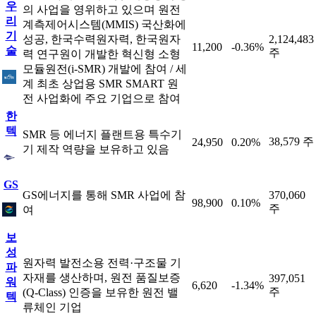
우
의 사업을 영위하고 있으며 원전
리
계측제어시스템(MMIS) 국산화에
기
성공, 한국수력원자력, 한국원자
2,124,483
11,200
-0.36%
술
주
력 연구원이 개발한 혁신형 소형
모듈원전(i-SMR) 개발에 참여 / 세
계 최초 상업용 SMR SMART 원
전 사업화에 주요 기업으로 참여
한
텍
SMR 등 에너지 플랜트용 특수기
38,579 주
24,950
0.20%
기 제작 역량을 보유하고 있음
GS
GS에너지를 통해 SMR 사업에 참
370,060
98,900
0.10%
주
여
보
성
원자력 발전소용 전력·구조물 기
파
자재를 생산하며, 원전 품질보증
397,051
워
6,620
-1.34%
주
(Q-Class) 인증을 보유한 원전 밸
텍
류체인 기업