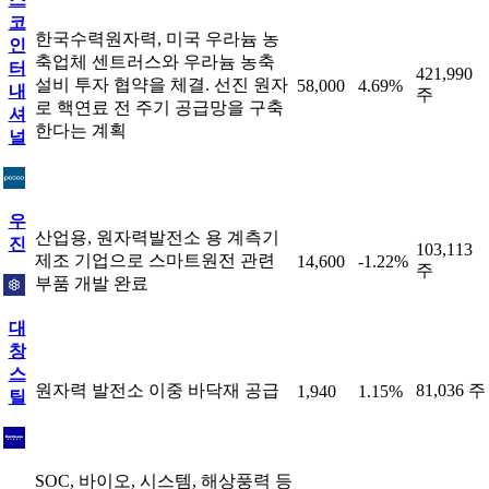
코
한국수력원자력, 미국 우라늄 농
인
축업체 센트러스와 우라늄 농축
터
421,990
설비 투자 협약을 체결. 선진 원자
58,000
4.69%
내
주
로 핵연료 전 주기 공급망을 구축
셔
한다는 계획
널
우
산업용, 원자력발전소 용 계측기
진
103,113
제조 기업으로 스마트원전 관련
14,600
-1.22%
주
부품 개발 완료
대
창
스
원자력 발전소 이중 바닥재 공급
81,036 주
1,940
1.15%
틸
SOC, 바이오, 시스템, 해상풍력 등