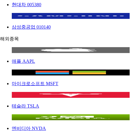
현대차
005380
삼성중공업
010140
해외종목
애플
AAPL
마이크로소프트
MSFT
테슬라
TSLA
엔비디아
NVDA