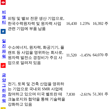
비
엠
피팅 및 밸브 전문 생산 기업으로,
티
한국수력원자력 및 원자력 사업
16,430
1.23%
16,392 주
관련 기업에 부품 납품
일
진
수소에너지, 원자력, 화공기기, 플
파
랜트 등 사업을 영위하는 회사로,
64,070 주
11,520
-1.45%
워
원자력 발전소 경정비가 주요 사
업으로 알려져 있음
금
양
전기, 토목 및 건축 산업을 영위하
그
는 기업으로 국내외 SMR 사업에
린
참여하고 있으며 미국 벨트란 테
51,301 주
7,830
-2.61%
파
크놀로지와 협약을 통해 기술력을
워
강화하고 있음