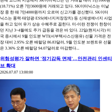
현재 코스피 시장에서 SK이터닉스는 전 거래일 대비 1만1600원
(18.71%) 오른 7만3600원에 거래되고 있다. SK이터닉스는 이날
장 중 한 때 7만4000원까지 오르며 신고가를 경신했다. SK이터
닉스는 풍력·태양광·ESS(에너지저장장치) 등 신재생에너지 사업
을 하고 있어 유가 상승 수혜주로 꼽힌다. 미-이란 전쟁이 한창이
던 지난 3~4월에도 주가 급등을 겪은 바 있다. 22일(현지시각) 미
국 증시에서 9월 인도분 WTI(서부텍사스산원유) 선물 가격은 전
장 대비 2.95% 오른 배럴당 86.83달러, 9월 인도분 브렌트유 선물
은 3.36% 오른 배럴당 94.07달러로 마감했다...
위험성평가 잘하면 '정기감독 면제'…안전관리 인센티
브 확대
2026.07.07 13:00:00