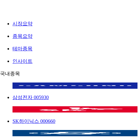
시장요약
종목요약
테마종목
인사이트
국내종목
삼성전자
005930
SK하이닉스
000660