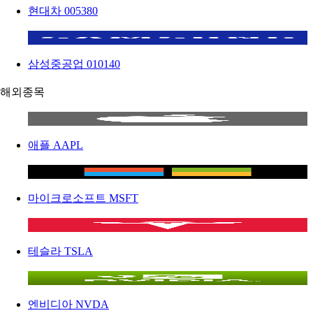
현대차
005380
삼성중공업
010140
해외종목
애플
AAPL
마이크로소프트
MSFT
테슬라
TSLA
엔비디아
NVDA