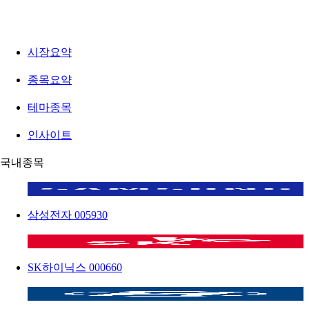
시장요약
종목요약
테마종목
인사이트
국내종목
삼성전자
005930
SK하이닉스
000660