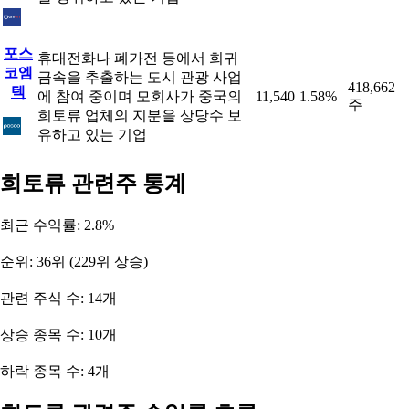
포스
휴대전화나 폐가전 등에서 희귀
코엠
금속을 추출하는 도시 관광 사업
418,662
텍
에 참여 중이며 모회사가 중국의
11,540
1.58%
주
희토류 업체의 지분을 상당수 보
유하고 있는 기업
희토류 관련주 통계
최근 수익률: 2.8%
순위: 36위 (229위 상승)
관련 주식 수: 14개
상승 종목 수: 10개
하락 종목 수: 4개