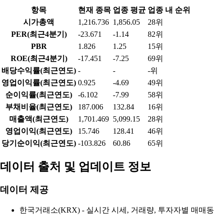
항목
현재 종목
업종 평균
업종 내 순위
시가총액
1,216.736
1,856.05
28위
PER(최근4분기)
-23.671
-1.14
82위
PBR
1.826
1.25
15위
ROE(최근4분기)
-17.451
-7.25
69위
배당수익률(최근연도)
-
-
-위
영업이익률(최근연도)
0.925
-4.69
49위
순이익률(최근연도)
-6.102
-7.99
58위
부채비율(최근연도)
187.006
132.84
16위
매출액(최근연도)
1,701.469
5,099.15
28위
영업이익(최근연도)
15.746
128.41
46위
당기순이익(최근연도)
-103.826
60.86
65위
데이터 출처 및 업데이트 정보
데이터 제공
한국거래소(KRX) - 실시간 시세, 거래량, 투자자별 매매동