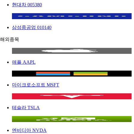
현대차
005380
삼성중공업
010140
해외종목
애플
AAPL
마이크로소프트
MSFT
테슬라
TSLA
엔비디아
NVDA