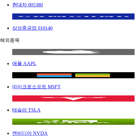
현대차
005380
삼성중공업
010140
해외종목
애플
AAPL
마이크로소프트
MSFT
테슬라
TSLA
엔비디아
NVDA