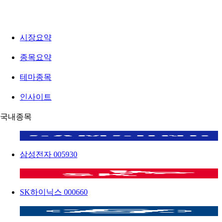
시장요약
종목요약
테마종목
인사이트
국내종목
삼성전자
005930
SK하이닉스
000660