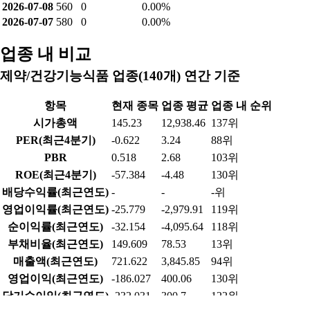
2026-07-08
560
0
0.00%
2026-07-07
580
0
0.00%
업종 내 비교
제약/건강기능식품 업종(140개) 연간 기준
항목
현재 종목
업종 평균
업종 내 순위
시가총액
145.23
12,938.46
137위
PER(최근4분기)
-0.622
3.24
88위
PBR
0.518
2.68
103위
ROE(최근4분기)
-57.384
-4.48
130위
배당수익률(최근연도)
-
-
-위
영업이익률(최근연도)
-25.779
-2,979.91
119위
순이익률(최근연도)
-32.154
-4,095.64
118위
부채비율(최근연도)
149.609
78.53
13위
매출액(최근연도)
721.622
3,845.85
94위
영업이익(최근연도)
-186.027
400.06
130위
당기순이익(최근연도)
-232.031
300.7
122위