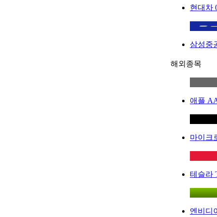
현대차
삼성중
해외종목
애플
A
마이크
테슬라
엔비디