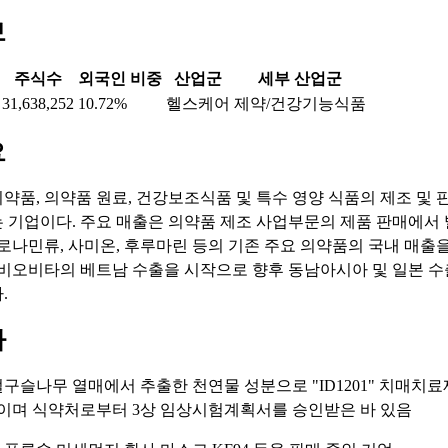
보
주식수
외국인 비중
산업군
세부 산업군
31,638,252
10.72%
헬스케어
제약/건강기능식품
요
약품, 의약품 원료, 건강보조식품 및 특수 영양 식품의 제조 및 
 기업이다. 주요 매출은 의약품 제조 사업부문의 제품 판매에서
아로나민류, 사미온, 후루마린 등의 기존 주요 의약품의 국내 매출
 비오비타의 베트남 수출을 시작으로 향후 동남아시아 및 일본 
.
마
 멀구슬나무 열매에서 추출한 천연물 성분으로 "ID1201" 치매치
이며 식약처로부터 3상 임상시험계획서를 승인받은 바 있음