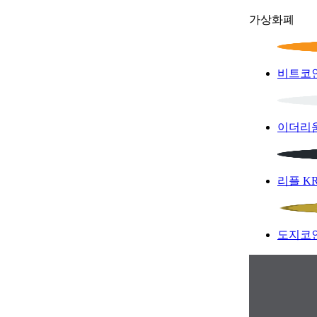
가상화폐
비트코
이더리
리플
K
도지코