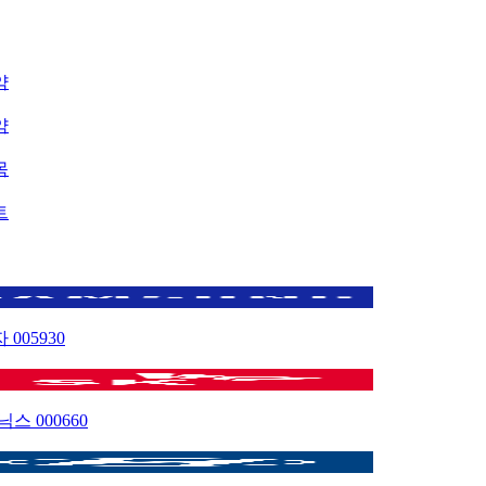
약
약
목
트
자
005930
이닉스
000660