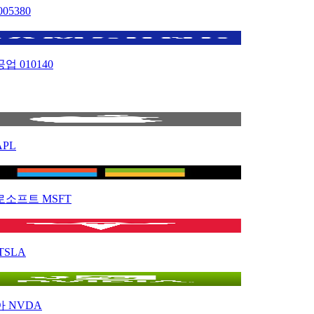
005380
공업
010140
APL
로소프트
MSFT
TSLA
아
NVDA