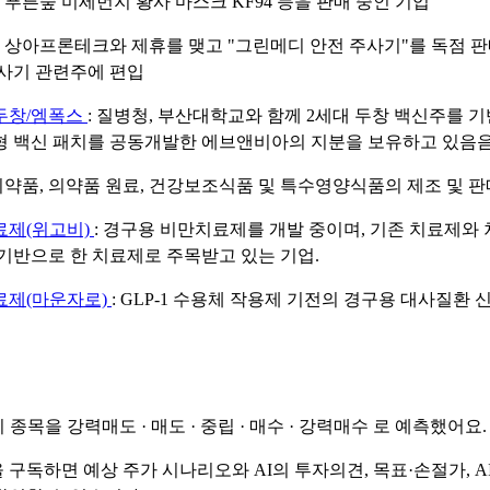
: 푸른숲 미세먼지 황사 마스크 KF94 등을 판매 중인 기업
: 상아프론테크와 제휴를 맺고 "그린메디 안전 주사기"를 독점 
사기 관련주에 편입
두창/엠폭스
: 질병청, 부산대학교와 함께 2세대 두창 백신주를 
 백신 패치를 공동개발한 에브앤비아의 지분을 보유하고 있음
 의약품, 의약품 원료, 건강보조식품 및 특수영양식품의 제조 및 판
료제(위고비)
: 경구용 비만치료제를 개발 중이며, 기존 치료제와
기반으로 한 치료제로 주목받고 있는 기업.
료제(마운자로)
: GLP-1 수용체 작용제 기전의 경구용 대사질환
이 종목을
강력매도 · 매도 · 중립 · 매수 · 강력매수
로 예측했어요.
 구독하면 예상 주가 시나리오와 AI의 투자의견, 목표·손절가, A