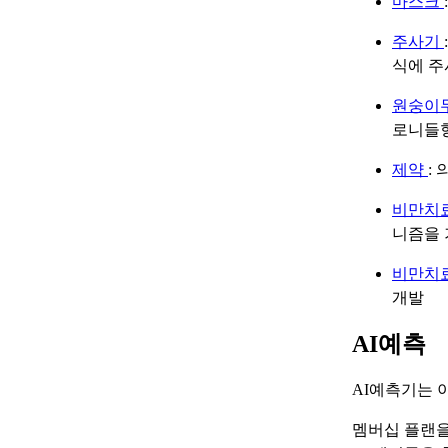
마스크
주사기
식에 주
원숭이
로니들형
제약
:
비만치
니즘을 
비만치
개발
AI예측
AI예측기는 
멤버십 플랜을