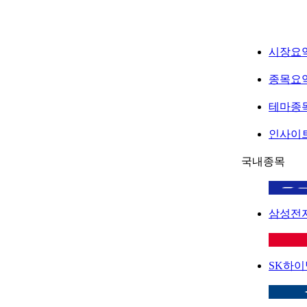
시장요
종목요
테마종
인사이
국내종목
삼성전
SK하