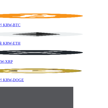
인
KRW-BTC
움
KRW-ETH
RW-XRP
인
KRW-DOGE