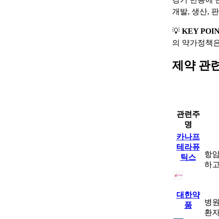
개발, 생산,
💡
KEY POI
의 약가정책은
제약 관
관련주
명
카나프
테라퓨
항암
틱스
하고
대한약
병원
품
환자