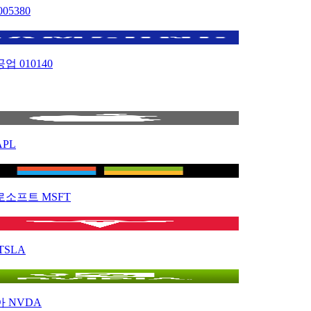
005380
공업
010140
APL
로소프트
MSFT
TSLA
아
NVDA