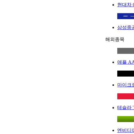
현대차
삼성중
해외종목
애플
A
마이크
테슬라
엔비디