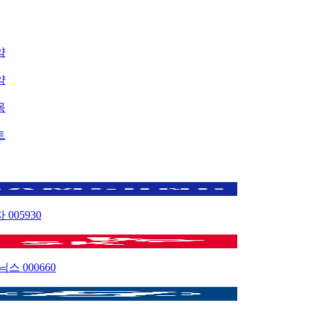
약
약
목
트
자
005930
이닉스
000660