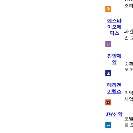
조하
에스바
이오메
파킨
딕스
인 
진양제
약
순환
품 
테라젠
이텍스
의약
사업
JW신약
모발
을 