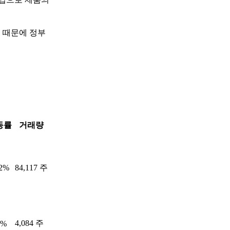
 때문에 정부
동률
거래량
82%
84,117 주
4,084 주
9%