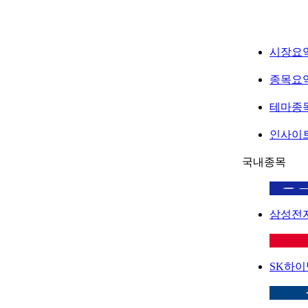
시장요
종목요
테마종
인사이
국내종목
삼성전
SK하