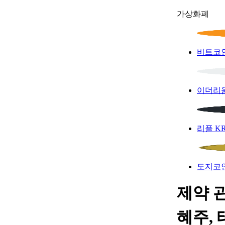
가상화폐
비트코
이더리
리플
K
도지코
제약 관
혜주,