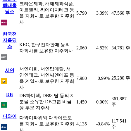
크라운제과, 해태제과식품,
해태홀
아트밸리, 씨에이치테크 등
딩스
5,790
3.39%
47,560 주
을 자회사로 보유한 지주회
사
한국전
자홀딩
KEC, 한구전자판매 등의
스
2,060
4.52%
34,761 주
자회사를 보유한 지주회사
서연이화, 서연탑메탈, 서
서연
연인테크, 서연씨엔에프 등
25,280 주
7,980
-0.99%
을 계열사로 보유한 지주회
사
DB
DB하이텍, DB메탈 등의 지
361,887
분을 소유한 DB그룹 비금
1,459
0.00%
주
융 부문 지주사
디와이
다와이파워와 다와이오토
117,541
를 자회사로 보유한 지주회
4,135
-0.84%
주
사