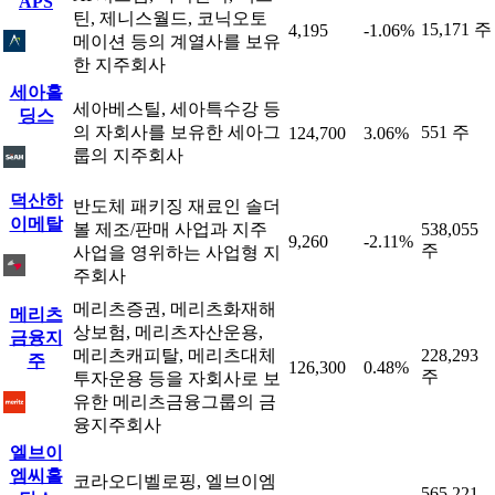
APS
틴, 제니스월드, 코닉오토
15,171 주
4,195
-1.06%
메이션 등의 계열사를 보유
한 지주회사
세아홀
세아베스틸, 세아특수강 등
딩스
의 자회사를 보유한 세아그
551 주
124,700
3.06%
룹의 지주회사
덕산하
반도체 패키징 재료인 솔더
이메탈
볼 제조/판매 사업과 지주
538,055
9,260
-2.11%
주
사업을 영위하는 사업형 지
주회사
메리츠증권, 메리츠화재해
메리츠
상보험, 메리츠자산운용,
금융지
메리츠캐피탈, 메리츠대체
228,293
주
126,300
0.48%
주
투자운용 등을 자회사로 보
유한 메리츠금융그룹의 금
융지주회사
엘브이
엠씨홀
코라오디벨로핑, 엘브이엠
565,221