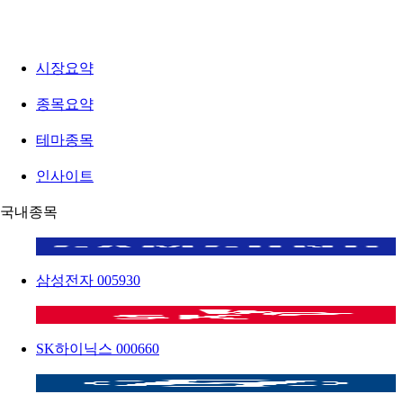
시장요약
종목요약
테마종목
인사이트
국내종목
삼성전자
005930
SK하이닉스
000660