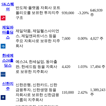
SK스퀘
반도체·플랫폼 자회사 포트
어
646,939
폴리오를 보유한 투자지주
939,000
-3.20%
주
구조
제일파
제일약품, 제일헬스사이언
마홀딩
스, 제일앤파트너스 등을
스
7,600
0.00%
4,027 주
주요 자회사로 보유한 지주
회사
한세예
스24홀
예스24, 한세실업, 동아출
딩스
판, 한세드림 등을 자회사
4,420
1.03%
17,494 주
로 보유한 지주회사
신한지
신한은행, 신한카드, 신한
주
금융투자, 신한생명 등을
1,389,243
110,000
2.42%
주
자회사로 보유한 신한금융
그룹의 지주회사