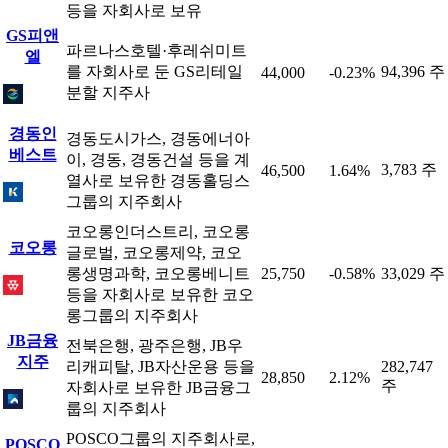
등을 자회사로 보유
GS피앤
파르나스호텔·후레쉬미트
엘
를 자회사로 둔 GS리테일
94,396 주
44,000
-0.23%
분할 지주사
경동인
경동도시가스, 경동에너아
베스트
이, 경동, 경동건설 등을 계
3,783 주
46,500
1.64%
열사로 보유한 경동홀딩스
그룹의 지주회사
코오롱인더스트리, 코오롱
코오롱
글로벌, 코오롱제약, 코오
롱생명과학, 코오롱베니트
25,750
-0.58%
33,029 주
등을 자회사로 보유한 코오
롱그룹의 지주회사
JB금융
전북은행, 광주은행, JB우
지주
리캐피탈, JB자산운용 등을
282,747
28,850
2.12%
주
자회사로 보유한 JB금융그
룹의 지주회사
POSCO그룹의 지주회사로,
POSCO