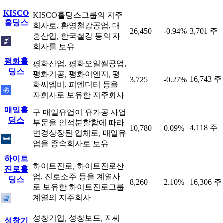
KISCO
KISCO홀딩스그룹의 지주
홀딩스
회사로, 환영철강공업, 대
26,450
-0.94%
3,701 주
흥산업, 한국철강 등의 자
회사를 보유
평화홀
평화산업, 평화오일씰공업,
딩스
평화기공, 평화이엔지, 평
16,743 주
3,725
-0.27%
화씨엠비, 피엔디티 등을
자회사로 보유한 지주회사
매일홀
구 매일유업이 유가공 사업
딩스
부문을 인적분할함에 따라
4,118 주
10,780
0.09%
변경상장된 업체로, 매일유
업을 종속회사로 보유
하이트
하이트진로, 하이트진로산
진로홀
업, 진로소주 등을 계열사
딩스
8,260
2.10%
16,306 주
로 보유한 하이트진로그룹
계열의 지주회사
성창기업, 성창보드, 지씨
성창기