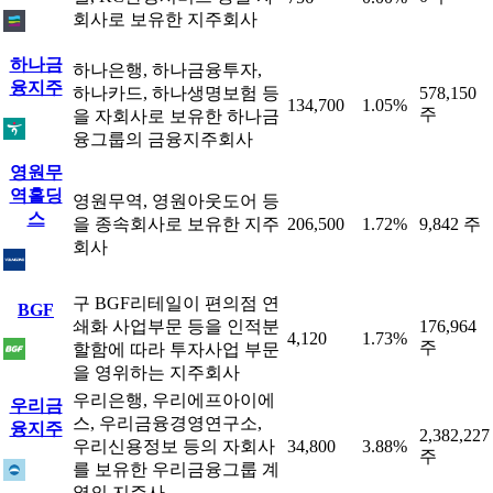
회사로 보유한 지주회사
하나금
하나은행, 하나금융투자,
융지주
하나카드, 하나생명보험 등
578,150
134,700
1.05%
주
을 자회사로 보유한 하나금
융그룹의 금융지주회사
영원무
역홀딩
영원무역, 영원아웃도어 등
스
을 종속회사로 보유한 지주
206,500
1.72%
9,842 주
회사
구 BGF리테일이 편의점 연
BGF
쇄화 사업부문 등을 인적분
176,964
4,120
1.73%
주
할함에 따라 투자사업 부문
을 영위하는 지주회사
우리은행, 우리에프아이에
우리금
스, 우리금융경영연구소,
융지주
2,382,227
우리신용정보 등의 자회사
34,800
3.88%
주
를 보유한 우리금융그룹 계
열의 지주사