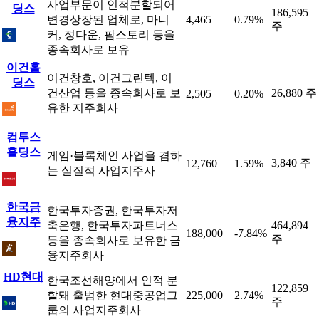
사업부문이 인적분할되어
딩스
186,595
변경상장된 업체로, 마니
4,465
0.79%
주
커, 정다운, 팜스토리 등을
종속회사로 보유
이건홀
이건창호, 이건그린텍, 이
딩스
건산업 등을 종속회사로 보
26,880 주
2,505
0.20%
유한 지주회사
컴투스
홀딩스
게임·블록체인 사업을 겸하
3,840 주
12,760
1.59%
는 실질적 사업지주사
한국금
한국투자증권, 한국투자저
융지주
축은행, 한국투자파트너스
464,894
188,000
-7.84%
주
등을 종속회사로 보유한 금
융지주회사
HD현대
한국조선해양에서 인적 분
122,859
할돼 출범한 현대중공업그
225,000
2.74%
주
룹의 사업지주회사