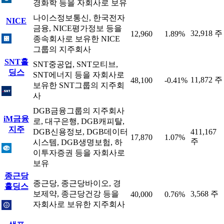
경화학 등을 자회사로 보유
나이스정보통신, 한국전자
NICE
금융, NICE평가정보 등을
32,918 주
12,960
1.89%
종속회사로 보유한 NICE
그룹의 지주회사
SNT홀
SNT중공업, SNT모티브,
딩스
SNT에너지 등을 자회사로
11,872 주
48,100
-0.41%
보유한 SNT그룹의 지주회
사
DGB금융그룹의 지주회사
iM금융
로, 대구은행, DGB캐피탈,
지주
DGB신용정보, DGB데이터
411,167
17,870
1.07%
주
시스템, DGB생명보험, 하
이투자증권 등을 자회사로
보유
종근당
종근당, 종근당바이오, 경
홀딩스
보제약, 종근당건강 등을
3,568 주
40,000
0.76%
자회사로 보유한 지주회사