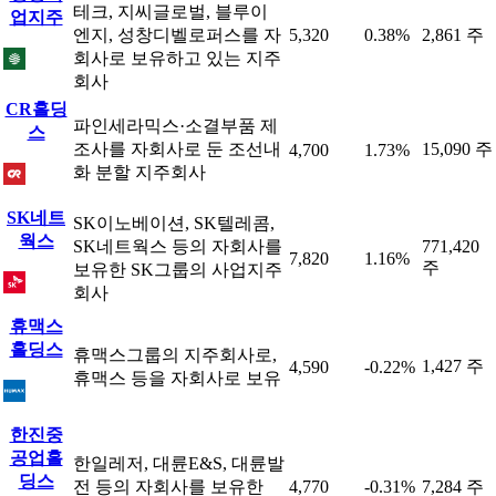
테크, 지씨글로벌, 블루이
업지주
엔지, 성창디벨로퍼스를 자
5,320
0.38%
2,861 주
회사로 보유하고 있는 지주
회사
CR홀딩
파인세라믹스·소결부품 제
스
조사를 자회사로 둔 조선내
15,090 주
4,700
1.73%
화 분할 지주회사
SK네트
SK이노베이션, SK텔레콤,
웍스
SK네트웍스 등의 자회사를
771,420
7,820
1.16%
주
보유한 SK그룹의 사업지주
회사
휴맥스
홀딩스
휴맥스그룹의 지주회사로,
1,427 주
4,590
-0.22%
휴맥스 등을 자회사로 보유
한진중
공업홀
한일레저, 대륜E&S, 대륜발
딩스
전 등의 자회사를 보유한
4,770
-0.31%
7,284 주