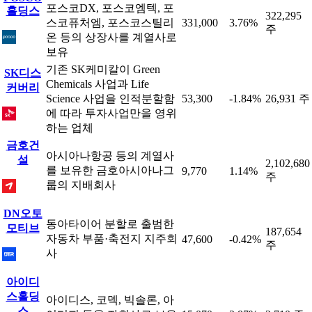
포스코DX, 포스코엠텍, 포
홀딩스
322,295
스코퓨처엠, 포스코스틸리
331,000
3.76%
주
온 등의 상장사를 계열사로
보유
기존 SK케미칼이 Green
SK디스
Chemicals 사업과 Life
커버리
Science 사업을 인적분할함
53,300
-1.84%
26,931 주
에 따라 투자사업만을 영위
하는 업체
금호건
아시아나항공 등의 계열사
설
2,102,680
를 보유한 금호아시아나그
9,770
1.14%
주
룹의 지배회사
DN오토
동아타이어 분할로 출범한
모티브
187,654
자동차 부품·축전지 지주회
47,600
-0.42%
주
사
아이디
스홀딩
아이디스, 코덱, 빅솔론, 아
스