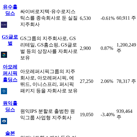
유수홀
싸이버로지텍·유수로지스
딩스
틱스를 종속회사로 둔 실질
60,911 주
6,530
-0.61%
지주회사
GS글로
GS그룹의 지주회사로, GS
벌
리테일, GS홈쇼핑, GS글로
1,200,249
2,900
0.87%
주
벌 등의 상장사를 자회사로
보유
아모레
아모레퍼시픽그룹의 지주
퍼시픽
회사로, 아모레퍼시픽, 에
홀딩스
27,250
2.06%
78,317 주
뛰드, 이니스프리, 퍼시픽
패키지 등을 자회사로 보유
원익홀
딩스
원익IPS 분할로 출범한 원
939,464
19,050
-3.40%
주
익그룹 사업형 지주회사
솔본