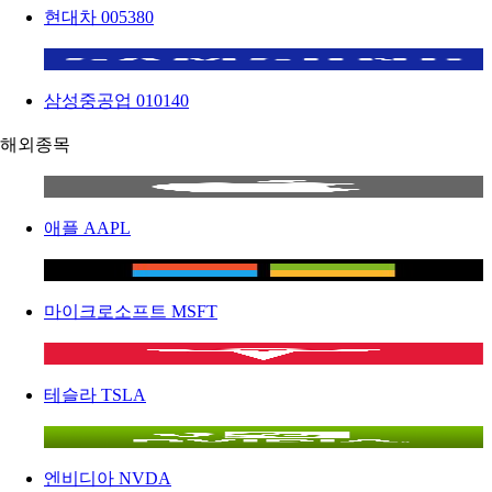
현대차
005380
삼성중공업
010140
해외종목
애플
AAPL
마이크로소프트
MSFT
테슬라
TSLA
엔비디아
NVDA