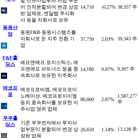
및 신규사업투자 사업 부문
이 인적분할되어 변경 상장
14,710
-0.27%
38,357 주
된 업체로, 엔알랩 주식화
사 등을 자회사로 보유
동원산
동원F&B·동원시스템즈를
업
자회사로 둔 지주 전환 기
39,343 주
37,750
2.03%
업
F&F홀
에프앤에프 로지스틱스, 에
딩스
프앤에프 파트너스 등을 종
9,307 주
14,180
0.07%
속회사로 보유한 지주회사
에코프
에코프로비엠, 에코프로이
로
노베이션, 에코프로지이엠
1,587,277
86,000
2.87%
주
등의 종속회사를 보유한 지
주사업 영위 업체
쿠쿠홀
기존 쿠쿠전자에서 투자사
딩스
업부문이 분할되어 변경 상
13,128 주
26,650
1.14%
장된 업체