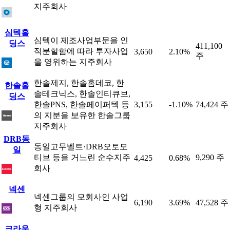
지주회사
심텍홀
심텍이 제조사업부문을 인
딩스
411,100
적분할함에 따라 투자사업
3,650
2.10%
주
을 영위하는 지주회사
한솔제지, 한솔홈데코, 한
한솔홀
솔테크닉스, 한솔인티큐브,
딩스
한솔PNS, 한솔페이퍼텍 등
3,155
-1.10%
74,424 주
의 지분을 보유한 한솔그룹
지주회사
DRB동
동일고무벨트·DRB오토모
일
티브 등을 거느린 순수지주
9,290 주
4,425
0.68%
회사
넥센
넥센그룹의 모회사인 사업
6,190
3.69%
47,528 주
형 지주회사
크라운