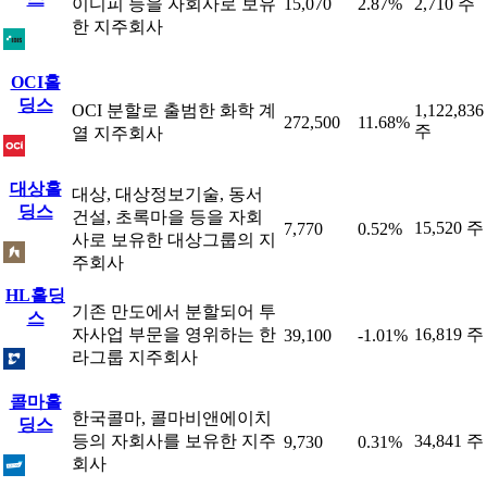
이디피 등을 자회사로 보유
15,070
2.87%
2,710 주
한 지주회사
OCI홀
딩스
OCI 분할로 출범한 화학 계
1,122,836
272,500
11.68%
주
열 지주회사
대상홀
대상, 대상정보기술, 동서
딩스
건설, 초록마을 등을 자회
15,520 주
7,770
0.52%
사로 보유한 대상그룹의 지
주회사
HL홀딩
기존 만도에서 분할되어 투
스
자사업 부문을 영위하는 한
16,819 주
39,100
-1.01%
라그룹 지주회사
콜마홀
한국콜마, 콜마비앤에이치
딩스
등의 자회사를 보유한 지주
34,841 주
9,730
0.31%
회사