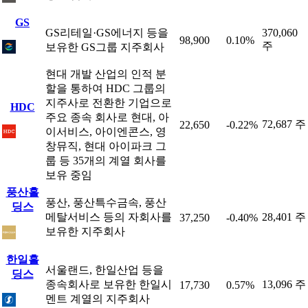
GS
GS리테일·GS에너지 등을
370,060
98,900
0.10%
주
보유한 GS그룹 지주회사
현대 개발 산업의 인적 분
할을 통하여 HDC 그룹의
지주사로 전환한 기업으로
HDC
주요 종속 회사로 현대, 아
72,687 주
22,650
-0.22%
이서비스, 아이엔콘스, 영
창뮤직, 현대 아이파크 그
룹 등 35개의 계열 회사를
보유 중임
풍산홀
풍산, 풍산특수금속, 풍산
딩스
메탈서비스 등의 자회사를
28,401 주
37,250
-0.40%
보유한 지주회사
한일홀
서울랜드, 한일산업 등을
딩스
종속회사로 보유한 한일시
13,096 주
17,730
0.57%
멘트 계열의 지주회사