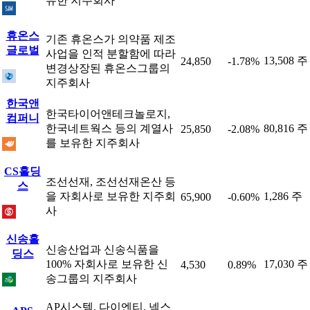
유한 지주회사
휴온스
기존 휴온스가 의약품 제조
글로벌
사업을 인적 분할함에 따라
13,508 주
24,850
-1.78%
변경상장된 휴온스그룹의
지주회사
한국앤
한국타이어앤테크놀로지,
컴퍼니
한국네트웍스 등의 계열사
80,816 주
25,850
-2.08%
를 보유한 지주회사
CS홀딩
조선선재, 조선선재온산 등
스
을 자회사로 보유한 지주회
1,286 주
65,900
-0.60%
사
신송홀
신송산업과 신송식품을
딩스
100% 자회사로 보유한 신
17,030 주
4,530
0.89%
송그룹의 지주회사
AP시스템, 다이엔티, 넥스