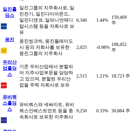
일진그룹의 지주회사로, 일
일진홀
진전기, 일진다이아몬드,
딩스
159,469
일진디앤코, 알피니언메디
6,340
1.44%
주
칼시스템 등을 자회사로 보
유
웅진
웅진씽크빅, 웅진플레이도
108,452
시 등의 자회사를 보유한
2,025
-0.98%
주
웅진그룹의 지주회사
우리산
기존 우리산업에서 분할되
업홀딩
어 지주사업부문을 담당하
스
2,515
1.21%
18,723 주
고 있으며, 분할된 우리산
업을 주력 자회사로 보유
유비쿼
스홀딩
유비쿼스와 넥싸이트, 유비
스
쿼스인베스트먼트 등을 종
9,250
0.33%
30,884 주
속회사로 보유한 지주회사