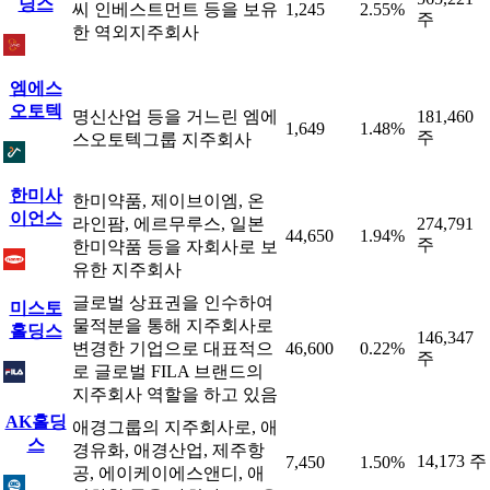
딩스
씨 인베스트먼트 등을 보유
1,245
2.55%
주
한 역외지주회사
엠에스
오토텍
명신산업 등을 거느린 엠에
181,460
1,649
1.48%
주
스오토텍그룹 지주회사
한미사
한미약품, 제이브이엠, 온
이언스
라인팜, 에르무루스, 일본
274,791
44,650
1.94%
주
한미약품 등을 자회사로 보
유한 지주회사
글로벌 상표권을 인수하여
미스토
물적분을 통해 지주회사로
홀딩스
146,347
변경한 기업으로 대표적으
46,600
0.22%
주
로 글로벌 FILA 브랜드의
지주회사 역할을 하고 있음
AK홀딩
애경그룹의 지주회사로, 애
스
경유화, 애경산업, 제주항
14,173 주
7,450
1.50%
공, 에이케이에스앤디, 애