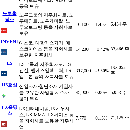
에어로스페이스, 한화건설
등을 보유
노루홀
노루그룹의 지주회사로, 노
딩스
루페인트, 노루케미칼, 노
6,434 주
16,100
1.45%
루오토코팅 등을 자회사로
보유
INVENI
예스코, 대한가스기기, 예
스코이에스 등을 자회사로
33,466 주
14,230
-0.42%
보유한 지주회사
LS
LS그룹의 지주회사로, LS
193,052
전선, 엘에스일렉트릭, LS
317,000
-3.50%
주
엠트론 등의 자회사를 보유
HS효성
산업자재·첨단소재 계열사
를 보유한 사업형 지주사
45,900
0.00%
5,953 주
평가 부각
LX홀딩
LX인터내셔널, lX하우시
스
스, LX MMA, LX세미콘 등
71,125 주
7,770
0.13%
을 자회사로 보유한 지주사
업