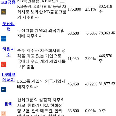
KB국민은행, KB국민카드,
KB금융
KB증권, KB캐피탈 등을 자
802,418
175,800
2.51%
주
회사로 보유한 KB금융그룹
의 지주회사
두산밥
캣
두산그룹 계열의 외국기업
78,963 주
63,600
-0.63%
지배 지주회사
하림지
순수 지주사 지주회사의 성
주
격을 띄고 있는 기업으로
446,570
11,030
2.99%
주
국내외 수십 개의 계열사를
보유 중임
LS에코
에너지
LS그룹 계열의 외국기업지
81,877 주
45,450
-0.22%
배지주회사
한화그룹의 실질적 지주회
한화
사로, 한화케미칼, 한화생
명보험, 한화테크윈, 한화
83,800
0.00%
0 주