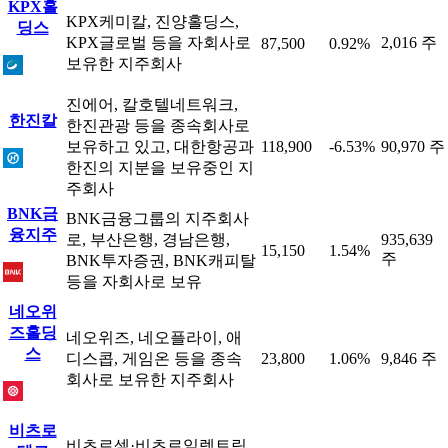
KPX홀
KPX케미칼, 진양홀딩스,
딩스
KPX글로벌 등을 자회사로
2,016 주
87,500
0.92%
보유한 지주회사
진에어, 칼호텔네트워크,
한진칼
한진관광 등을 종속회사로
보유하고 있고, 대한항공과
118,900
-6.53%
90,970 주
한진의 지분을 보유중인 지
주회사
BNK금
BNK금융그룹의 지주회사
융지주
로, 부산은행, 경남은행,
935,639
15,150
1.54%
주
BNK투자증권, BNK캐피탈
등을 자회사로 보유
네오위
즈홀딩
네오위즈, 네오플라이, 애
스
디스콥, 게임온 등을 종속
23,800
1.06%
9,846 주
회사로 보유한 지주회사
비츠로
비츠로셀·비츠로일렉트릭