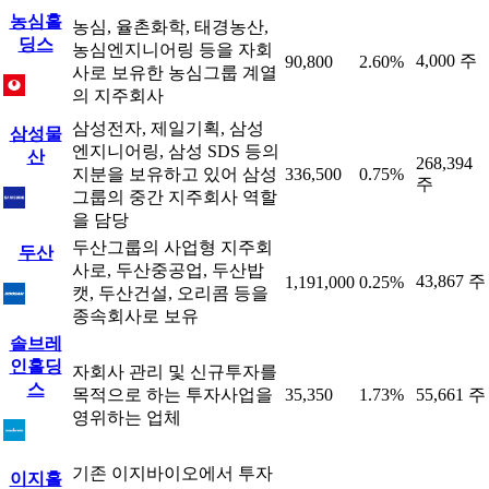
농심홀
농심, 율촌화학, 태경농산,
딩스
농심엔지니어링 등을 자회
4,000 주
90,800
2.60%
사로 보유한 농심그룹 계열
의 지주회사
삼성전자, 제일기획, 삼성
삼성물
엔지니어링, 삼성 SDS 등의
산
268,394
지분을 보유하고 있어 삼성
336,500
0.75%
주
그룹의 중간 지주회사 역할
을 담당
두산그룹의 사업형 지주회
두산
사로, 두산중공업, 두산밥
43,867 주
1,191,000
0.25%
캣, 두산건설, 오리콤 등을
종속회사로 보유
솔브레
인홀딩
자회사 관리 및 신규투자를
스
목적으로 하는 투자사업을
35,350
1.73%
55,661 주
영위하는 업체
기존 이지바이오에서 투자
이지홀