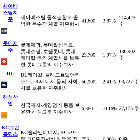
세아베
스틸지
세아베스틸 물적분할로 출
214,425
주
41,600
3.87%
주
범한 특수강 계열 지주회사
롯데지
롯데제과, 롯데칠성음료,
주
롯데쇼핑, 호텔롯데, 롯데
130,902
23,700
1.07%
주
케미칼 등의 계열사를 보유
한 롯데그룹의 지주회사
DL
DL케미칼, 글래드호텔앤리
조트, DL에너지 등의 자회
63,727 주
50,900
2.41%
사를 보유한 지주회사
해성산
업
한국제지·계양전기 등을 보
27,175 주
6,360
-0.16%
유한 해성그룹 지주회사
KC그린
KC솔라앤에너지, KC코트
홀딩스
렐, KC환경서비스 등을 자
0 주
756
0.00%