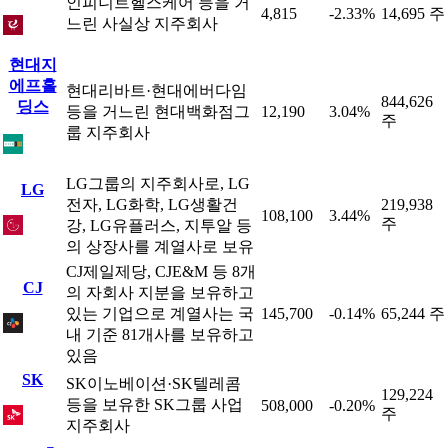
인피니트헬스케어 등을 거
4,815
-2.33%
14,695 주
느린 사실상 지주회사
현대지
에프홀
현대리바트·현대에버다임
844,626
딩스
등을 거느린 현대백화점그
12,190
3.04%
주
룹 지주회사
LG그룹의 지주회사로, LG
LG
전자, LG화학, LG생활건
219,938
108,100
3.44%
주
강, LG유플러스, 지투알 등
의 상장사를 계열사로 보유
CJ제일제당, CJE&M 등 8개
CJ
의 자회사 지분을 보유하고
있는 기업으로 계열사는 국
145,700
-0.14%
65,244 주
내 기준 81개사를 보유하고
있음
SK
SK이노베이션·SK텔레콤
129,224
등을 보유한 SK그룹 사업
508,000
-0.20%
주
지주회사