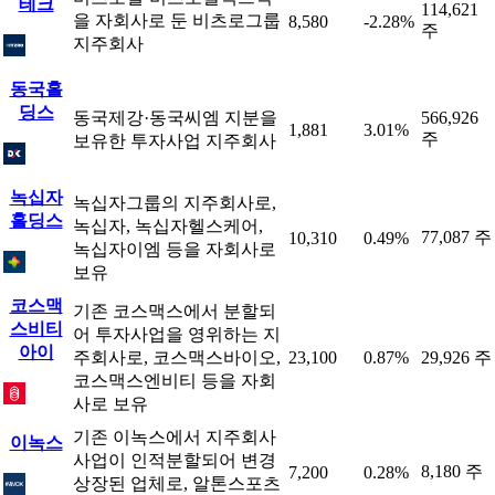
테크
114,621
을 자회사로 둔 비츠로그룹
8,580
-2.28%
주
지주회사
동국홀
딩스
동국제강·동국씨엠 지분을
566,926
1,881
3.01%
주
보유한 투자사업 지주회사
녹십자
녹십자그룹의 지주회사로,
홀딩스
녹십자, 녹십자헬스케어,
77,087 주
10,310
0.49%
녹십자이엠 등을 자회사로
보유
코스맥
기존 코스맥스에서 분할되
스비티
어 투자사업을 영위하는 지
아이
주회사로, 코스맥스바이오,
23,100
0.87%
29,926 주
코스맥스엔비티 등을 자회
사로 보유
기존 이녹스에서 지주회사
이녹스
사업이 인적분할되어 변경
8,180 주
7,200
0.28%
상장된 업체로, 알톤스포츠