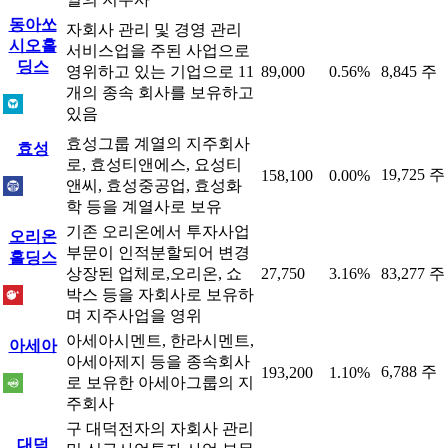
동아쏘
자회사 관리 및 경영 관리
시오홀
서비스업을 주된 사업으로
딩스
영위하고 있는 기업으로 11
89,000
0.56%
8,845 주
개의 종속 회사를 보유하고
있음
효성그룹 계열의 지주회사
효성
로, 효성티앤에스, 요성티
19,725 주
158,100
0.00%
앤씨, 효성중공업, 효성화
학 등을 계열사로 보유
기존 오리온에서 투자사업
오리온
부문이 인적분할되어 변경
홀딩스
상장된 업체로,오리온, 쇼
27,750
3.16%
83,277 주
박스 등을 자회사로 보유하
며 지주사업을 영위
아세아시멘트, 한라시멘트,
아세아
아세아제지 등을 종속회사
6,788 주
193,200
1.10%
로 보유한 아세아그룹의 지
주회사
구 대덕전자의 자회사 관리
대덕