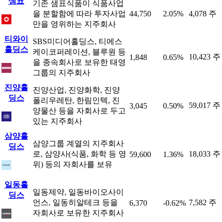
샘표
기존 샘표식품이 식품사업
을 분할함에 따라 투자사업
44,750
2.05%
4,078 주
만을 영위하는 지주회사
티와이
SBS미디어홀딩스, 티에스
홀딩스
케이코퍼레이션, 블루원 등
10,423 주
1,848
0.65%
을 종속회사로 보유한 태영
그룹의 지주회사
진양홀
진양산업, 진양화학, 진양
딩스
폴리우레탄, 한림인텍, 진
59,017 주
3,045
0.50%
양물산 등을 자회사로 두고
있는 지주회사
삼양홀
삼양그룹 계열의 지주회사
딩스
로, 삼양사(식품, 화학 등 영
18,033 주
59,600
1.36%
위) 등의 자회사를 보유
일동홀
일동제약, 일동바이오사이
딩스
언스, 일동히알테크 등을
7,582 주
6,370
-0.62%
자회사로 보유한 지주회사