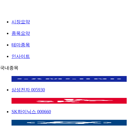
시장요약
종목요약
테마종목
인사이트
국내종목
삼성전자
005930
SK하이닉스
000660