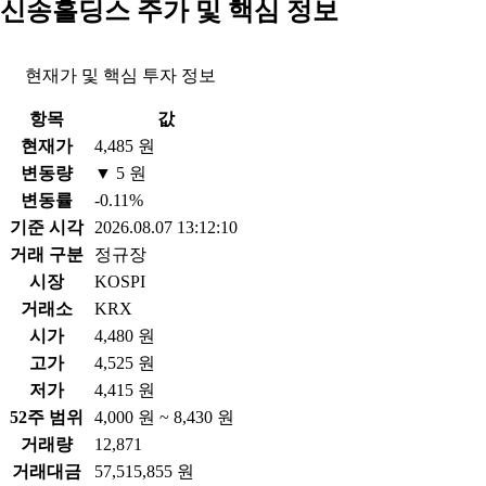
신송홀딩스 주가 및 핵심 정보
현재가 및 핵심 투자 정보
항목
값
현재가
4,485 원
변동량
▼ 5 원
변동률
-0.11%
기준 시각
2026.08.07 13:12:10
거래 구분
정규장
시장
KOSPI
거래소
KRX
시가
4,480 원
고가
4,525 원
저가
4,415 원
52주 범위
4,000 원 ~ 8,430 원
거래량
12,871
거래대금
57,515,855 원