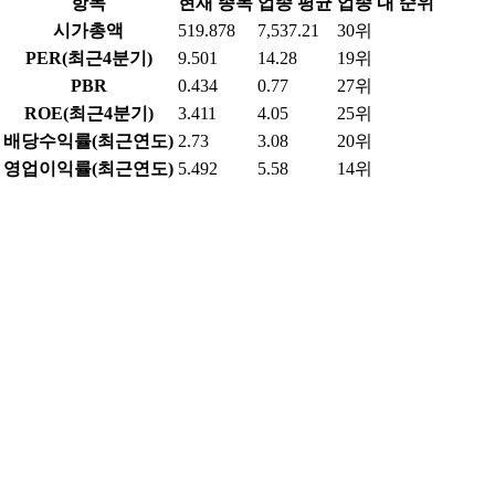
항목
현재 종목
업종 평균
업종 내 순위
시가총액
519.878
7,537.21
30위
PER(최근4분기)
9.501
14.28
19위
PBR
0.434
0.77
27위
ROE(최근4분기)
3.411
4.05
25위
배당수익률(최근연도)
2.73
3.08
20위
영업이익률(최근연도)
5.492
5.58
14위
순이익률(최근연도)
1.885
2.94
24위
부채비율(최근연도)
152.079
110.58
13위
매출액(최근연도)
1,877.594
19,574.03
29위
영업이익(최근연도)
103.113
1,100.96
28위
당기순이익(최근연도)
35.391
229.13
27위
데이터 출처 및 업데이트 정보
데이터 제공
한국거래소(KRX) - 실시간 시세, 거래량, 투자자별 매매동
향