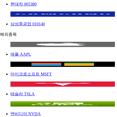
현대차
005380
삼성중공업
010140
해외종목
애플
AAPL
마이크로소프트
MSFT
테슬라
TSLA
엔비디아
NVDA