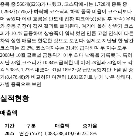
종목 중 566개(62%)가 내렸고, 코스닥에서는 1,728개 종목 중
1,293개(75%)가 하락해 코스닥의 하락 종목 비율이 코스피보다
더 높았다.이런 흐름은 반도체 업황 피크아웃(정점 후 하락) 우려
와 중동 긴장이 겹친 결과로 풀이된다. 여기에 올해 상반기 코스
피가 101% 급등하며 상승폭이 워낙 컸던 만큼 고점 인식에 따른
차익 실현 매물도 한몫한 것으로 보인다. 실제로 지난달 한 달간
코스피는 22.2%, 코스닥지수는 21.4% 급락하며 두 지수 모두
2008년 10월 글로벌 금융위기 이후 최대 낙폭을 기록했다. 특히
지난 28일 코스피가 10.84% 급락한 데 이어 29일과 30일에도 각
각 5.98%, 1.23% 내렸다. 31일 18%가량 급반등했지만, 6월 말 종
가(8,476.48)와 비교하면 여전히 1,881포인트 넘게 낮은 상태다.
개별 종목으로 보면
실적현황
매출액
기간
구분
매출액
증가율
2025
연간 (YoY)
1,083,288,419,056
23.18%