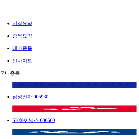
시장요약
종목요약
테마종목
인사이트
국내종목
삼성전자
005930
SK하이닉스
000660