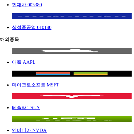
현대차
005380
삼성중공업
010140
해외종목
애플
AAPL
마이크로소프트
MSFT
테슬라
TSLA
엔비디아
NVDA