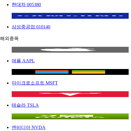
현대차
005380
삼성중공업
010140
해외종목
애플
AAPL
마이크로소프트
MSFT
테슬라
TSLA
엔비디아
NVDA