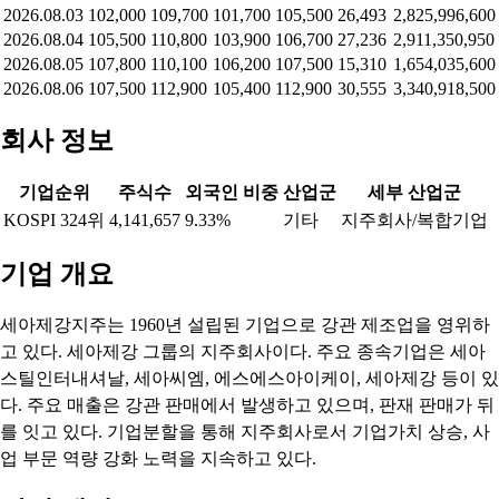
2026.08.03
102,000
109,700
101,700
105,500
26,493
2,825,996,600
2026.08.04
105,500
110,800
103,900
106,700
27,236
2,911,350,950
2026.08.05
107,800
110,100
106,200
107,500
15,310
1,654,035,600
2026.08.06
107,500
112,900
105,400
112,900
30,555
3,340,918,500
회사 정보
기업순위
주식수
외국인 비중
산업군
세부 산업군
KOSPI 324위
4,141,657
9.33%
기타
지주회사/복합기업
기업 개요
세아제강지주는 1960년 설립된 기업으로 강관 제조업을 영위하
고 있다. 세아제강 그룹의 지주회사이다. 주요 종속기업은 세아
스틸인터내셔날, 세아씨엠, 에스에스아이케이, 세아제강 등이 있
다. 주요 매출은 강관 판매에서 발생하고 있으며, 판재 판매가 뒤
를 잇고 있다. 기업분할을 통해 지주회사로서 기업가치 상승, 사
업 부문 역량 강화 노력을 지속하고 있다.