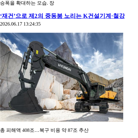
[인포스탁데일리=윤서연 기자]▶마감체크■ 코스피지수코스피
지수는 5.76% 상승한 8088.34에 마감했다.밤사이 뉴욕증시가 6
월 비농업 고용 지표 부진에 따른 금리 인상 우려 완화에도 반도
체 및 AI 관련주 차익실현 투매 지속 등에 혼조세를 나타냈고, 유
럽 주요국 증시는 일제히 상승했다. 이날 코스피지수는 7739.75
로 강세 출발했다. 장초반 하락세로 돌아선 지수는 빠르게 낙폭
을 키워 오전 중 7378.10에서 저점을 형성했다. 이후 급격히 낙폭
을 만회하던 지수는 이내 반등에 성공한 뒤 시간이 지날수록 상
승폭을 확대하는 모습. 장
‘재건’으로 제2의 중동붐 노리는 K건설기계·철강
2026.06.17 13:24:35