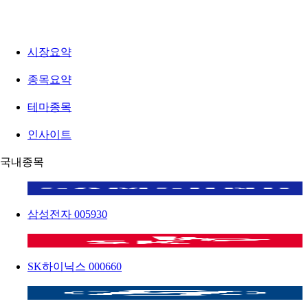
시장요약
종목요약
테마종목
인사이트
국내종목
삼성전자
005930
SK하이닉스
000660