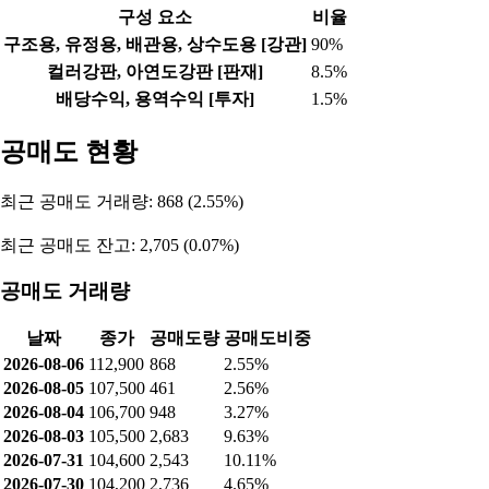
2026-07-13
-5,285
3,568
1,713
2026-07-10
-4,315
3,485
821
2026-07-09
-2,200
1,353
953
자산 비율
자산총계
부채비율
자본비율
6,433,038,742,204
56.23%
43.77%
매출 구성
구성 요소
비율
구조용, 유정용, 배관용, 상수도용 [강관]
90%
컬러강판, 아연도강판 [판재]
8.5%
배당수익, 용역수익 [투자]
1.5%
공매도 현황
최근 공매도 거래량: 868 (2.55%)