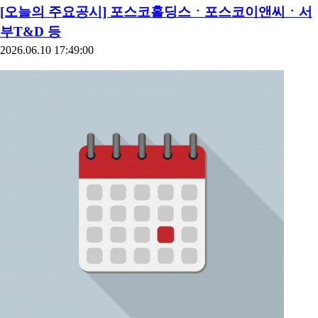
총 피해액 408조…복구 비용 약 87조 추산
[오늘의 주요공시] 포스코홀딩스ㆍ포스코이앤씨ㆍ서
부T&D 등
2026.06.10 17:49:00