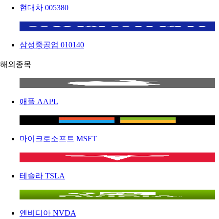
현대차
005380
삼성중공업
010140
해외종목
애플
AAPL
마이크로소프트
MSFT
테슬라
TSLA
엔비디아
NVDA