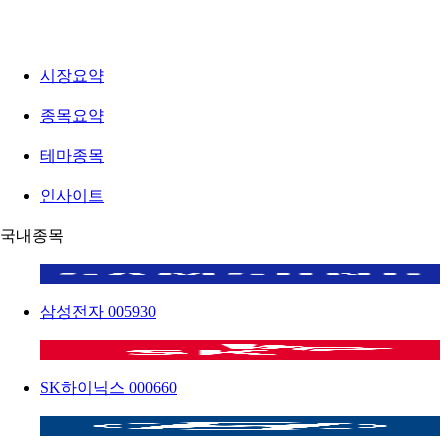
시장요약
종목요약
테마종목
인사이트
국내종목
삼성전자
005930
SK하이닉스
000660