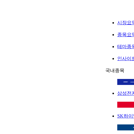
시장요
종목요
테마종
인사이
국내종목
삼성전
SK하