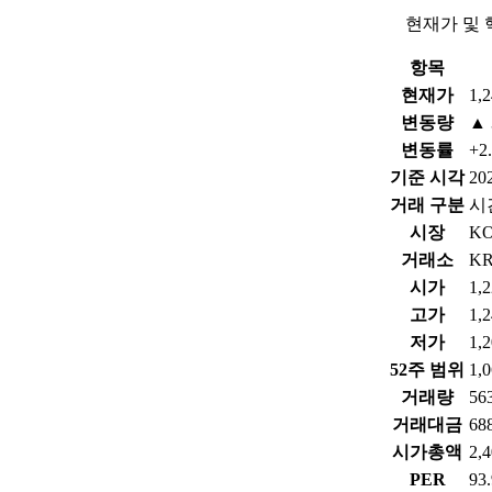
현재가 및 
항목
현재가
1,
변동량
▲ 
변동률
+2
기준 시각
202
거래 구분
시
시장
KO
거래소
K
시가
1,
고가
1,
저가
1,
52주 범위
1,
거래량
56
거래대금
68
시가총액
2,
PER
93