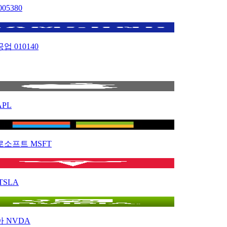
005380
공업
010140
APL
로소프트
MSFT
TSLA
아
NVDA