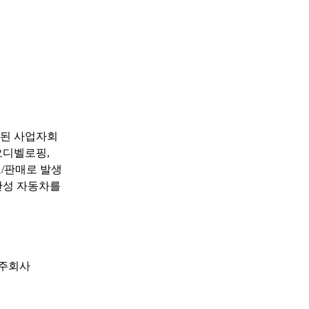
립된 사업자회
오디벨로핑,
제조/판매로 발생
완성 자동차를
지주회사