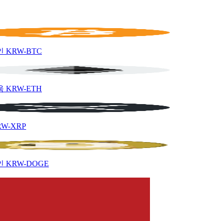
인
KRW-BTC
움
KRW-ETH
RW-XRP
인
KRW-DOGE