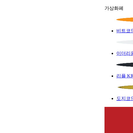
가상화폐
비트코
이더리
리플
K
도지코