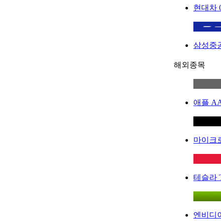
현대차
삼성중
해외종목
애플
A
마이크
테슬라
엔비디