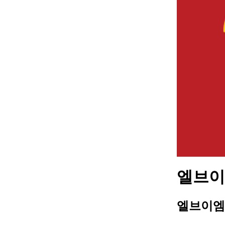
엘브이엠
엘브이엠