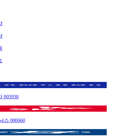
약
약
목
트
자
005930
이닉스
000660