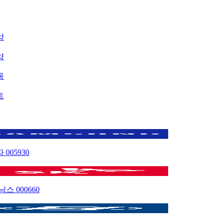
약
약
목
트
자
005930
이닉스
000660