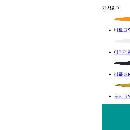
가상화폐
비트코
이더리
리플
K
도지코