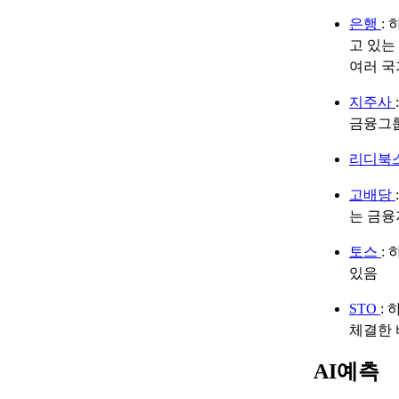
은행
:
고 있는
여러 국
지주사
금융그
리디북
고배당
는 금
토스
:
있음
STO
:
체결한 
AI예측