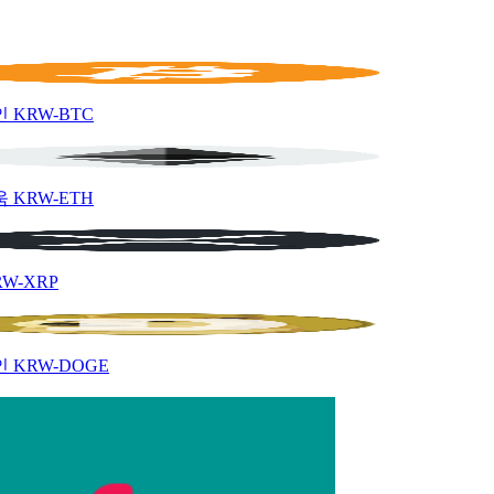
인
KRW-BTC
움
KRW-ETH
RW-XRP
인
KRW-DOGE