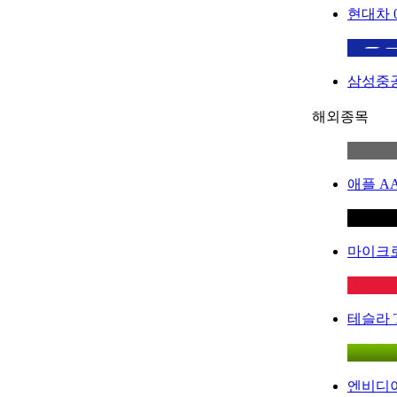
현대차
삼성중
해외종목
애플
A
마이크
테슬라
엔비디