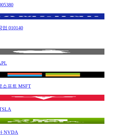
005380
공업
010140
APL
로소프트
MSFT
TSLA
아
NVDA