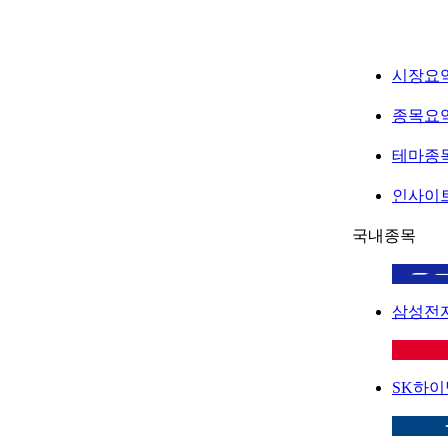
시장요
종목요
테마종
인사이
국내종목
삼성전
SK하