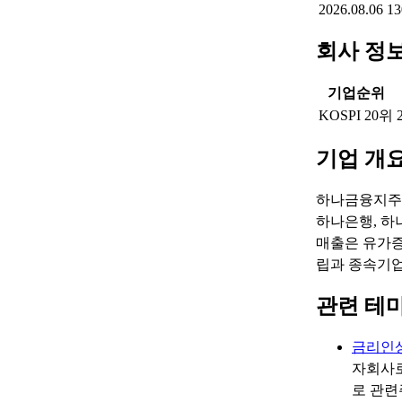
2026.08.06
13
회사 정
기업순위
KOSPI 20위
기업 개
하나금융지주는
하나은행, 하
매출은 유가증
립과 종속기업
관련 테
금리인
자회사로
로 관련