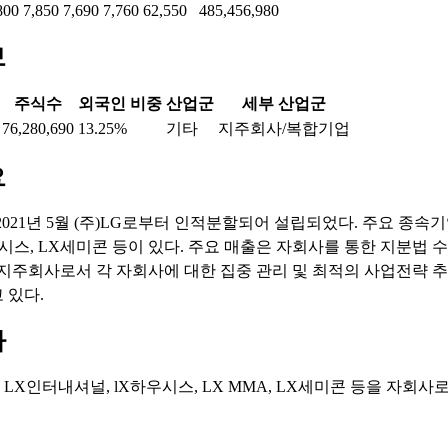
800
7,850
7,690
7,760
62,550
485,456,980
보
주식수
외국인 비중
산업군
세부 산업군
76,280,690
13.25%
기타
지주회사/복합기업
요
021년 5월 (주)LG로부터 인적분할되어 설립되었다. 주요 종속기
우시스, LX세미콘 등이 있다. 주요 매출은 자회사를 통한 지분법 
 지주회사로서 각 자회사에 대한 집중 관리 및 최적의 사업전략 추
 있다.
마
: LX인터내셔널, lX하우시스, LX MMA, LX세미콘 등을 자회사