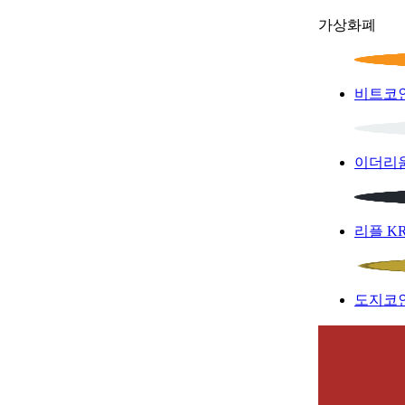
가상화폐
비트코
이더리
리플
K
도지코