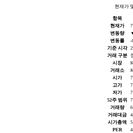
현재가 
항목
현재가
7
변동량
변동률
-
기준 시각
2
거래 구분
시장
거래소
시가
7
고가
7
저가
7
52주 범위
7
거래량
6
거래대금
4
시가총액
PER
4