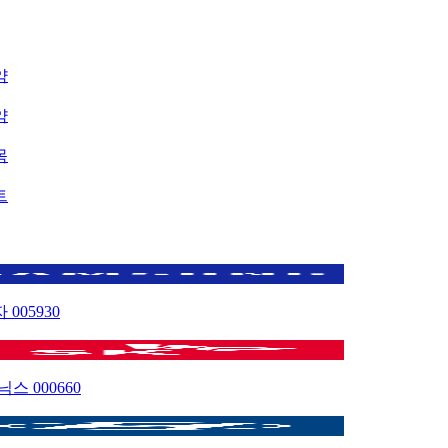
약
약
목
트
자
005930
이닉스
000660