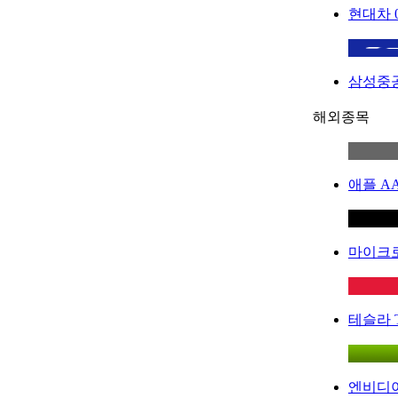
현대차
삼성중
해외종목
애플
A
마이크
테슬라
엔비디