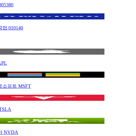
005380
공업
010140
APL
로소프트
MSFT
TSLA
아
NVDA