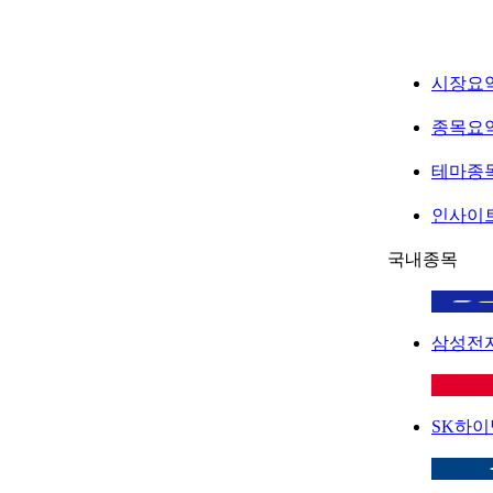
시장요
종목요
테마종
인사이
국내종목
삼성전
SK하