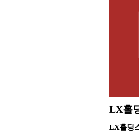
LX홀딩
LX홀딩스