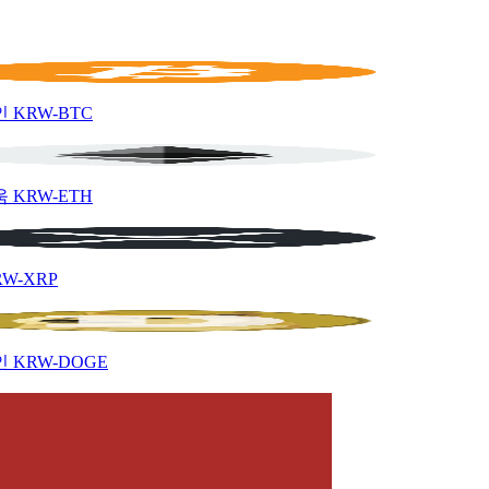
인
KRW-BTC
움
KRW-ETH
RW-XRP
인
KRW-DOGE