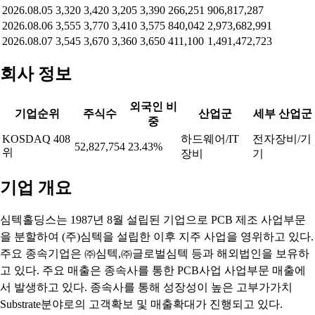
2026.08.05
3,320
3,420
3,205
3,390
266,251
906,817,287
2026.08.06
3,555
3,770
3,410
3,575
840,042
2,973,682,991
2026.08.07
3,545
3,670
3,360
3,650
411,100
1,491,472,723
회사 정보
외국인 비
기업순위
주식수
산업군
세부 산업군
중
KOSDAQ 408
하드웨어/IT
전자장비/기
52,827,754
23.43%
위
장비
기
기업 개요
심텍홀딩스는 1987년 8월 설립된 기업으로 PCB 제조 사업부문
을 분할하여 (주)심텍을 설립한 이후 지주 사업을 영위하고 있다.
주요 종속기업은 ㈜심텍,㈜글로벌심텍 등과 해외법인을 보유하
고 있다. 주요 매출은 종속사를 통한 PCB사업 사업부문 매출에
서 발생하고 있다. 종속사를 통해 성장성이 높은 고부가가치
Substrate분야로의 고객확보 및 매출확대가 진행되고 있다.