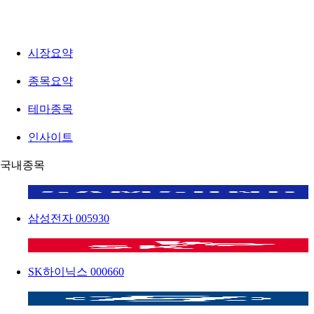
시장요약
종목요약
테마종목
인사이트
국내종목
삼성전자
005930
SK하이닉스
000660