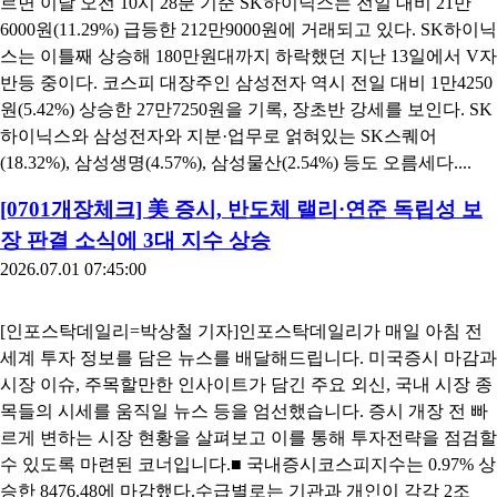
르면 이날 오전 10시 28분 기준 SK하이닉스는 전일 대비 21만
6000원(11.29%) 급등한 212만9000원에 거래되고 있다. SK하이닉
스는 이틀째 상승해 180만원대까지 하락했던 지난 13일에서 V자
반등 중이다. 코스피 대장주인 삼성전자 역시 전일 대비 1만4250
원(5.42%) 상승한 27만7250원을 기록, 장초반 강세를 보인다. SK
하이닉스와 삼성전자와 지분·업무로 얽혀있는 SK스퀘어
(18.32%), 삼성생명(4.57%), 삼성물산(2.54%) 등도 오름세다....
[0701개장체크] 美 증시, 반도체 랠리·연준 독립성 보
장 판결 소식에 3대 지수 상승
2026.07.01 07:45:00
[인포스탁데일리=박상철 기자]인포스탁데일리가 매일 아침 전
세계 투자 정보를 담은 뉴스를 배달해드립니다. 미국증시 마감과
시장 이슈, 주목할만한 인사이트가 담긴 주요 외신, 국내 시장 종
목들의 시세를 움직일 뉴스 등을 엄선했습니다. 증시 개장 전 빠
르게 변하는 시장 현황을 살펴보고 이를 통해 투자전략을 점검할
수 있도록 마련된 코너입니다.■ 국내증시코스피지수는 0.97% 상
승한 8476.48에 마감했다.수급별로는 기관과 개인이 각각 2조