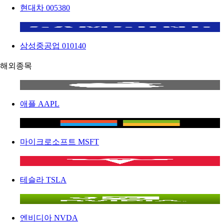
현대차
005380
삼성중공업
010140
해외종목
애플
AAPL
마이크로소프트
MSFT
테슬라
TSLA
엔비디아
NVDA