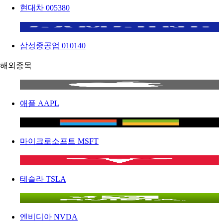
현대차
005380
삼성중공업
010140
해외종목
애플
AAPL
마이크로소프트
MSFT
테슬라
TSLA
엔비디아
NVDA