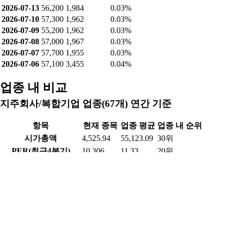
2026-07-13
56,200
1,984
0.03%
2026-07-10
57,300
1,962
0.03%
2026-07-09
55,200
1,962
0.03%
2026-07-08
57,000
1,967
0.03%
2026-07-07
57,700
1,955
0.03%
2026-07-06
57,100
3,455
0.04%
업종 내 비교
지주회사/복합기업 업종(67개) 연간 기준
항목
현재 종목
업종 평균
업종 내 순위
시가총액
4,525.94
55,123.09
30위
PER(최근4분기)
10.306
11.33
20위
PBR
0.215
0.77
56위
ROE(최근4분기)
-10.552
5.02
63위
배당수익률(최근연도)
6.003
2.85
5위
영업이익률(최근연도)
3.248
19.89
50위
순이익률(최근연도)
-8.904
18.36
64위
부채비율(최근연도)
98.755
117.33
27위