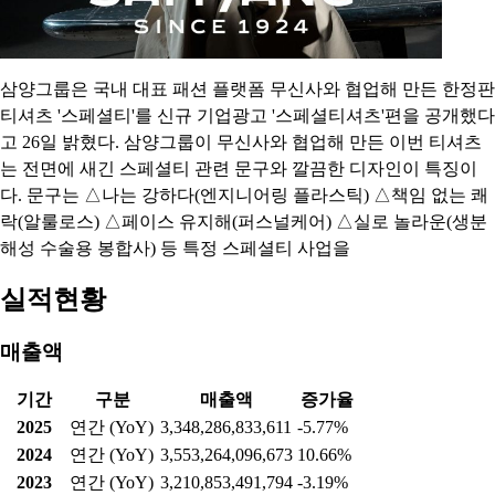
삼양그룹은 국내 대표 패션 플랫폼 무신사와 협업해 만든 한정판
티셔츠 '스페셜티'를 신규 기업광고 '스페셜티셔츠'편을 공개했다
고 26일 밝혔다. 삼양그룹이 무신사와 협업해 만든 이번 티셔츠
는 전면에 새긴 스페셜티 관련 문구와 깔끔한 디자인이 특징이
다. 문구는 △나는 강하다(엔지니어링 플라스틱) △책임 없는 쾌
락(알룰로스) △페이스 유지해(퍼스널케어) △실로 놀라운(생분
해성 수술용 봉합사) 등 특정 스페셜티 사업을
실적현황
매출액
기간
구분
매출액
증가율
2025
연간 (YoY)
3,348,286,833,611
-5.77%
2024
연간 (YoY)
3,553,264,096,673
10.66%
2023
연간 (YoY)
3,210,853,491,794
-3.19%