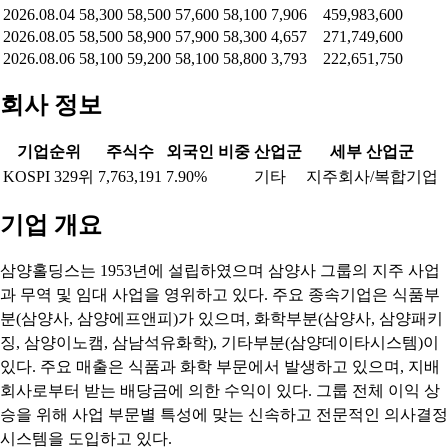
2026.08.04
58,300
58,500
57,600
58,100
7,906
459,983,600
2026.08.05
58,500
58,900
57,900
58,300
4,657
271,749,600
2026.08.06
58,100
59,200
58,100
58,800
3,793
222,651,750
회사 정보
기업순위
주식수
외국인 비중
산업군
세부 산업군
KOSPI 329위
7,763,191
7.90%
기타
지주회사/복합기업
기업 개요
삼양홀딩스는 1953년에 설립하였으며 삼양사 그룹의 지주 사업
과 무역 및 임대 사업을 영위하고 있다. 주요 종속기업은 식품부
분(삼양사, 삼양에프앤피)가 있으며, 화학부분(삼양사, 삼양패키
징, 삼양이노캠, 삼남석유화학), 기타부분(삼양데이타시스템)이
있다. 주요 매출은 식품과 화학 부문에서 발생하고 있으며, 지배
회사로부터 받는 배당금에 의한 수익이 있다. 그룹 전체 이익 상
승을 위해 사업 부문별 특성에 맞는 신속하고 전문적인 의사결정
시스템을 도입하고 있다.