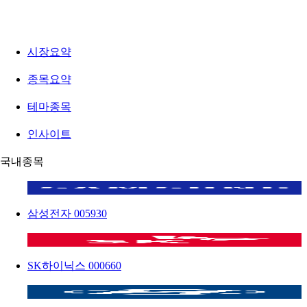
시장요약
종목요약
테마종목
인사이트
국내종목
삼성전자
005930
SK하이닉스
000660