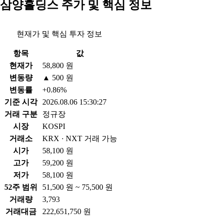
삼양홀딩스 주가 및 핵심 정보
현재가 및 핵심 투자 정보
항목
값
현재가
58,800 원
변동량
▲ 500 원
변동률
+0.86%
기준 시각
2026.08.06 15:30:27
거래 구분
정규장
시장
KOSPI
거래소
KRX · NXT 거래 가능
시가
58,100 원
고가
59,200 원
저가
58,100 원
52주 범위
51,500 원 ~ 75,500 원
거래량
3,793
거래대금
222,651,750 원