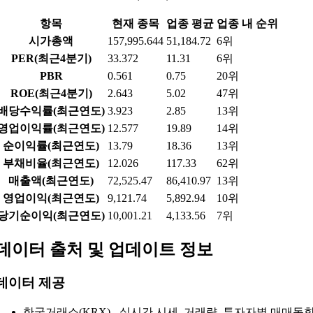
항목
현재 종목
업종 평균
업종 내 순위
시가총액
157,995.644
51,184.72
6위
PER(최근4분기)
33.372
11.31
6위
PBR
0.561
0.75
20위
ROE(최근4분기)
2.643
5.02
47위
배당수익률(최근연도)
3.923
2.85
13위
영업이익률(최근연도)
12.577
19.89
14위
순이익률(최근연도)
13.79
18.36
13위
부채비율(최근연도)
12.026
117.33
62위
매출액(최근연도)
72,525.47
86,410.97
13위
영업이익(최근연도)
9,121.74
5,892.94
10위
당기순이익(최근연도)
10,001.21
4,133.56
7위
데이터 출처 및 업데이트 정보
데이터 제공
한국거래소(KRX) - 실시간 시세, 거래량, 투자자별 매매동