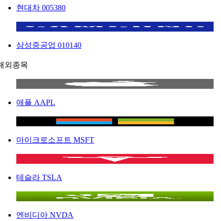
현대차
005380
삼성중공업
010140
해외종목
애플
AAPL
마이크로소프트
MSFT
테슬라
TSLA
엔비디아
NVDA