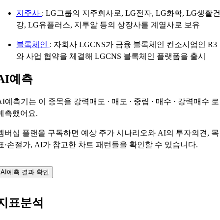
지주사
: LG그룹의 지주회사로, LG전자, LG화학, LG생활
강, LG유플러스, 지투알 등의 상장사를 계열사로 보유
블록체인
: 자회사 LGCNS가 금융 블록체인 컨소시엄인 R3
와 사업 협약을 체결해 LGCNS 블록체인 플랫폼을 출시
AI예측
AI예측기는 이 종목을
강력매도 · 매도 · 중립 · 매수 · 강력매수
로
예측했어요.
멤버십 플랜을 구독하면 예상 주가 시나리오와 AI의 투자의견, 목
표·손절가, AI가 참고한 차트 패턴들을 확인할 수 있습니다.
AI예측 결과 확인
지표분석