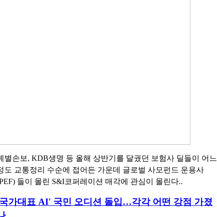
예별손보, KDB생명 등 올해 상반기를 달궜던 보험사 딜들이 어느
정도 교통정리 수순에 접어든 가운데 글로벌 사모펀드 운용사
(PEF) 들이 몰린 S&I코퍼레이션 매각에 관심이 몰린다..
'국가대표 AI' 국민 오디션 돌입…각각 어떤 강점 가졌
나