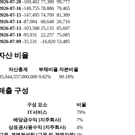
2026-07-20
-169,402
77,389
99,777
2026-07-16
-149,755
78,886
79,465
2026-07-15
-147,495
74,709
81,389
2026-07-14
-87,084
68,648
26,716
2026-07-13
-103,588
25,135
85,697
2026-07-10
-95,931
22,257
75,085
2026-07-09
-35,531
-16,820
53,485
자산 비율
자산총계
부채비율
자본비율
35,044,557,000,000
9.82%
90.18%
매출 구성
구성 요소
비율
IT서비스
79%
배당금수익 [지주회사]
7%
상표권사용수익 [지주회사]
4%
교육, 경영컨설팅 [교육 및 경영자문]
3%