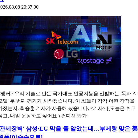
026.08.08 20:37:00
<앵커> 우리 기술로 만든 국가대표 인공지능을 선발하는 '독자 AI
모델' 두 번째 평가가 시작됐습니다. 이 AI들이 각각 어떤 강점을
가졌는지, 최승훈 기자가 사용해 봤습니다. <기자> [(오늘은 쉬고
싶고, 내일 운동하고 싶어요.) 컨디션 봐가
'관세장벽' 삼성·LG 막을 줄 알았는데…부메랑 맞은 美
월풀[이슈속으로]