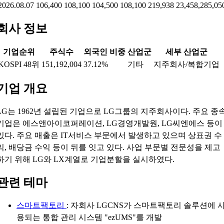
2026.08.07
106,400
108,100
104,500
108,100
219,938
23,458,285,05
회사 정보
기업순위
주식수
외국인 비중
산업군
세부 산업군
KOSPI 48위
151,192,004
37.12%
기타
지주회사/복합기업
기업 개요
LG는 1962년 설립된 기업으로 LG그룹의 지주회사이다. 주요 종
기업은 에스앤아이코퍼레이션, LG경영개발원, LG씨엔에스 등이
있다. 주요 매출은 IT서비스 부문에서 발생하고 있으며 상표권 수
익, 배당금 수익 등이 뒤를 잇고 있다. 사업 부문별 전문성을 제고
하기 위해 LG와 LX계열로 기업분할을 실시하였다.
관련 테마
스마트팩토리
: 자회사 LGCNS가 스마트팩토리 솔루션에 
용되는 통합 관리 시스템 "ezUMS"를 개발