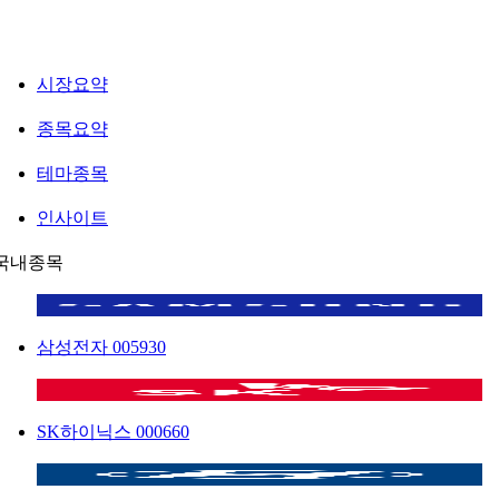
시장요약
종목요약
테마종목
인사이트
국내종목
삼성전자
005930
SK하이닉스
000660