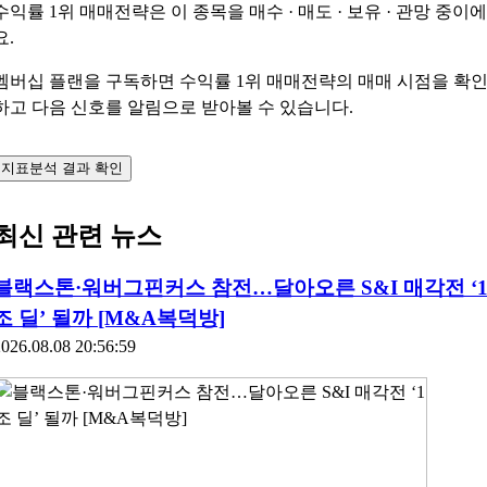
수익률 1위 매매전략은 이 종목을
매수 · 매도 · 보유 · 관망
중이에
요.
멤버십 플랜을 구독하면 수익률 1위 매매전략의 매매 시점을 확
하고 다음 신호를 알림으로 받아볼 수 있습니다.
지표분석 결과 확인
최신 관련 뉴스
블랙스톤·워버그핀커스 참전…달아오른 S&I 매각전 ‘
조 딜’ 될까 [M&A복덕방]
026.08.08 20:56:59