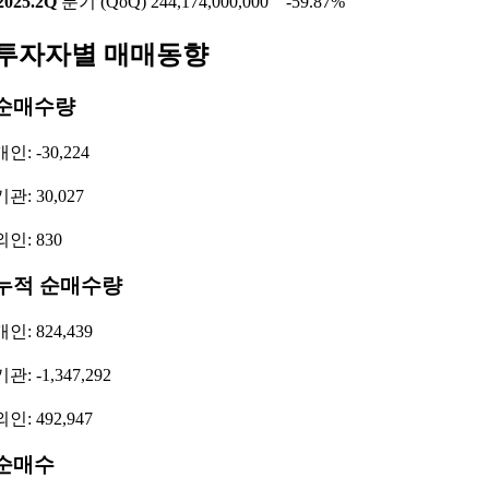
2025.2Q
분기 (QoQ)
244,174,000,000
-59.87%
투자자별 매매동향
순매수량
개인: -30,224
기관: 30,027
외인: 830
누적 순매수량
개인: 824,439
기관: -1,347,292
외인: 492,947
순매수