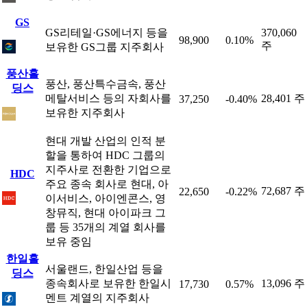
GS
GS리테일·GS에너지 등을
370,060
98,900
0.10%
주
보유한 GS그룹 지주회사
풍산홀
풍산, 풍산특수금속, 풍산
딩스
메탈서비스 등의 자회사를
28,401 주
37,250
-0.40%
보유한 지주회사
현대 개발 산업의 인적 분
할을 통하여 HDC 그룹의
지주사로 전환한 기업으로
HDC
주요 종속 회사로 현대, 아
72,687 주
22,650
-0.22%
이서비스, 아이엔콘스, 영
창뮤직, 현대 아이파크 그
룹 등 35개의 계열 회사를
보유 중임
한일홀
서울랜드, 한일산업 등을
딩스
종속회사로 보유한 한일시
13,096 주
17,730
0.57%
멘트 계열의 지주회사