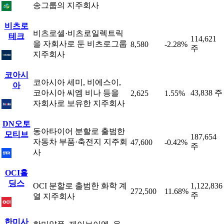
송그룹의 지주회사
비츠로
비츠로셀·비츠로일렉트릭
테크
114,621
을 자회사로 둔 비츠로그룹
8,580
-2.28%
주
지주회사
코아시
코아시아 세미, 비에스이,
아
코아시아 씨엠 비나 등을
43,838 주
2,625
1.55%
자회사로 보유한 지주회사
DN오토
동아타이어 분할로 출범한
모티브
187,654
자동차 부품·축전지 지주회
47,600
-0.42%
주
사
OCI홀
딩스
OCI 분할로 출범한 화학 계
1,122,836
272,500
11.68%
주
열 지주회사
한미사