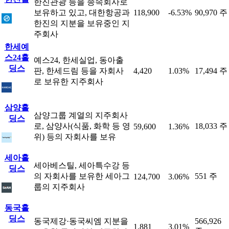
한진관광 등을 종속회사로
보유하고 있고, 대한항공과
118,900
-6.53%
90,970 주
한진의 지분을 보유중인 지
주회사
한세예
스24홀
예스24, 한세실업, 동아출
딩스
판, 한세드림 등을 자회사
4,420
1.03%
17,494 주
로 보유한 지주회사
삼양홀
삼양그룹 계열의 지주회사
딩스
로, 삼양사(식품, 화학 등 영
18,033 주
59,600
1.36%
위) 등의 자회사를 보유
세아홀
세아베스틸, 세아특수강 등
딩스
의 자회사를 보유한 세아그
551 주
124,700
3.06%
룹의 지주회사
동국홀
딩스
동국제강·동국씨엠 지분을
566,926
1,881
3.01%