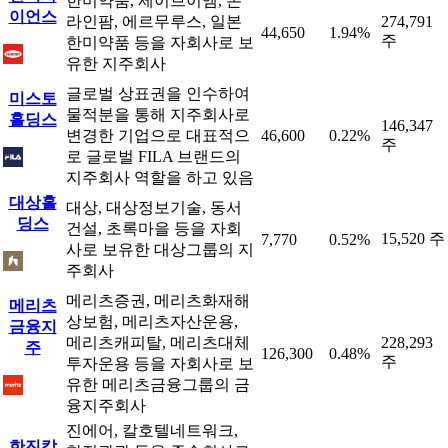
한미약품, 제이브이엠, 온
이언스
라인팜, 에르무루스, 일본
274,791
44,650
1.94%
주
한미약품 등을 자회사로 보
유한 지주회사
글로벌 상표권을 인수하여
미스토
물적분을 통해 지주회사로
홀딩스
146,347
변경한 기업으로 대표적으
46,600
0.22%
주
로 글로벌 FILA 브랜드의
지주회사 역할을 하고 있음
대상홀
대상, 대상정보기술, 동서
딩스
건설, 초록마을 등을 자회
15,520 주
7,770
0.52%
사로 보유한 대상그룹의 지
주회사
메리츠증권, 메리츠화재해
메리츠
상보험, 메리츠자산운용,
금융지
메리츠캐피탈, 메리츠대체
228,293
주
126,300
0.48%
주
투자운용 등을 자회사로 보
유한 메리츠금융그룹의 금
융지주회사
진에어, 칼호텔네트워크,
한진칼