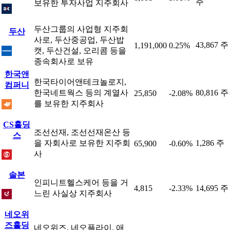
주
보유한 투자사업 지주회사
두산그룹의 사업형 지주회
두산
사로, 두산중공업, 두산밥
43,867 주
1,191,000
0.25%
캣, 두산건설, 오리콤 등을
종속회사로 보유
한국앤
한국타이어앤테크놀로지,
컴퍼니
한국네트웍스 등의 계열사
80,816 주
25,850
-2.08%
를 보유한 지주회사
CS홀딩
조선선재, 조선선재온산 등
스
을 자회사로 보유한 지주회
1,286 주
65,900
-0.60%
사
솔본
인피니트헬스케어 등을 거
4,815
-2.33%
14,695 주
느린 사실상 지주회사
네오위
즈홀딩
네오위즈, 네오플라이, 애