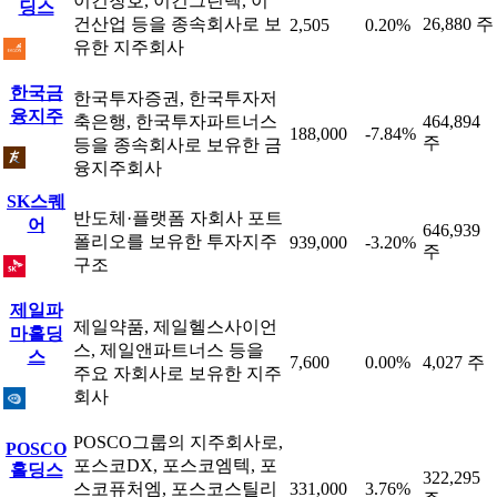
이건창호, 이건그린텍, 이
딩스
건산업 등을 종속회사로 보
26,880 주
2,505
0.20%
유한 지주회사
한국금
한국투자증권, 한국투자저
융지주
축은행, 한국투자파트너스
464,894
188,000
-7.84%
주
등을 종속회사로 보유한 금
융지주회사
SK스퀘
반도체·플랫폼 자회사 포트
어
646,939
폴리오를 보유한 투자지주
939,000
-3.20%
주
구조
제일파
제일약품, 제일헬스사이언
마홀딩
스, 제일앤파트너스 등을
스
7,600
0.00%
4,027 주
주요 자회사로 보유한 지주
회사
POSCO그룹의 지주회사로,
POSCO
포스코DX, 포스코엠텍, 포
홀딩스
322,295
스코퓨처엠, 포스코스틸리
331,000
3.76%