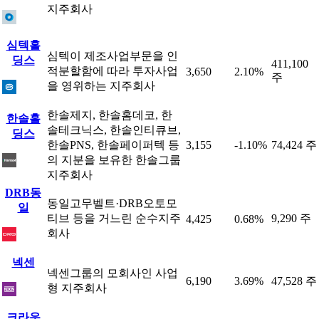
지주회사
심텍홀
심텍이 제조사업부문을 인
딩스
411,100
적분할함에 따라 투자사업
3,650
2.10%
주
을 영위하는 지주회사
한솔제지, 한솔홈데코, 한
한솔홀
솔테크닉스, 한솔인티큐브,
딩스
한솔PNS, 한솔페이퍼텍 등
3,155
-1.10%
74,424 주
의 지분을 보유한 한솔그룹
지주회사
DRB동
동일고무벨트·DRB오토모
일
티브 등을 거느린 순수지주
9,290 주
4,425
0.68%
회사
넥센
넥센그룹의 모회사인 사업
6,190
3.69%
47,528 주
형 지주회사
크라운