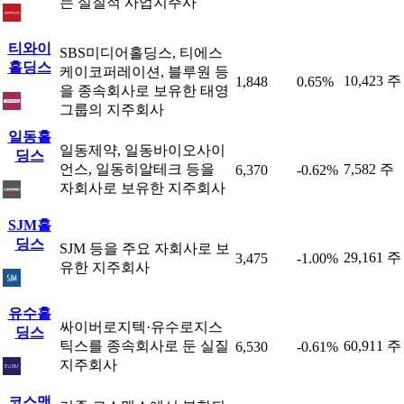
는 실질적 사업지주사
티와이
SBS미디어홀딩스, 티에스
홀딩스
케이코퍼레이션, 블루원 등
10,423 주
1,848
0.65%
을 종속회사로 보유한 태영
그룹의 지주회사
일동홀
일동제약, 일동바이오사이
딩스
언스, 일동히알테크 등을
7,582 주
6,370
-0.62%
자회사로 보유한 지주회사
SJM홀
딩스
SJM 등을 주요 자회사로 보
29,161 주
3,475
-1.00%
유한 지주회사
유수홀
싸이버로지텍·유수로지스
딩스
틱스를 종속회사로 둔 실질
60,911 주
6,530
-0.61%
지주회사
코스맥