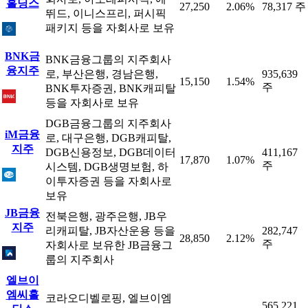
홀딩스
27,250
2.06%
78,317 주
뛰드, 이니스프리, 퍼시픽
패키지 등을 자회사로 보유
BNK금
BNK금융그룹의 지주회사
융지주
로, 부산은행, 경남은행,
935,639
15,150
1.54%
주
BNK투자증권, BNK캐피탈
등을 자회사로 보유
DGB금융그룹의 지주회사
iM금융
로, 대구은행, DGB캐피탈,
지주
DGB신용정보, DGB데이터
411,167
17,870
1.07%
주
시스템, DGB생명보험, 하
이투자증권 등을 자회사로
보유
JB금융
전북은행, 광주은행, JB우
지주
리캐피탈, JB자산운용 등을
282,747
28,850
2.12%
주
자회사로 보유한 JB금융그
룹의 지주회사
엘브이
엠씨홀
코라오디벨로핑, 엘브이엠
565,221