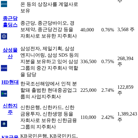
주
온 등의 상장사를 계열사로
보유
종근당
종근당, 종근당바이오, 경
홀딩스
보제약, 종근당건강 등을
3,568 주
40,000
0.76%
자회사로 보유한 지주회사
삼성전자, 제일기획, 삼성
삼성물
엔지니어링, 삼성 SDS 등의
산
268,394
지분을 보유하고 있어 삼성
336,500
0.75%
주
그룹의 중간 지주회사 역할
을 담당
HD현대
한국조선해양에서 인적 분
122,859
할돼 출범한 현대중공업그
225,000
2.74%
주
룹의 사업지주회사
신한지
신한은행, 신한카드, 신한
주
금융투자, 신한생명 등을
1,389,243
110,000
2.42%
주
자회사로 보유한 신한금융
그룹의 지주회사
KB국민은행, KB국민카드,
KB금융