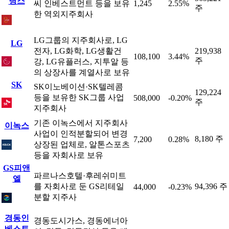
딩스
씨 인베스트먼트 등을 보유
1,245
2.55%
주
한 역외지주회사
LG그룹의 지주회사로, LG
LG
전자, LG화학, LG생활건
219,938
108,100
3.44%
주
강, LG유플러스, 지투알 등
의 상장사를 계열사로 보유
SK
SK이노베이션·SK텔레콤
129,224
등을 보유한 SK그룹 사업
508,000
-0.20%
주
지주회사
기존 이녹스에서 지주회사
이녹스
사업이 인적분할되어 변경
8,180 주
7,200
0.28%
상장된 업체로, 알톤스포츠
등을 자회사로 보유
GS피앤
파르나스호텔·후레쉬미트
엘
를 자회사로 둔 GS리테일
94,396 주
44,000
-0.23%
분할 지주사
경동인
경동도시가스, 경동에너아
베스트