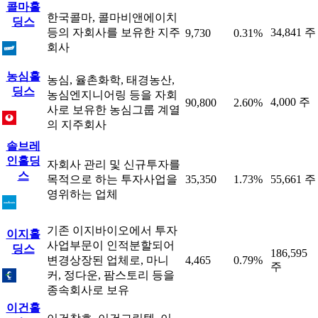
콜마홀
한국콜마, 콜마비앤에이치
딩스
등의 자회사를 보유한 지주
34,841 주
9,730
0.31%
회사
농심홀
농심, 율촌화학, 태경농산,
딩스
농심엔지니어링 등을 자회
4,000 주
90,800
2.60%
사로 보유한 농심그룹 계열
의 지주회사
솔브레
인홀딩
자회사 관리 및 신규투자를
스
목적으로 하는 투자사업을
35,350
1.73%
55,661 주
영위하는 업체
기존 이지바이오에서 투자
이지홀
사업부문이 인적분할되어
딩스
186,595
변경상장된 업체로, 마니
4,465
0.79%
주
커, 정다운, 팜스토리 등을
종속회사로 보유
이건홀