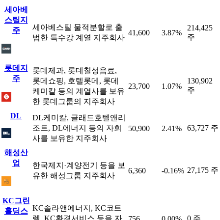
세아베
스틸지
세아베스틸 물적분할로 출
214,425
주
41,600
3.87%
주
범한 특수강 계열 지주회사
롯데지
롯데제과, 롯데칠성음료,
주
롯데쇼핑, 호텔롯데, 롯데
130,902
23,700
1.07%
주
케미칼 등의 계열사를 보유
한 롯데그룹의 지주회사
DL
DL케미칼, 글래드호텔앤리
조트, DL에너지 등의 자회
63,727 주
50,900
2.41%
사를 보유한 지주회사
해성산
업
한국제지·계양전기 등을 보
27,175 주
6,360
-0.16%
유한 해성그룹 지주회사
KC그린
KC솔라앤에너지, KC코트
홀딩스
렐, KC환경서비스 등을 자
0 주
756
0.00%