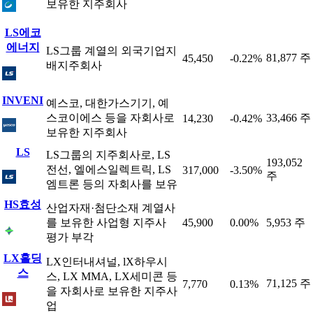
보유한 지주회사
LS에코
에너지
LS그룹 계열의 외국기업지
81,877 주
45,450
-0.22%
배지주회사
INVENI
예스코, 대한가스기기, 예
스코이에스 등을 자회사로
33,466 주
14,230
-0.42%
보유한 지주회사
LS
LS그룹의 지주회사로, LS
193,052
전선, 엘에스일렉트릭, LS
317,000
-3.50%
주
엠트론 등의 자회사를 보유
HS효성
산업자재·첨단소재 계열사
를 보유한 사업형 지주사
45,900
0.00%
5,953 주
평가 부각
LX홀딩
LX인터내셔널, lX하우시
스
스, LX MMA, LX세미콘 등
71,125 주
7,770
0.13%
을 자회사로 보유한 지주사
업