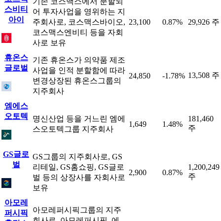
기존 코스맥스에서 분할되
스비티
어 투자사업을 영위하는 지
아이
주회사로, 코스맥스바이오,
23,100
0.87%
29,926 주
코스맥스엔비티 등을 자회
사로 보유
휴온스
기존 휴온스가 의약품 제조
글로벌
사업을 인적 분할함에 따라
13,508 주
24,850
-1.78%
변경상장된 휴온스그룹의
지주회사
엠에스
오토텍
명신산업 등을 거느린 엠에
181,460
1,649
1.48%
주
스오토텍그룹 지주회사
GS글로
GS그룹의 지주회사로, GS
벌
리테일, GS홈쇼핑, GS글로
1,200,249
2,900
0.87%
주
벌 등의 상장사를 자회사로
보유
아모레
아모레퍼시픽그룹의 지주
퍼시픽
회사로, 아모레퍼시픽, 에