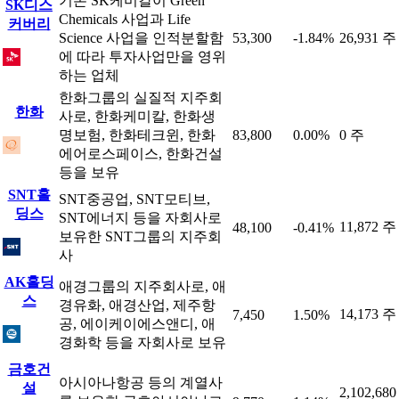
기존 SK케미칼이 Green
SK디스
Chemicals 사업과 Life
커버리
Science 사업을 인적분할함
53,300
-1.84%
26,931 주
에 따라 투자사업만을 영위
하는 업체
한화그룹의 실질적 지주회
한화
사로, 한화케미칼, 한화생
명보험, 한화테크윈, 한화
83,800
0.00%
0 주
에어로스페이스, 한화건설
등을 보유
SNT홀
SNT중공업, SNT모티브,
딩스
SNT에너지 등을 자회사로
11,872 주
48,100
-0.41%
보유한 SNT그룹의 지주회
사
AK홀딩
애경그룹의 지주회사로, 애
스
경유화, 애경산업, 제주항
14,173 주
7,450
1.50%
공, 에이케이에스앤디, 애
경화학 등을 자회사로 보유
금호건
아시아나항공 등의 계열사
설
2,102,680