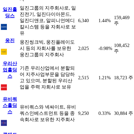
일진그룹의 지주회사로, 일
일진홀
진전기, 일진다이아몬드,
딩스
159,469
일진디앤코, 알피니언메디
6,340
1.44%
주
칼시스템 등을 자회사로 보
유
웅진
웅진씽크빅, 웅진플레이도
108,452
시 등의 자회사를 보유한
2,025
-0.98%
주
웅진그룹의 지주회사
우리산
기존 우리산업에서 분할되
업홀딩
어 지주사업부문을 담당하
스
2,515
1.21%
18,723 주
고 있으며, 분할된 우리산
업을 주력 자회사로 보유
유비쿼
스홀딩
유비쿼스와 넥싸이트, 유비
스
쿼스인베스트먼트 등을 종
9,250
0.33%
30,884 주
속회사로 보유한 지주회사