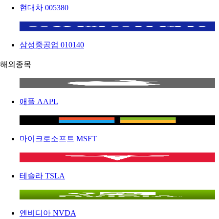
현대차
005380
삼성중공업
010140
해외종목
애플
AAPL
마이크로소프트
MSFT
테슬라
TSLA
엔비디아
NVDA