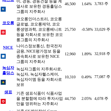
이, 경동, 경동건설 등을 계
3,783 주
46,500
1.64%
열사로 보유한 경동홀딩스
그룹의 지주회사
코오롱인더스트리, 코오롱
코오롱
글로벌, 코오롱제약, 코오
롱생명과학, 코오롱베니트
25,750
-0.58%
33,029 주
등을 자회사로 보유한 코오
롱그룹의 지주회사
나이스정보통신, 한국전자
NICE
금융, NICE평가정보 등을
32,918 주
12,960
1.89%
종속회사로 보유한 NICE
그룹의 지주회사
녹십자
녹십자그룹의 지주회사로,
홀딩스
녹십자, 녹십자헬스케어,
77,087 주
10,310
0.49%
녹십자이엠 등을 자회사로
보유
샘표
기존 샘표식품이 식품사업
을 분할함에 따라 투자사업
44,750
2.05%
4,078 주
만을 영위하는 지주회사