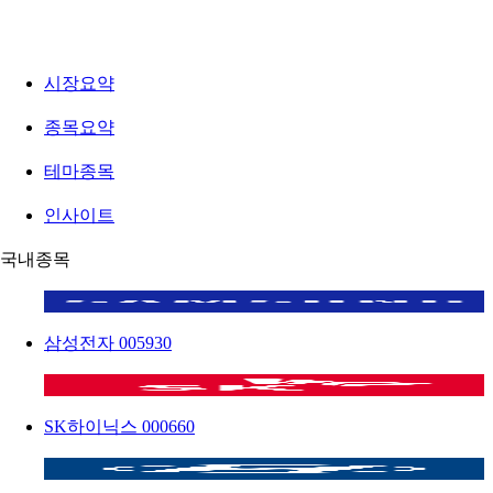
시장요약
종목요약
테마종목
인사이트
국내종목
삼성전자
005930
SK하이닉스
000660