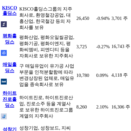
KISCO
KISCO홀딩스그룹의 지주
홀딩스
회사로, 환영철강공업, 대
26,450
-0.94%
3,701 주
흥산업, 한국철강 등의 자
회사를 보유
평화홀
평화산업, 평화오일씰공업,
딩스
평화기공, 평화이엔지, 평
16,743 주
3,725
-0.27%
화씨엠비, 피엔디티 등을
자회사로 보유한 지주회사
매일홀
구 매일유업이 유가공 사업
딩스
부문을 인적분할함에 따라
4,118 주
10,780
0.09%
변경상장된 업체로, 매일유
업을 종속회사로 보유
하이트
하이트진로, 하이트진로산
진로홀
업, 진로소주 등을 계열사
딩스
8,260
2.10%
16,306 주
로 보유한 하이트진로그룹
계열의 지주회사
성창기업, 성창보드, 지씨
성창기