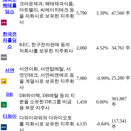
크라운제과, 해태제과식품,
해태홀
아트밸리, 씨에이치테크 등
딩스
5,790
3.39%
47,560 주
을 자회사로 보유한 지주회
사
한국전
자홀딩
KEC, 한구전자판매 등의
스
2,060
4.52%
34,761 주
자회사를 보유한 지주회사
서연이화, 서연탑메탈, 서
서연
연인테크, 서연씨엔에프 등
25,280 주
7,980
-0.99%
을 계열사로 보유한 지주회
사
DB
DB하이텍, DB메탈 등의 지
361,887
분을 소유한 DB그룹 비금
1,459
0.00%
주
융 부문 지주사
디와이
다와이파워와 다와이오토
117,541
를 자회사로 보유한 지주회
4,135
-0.84%
주
사