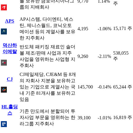
를 보유한 금호아시아나그
9,770
1.14%
주
룹의 지배회사
AP시스템, 다이엔티, 넥스
APS
틴, 제니스월드, 코닉오토
15,171 주
4,195
-1.06%
메이션 등의 계열사를 보유
한 지주회사
덕산하
반도체 패키징 재료인 솔더
이메탈
볼 제조/판매 사업과 지주
538,055
9,260
-2.11%
주
사업을 영위하는 사업형 지
주회사
CJ제일제당, CJE&M 등 8개
CJ
의 자회사 지분을 보유하고
있는 기업으로 계열사는 국
145,700
-0.14%
65,244 주
내 기준 81개사를 보유하고
있음
HL홀딩
기존 만도에서 분할되어 투
스
자사업 부문을 영위하는 한
16,819 주
39,100
-1.01%
라그룹 지주회사