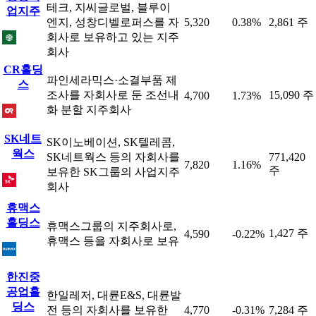
테크, 지씨글로벌, 블루이
업지주
엔지, 성창디벨로퍼스를 자
5,320
0.38%
2,861 주
회사로 보유하고 있는 지주
회사
CR홀딩
파인세라믹스·소결부품 제
스
조사를 자회사로 둔 조선내
15,090 주
4,700
1.73%
화 분할 지주회사
SK네트
SK이노베이션, SK텔레콤,
웍스
SK네트웍스 등의 자회사를
771,420
7,820
1.16%
주
보유한 SK그룹의 사업지주
회사
휴맥스
홀딩스
휴맥스그룹의 지주회사로,
1,427 주
4,590
-0.22%
휴맥스 등을 자회사로 보유
한진중
공업홀
한일레저, 대륜E&S, 대륜발
딩스
전 등의 자회사를 보유한
4,770
-0.31%
7,284 주