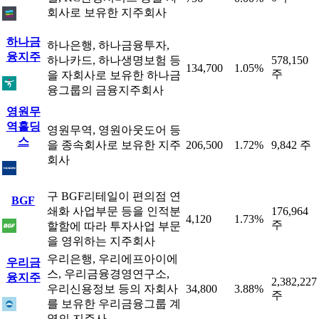
회사로 보유한 지주회사
하나금
하나은행, 하나금융투자,
융지주
하나카드, 하나생명보험 등
578,150
134,700
1.05%
주
을 자회사로 보유한 하나금
융그룹의 금융지주회사
영원무
역홀딩
영원무역, 영원아웃도어 등
스
을 종속회사로 보유한 지주
206,500
1.72%
9,842 주
회사
구 BGF리테일이 편의점 연
BGF
쇄화 사업부문 등을 인적분
176,964
4,120
1.73%
주
할함에 따라 투자사업 부문
을 영위하는 지주회사
우리은행, 우리에프아이에
우리금
스, 우리금융경영연구소,
융지주
2,382,227
우리신용정보 등의 자회사
34,800
3.88%
주
를 보유한 우리금융그룹 계
열의 지주사