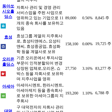
동아쏘
자회사 관리 및 경영 관리
시오홀
서비스업을 주된 사업으로
딩스
영위하고 있는 기업으로 11
89,000
0.56%
8,845 주
개의 종속 회사를 보유하고
있음
효성그룹 계열의 지주회사
효성
로, 효성티앤에스, 요성티
19,725 주
158,100
0.00%
앤씨, 효성중공업, 효성화
학 등을 계열사로 보유
기존 오리온에서 투자사업
오리온
부문이 인적분할되어 변경
홀딩스
상장된 업체로,오리온, 쇼
27,750
3.16%
83,277 주
박스 등을 자회사로 보유하
며 지주사업을 영위
아세아시멘트, 한라시멘트,
아세아
아세아제지 등을 종속회사
6,788 주
193,200
1.10%
로 보유한 아세아그룹의 지
주회사
구 대덕전자의 자회사 관리
대덕