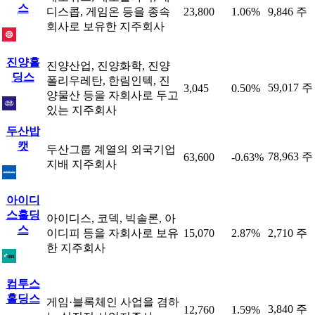
스
디스콥, 게임온 등을 종속
23,800
1.06%
9,846 주
회사로 보유한 지주회사
진양홀
진양산업, 진양화학, 진양
딩스
폴리우레탄, 한림인텍, 진
59,017 주
3,045
0.50%
양물산 등을 자회사로 두고
있는 지주회사
두산밥
캣
두산그룹 계열의 외국기업
78,963 주
63,600
-0.63%
지배 지주회사
아이디
스홀딩
아이디스, 코덱, 빅솔론, 아
스
이디피 등을 자회사로 보유
15,070
2.87%
2,710 주
한 지주회사
컴투스
홀딩스
게임·블록체인 사업을 겸하
3,840 주
12,760
1.59%