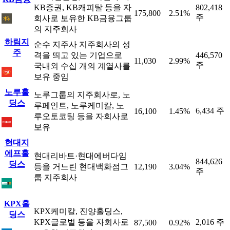
KB증권, KB캐피탈 등을 자
802,418
175,800
2.51%
주
회사로 보유한 KB금융그룹
의 지주회사
하림지
순수 지주사 지주회사의 성
주
격을 띄고 있는 기업으로
446,570
11,030
2.99%
주
국내외 수십 개의 계열사를
보유 중임
노루홀
노루그룹의 지주회사로, 노
딩스
루페인트, 노루케미칼, 노
6,434 주
16,100
1.45%
루오토코팅 등을 자회사로
보유
현대지
에프홀
현대리바트·현대에버다임
844,626
딩스
등을 거느린 현대백화점그
12,190
3.04%
주
룹 지주회사
KPX홀
KPX케미칼, 진양홀딩스,
딩스
KPX글로벌 등을 자회사로
2,016 주
87,500
0.92%