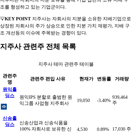
조를 형성하고 있는 기업군이다.
💡
KEY POINT
지주사는 자회사의 지분을 소유한 지배기업으로
상장된 자회사의 주가 상승으로 인한 지분 가치 재평가, 지배 구
조 개선등의 이슈에 주목받는 경향이 있다.
지주사 관련주 전체 목록
지주사 테마 관련주 테이블
관련주
관련주 편입 사유
현재가
변동률
거래량
명
원익홀
딩스
원익IPS 분할로 출범한 원
939,464
19,050
-3.40%
주
익그룹 사업형 지주회사
신송홀
신송산업과 신송식품을
딩스
100% 자회사로 보유한 신
17,030 주
4,530
0.89%