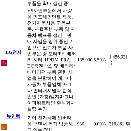
부품을 확대 생산 중
VS사업부문에서 차량
용 인포테인먼트 제품,
전기자동차용 구동부
품, 자율주행 부품 및 자
동차 램프를 생산ㆍ판
매 사업을 영위 중인 기
업으로 전기차 부품 사
LG전자
업부문 중 모터/PE, 배터
1,456,931
리 히터, HPDM, PRA,
185,000
5.59%
주
DC충전박스 및 배터리/
배터리팩 부품 관련 사
업을 분할하여 캐나다
자동차 부품업체 마그
나 인터내셔널과 합작
법인 (가칭)엘지마그나
이파워트레인 주식회사
설립 추진
뉴인텍
기아 전기차에 인버터
용 콘덴서 독점 납품하
930
0.00%
216,861 주
고 있는 업체