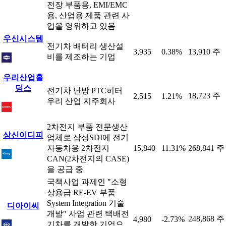
전장 부품용, EMI/EMC
용, 산업용 제품 관련 사
업을 영위하고 있음
우신시스템
전기차 배터리 생산설
3,935
0.38%
13,910 주
비를 제조하는 기업
우리산업홀
딩스
전기차 난방 PTC히터
18,723 주
2,515
1.21%
우리 산업 지주회사
2차전지 부품 전문생산
상신이디피
업체로 삼성SDI에 전기
자동차용 2차전지
15,840
11.31%
268,841 주
CAN(2차전지의 CASE)
을 공급 중
국책사업 과제인 "소형
상용급 RE-EV 부품
System Integration 기술
디아이씨
개발" 사업 관련 택배전
248,868 주
4,980
-2.73%
기차를 개발한 기업으