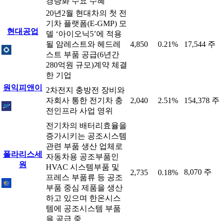
경량화 수요 수혜
20년2월 현대차의 첫 전
기차 플랫폼(E-GMP) 모
현대공업
델 ‘아이오닉5’에 적용
될 암레스트와 헤드레
4,850
0.21%
17,544 주
스트 부품 공급(6년간
280억원 규모)계약 체결
한 기업
원익피앤이
2차전지 충방전 장비와
자회사 통한 전기차 충
2,040
2.51%
154,378 주
전인프라 사업 영위
전기차의 배터리효율을
증가시키는 공조시스템
관련 부품 생산 업체로
폴라리스세
자동차용 공조부품인
원
HVAC 시스템부품 및
8,070 주
2,735
0.18%
프레스 부품류 등 공조
부품 중심 제품을 생산
하고 있으며 한온시스
템에 공조시스템 부품
을 공급 중