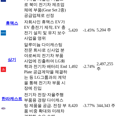
로 북미 전기차 제조업
체에 부품(Gear Set 2종)
공급업체로 선정
자회사인 휴맥스 EV가
휴맥스
EV 충전기 제작, EV 충
5,204 주
5,420
-1.45%
전기 설치 및 유지 보수
사업을 영위
알루미늄 다이캐스팅
전문 회사로 신사업 분
야로써의 전기차 부품
삼기
사업에 진출하여 LG화
2,497,255
학과 전기차 배터리 End
1,492
-2.74%
주
Plate 공급계약을 체결하
는 등 LG그룹과의 계약
을 통해 전기차 부품 시
장에 진입
전기차 전장·자율주행
한라캐스트
부품용 경량 다이캐스
팅 제품을 공급. 전장 부
8,420
-3.77%
344,343 주
품 비중 확대와 미래차