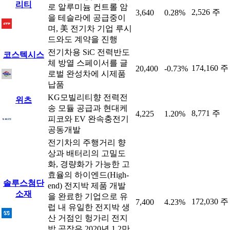
리티
로 알루미늄 컨트롤 암
2,526 주
3,640
0.28%
을 테슬라에 공급중이
며, 美 전기차 기업 루시
드와도 계약을 진행
전기차용 SiC 전력반도
코스텍시스
체 방열 스페이서를 글
174,160 주
20,400
-0.73%
로벌 완성차에 시제품
납품
KG모빌리티향 전력전
위츠
송 모듈 공급과 현대케
8,771 주
4,225
1.20%
피코와 EV 완속충전기
공동개발
전기차의 주행거리 향
상과 배터리의 고밀도
화, 경량화가 가능한 고
효율의 하이엔드(High-
솔루스첨단
end) 전지박 제품 개발
소재
을 완료한 기업으로 유
172,030 주
7,400
4.23%
럽 내 유일한 전지박 생
산 거점인 헝가리 전지
박 공장은 2020년 1.2만