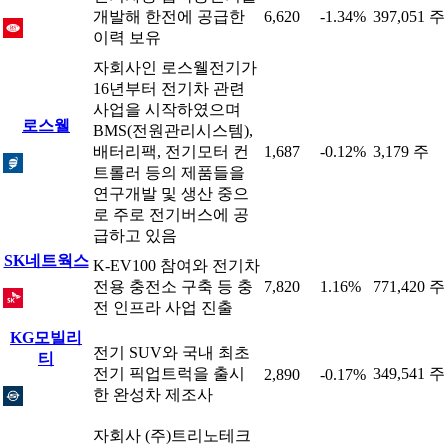
개발해 한전에 공급한
6,620
-1.34%
397,051 주
이력 보유
자회사인 로스웰전기가
16년부터 전기차 관련
사업을 시작하였으며
로스웰
BMS(전원관리시스템),
배터리팩, 전기모터 컨
1,687
-0.12%
3,179 주
트롤러 등의 제품들을
연구개발 및 생산 중으
로 주로 전기버스에 공
급하고 있음
SK네트웍스
K-EV100 참여와 전기차
전용 충전소 구축 등 충
7,820
1.16%
771,420 주
전 인프라 사업 진출
KG모빌리
전기 SUV와 국내 최초
티
전기 픽업트럭을 출시
349,541 주
2,890
-0.17%
한 완성차 제조사
자회사 (주)트리노테크