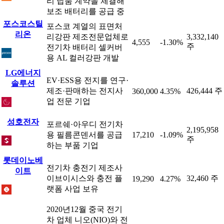
리 납품 계약을 체결해
보조 배터리를 공급 중
포스코스틸
포스코 계열의 표면처
리온
리강판 제조전문업체로
3,332,140
4,555
-1.30%
주
전기차 배터리 셀커버
용 AL 컬러강판 개발
LG에너지
EV·ESS용 전지를 연구·
솔루션
제조·판매하는 전지사
426,444 주
360,000
4.35%
업 전문 기업
성호전자
포르쉐·아우디 전기차
2,195,958
용 필름콘덴서를 공급
17,210
-1.09%
주
하는 부품 기업
롯데이노베
전기차 충전기 제조사
이트
이브이시스와 충전 플
32,460 주
19,290
4.27%
랫폼 사업 보유
2020년12월 중국 전기
차 업체 니오(NIO)와 전