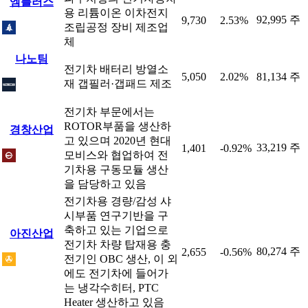
엠플러스
용 리튬이온 이차전지
92,995 주
9,730
2.53%
조립공정 장비 제조업
체
나노팀
전기차 배터리 방열소
5,050
2.02%
81,134 주
재 갭필러·갭패드 제조
전기차 부문에서는
ROTOR부품을 생산하
경창산업
고 있으며 2020년 현대
33,219 주
1,401
-0.92%
모비스와 협업하여 전
기차용 구동모듈 생산
을 담당하고 있음
전기차용 경량/감성 샤
시부품 연구기반을 구
축하고 있는 기업으로
아진산업
전기차 차량 탑재용 충
80,274 주
2,655
-0.56%
전기인 OBC 생산, 이 외
에도 전기차에 들어가
는 냉각수히터, PTC
Heater 생산하고 있음