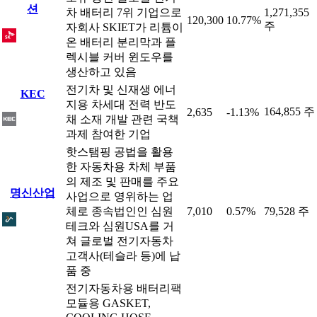
션
차 배터리 7위 기업으로
1,271,355
120,300
10.77%
주
자회사 SKIET가 리튬이
온 배터리 분리막과 플
렉시블 커버 윈도우를
생산하고 있음
전기차 및 신재생 에너
KEC
지용 차세대 전력 반도
164,855 주
2,635
-1.13%
채 소재 개발 관련 국책
과제 참여한 기업
핫스탬핑 공법을 활용
한 자동차용 차체 부품
의 제조 및 판매를 주요
명신산업
사업으로 영위하는 업
체로 종속법인인 심원
7,010
0.57%
79,528 주
테크와 심원USA를 거
쳐 글로벌 전기자동차
고객사(테슬라 등)에 납
품 중
전기자동차용 배터리팩
모듈용 GASKET,