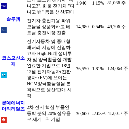
81,036 주
1,940
1.15%
니고3", 화물 전기차 "다
니고 밴" 등을 생산/판매
솔루엠
전기차 충전기용 파워
모듈을 상품화하고 베
14,980
0.54%
49,706 주
트남 충전시장 진출
전기자동차 및 중대형
배터리 시장에 진입하
고자 High-Ni계 설비투
코스모신소
자 및 양극활물질 개발
재
완료한 기업으로 18년
124,064 주
36,550
1.81%
12월 전기자동차(친환
경차·xEV)에 쓰이는
NCM양극활물질을 본
격적으로 생산/판매 시
작
롯데에너지
2차 전지 핵심 부품인
머티리얼즈
동박 분약 20% 점유율
412,017 주
30,600
-2.08%
로 세계 1위 기업