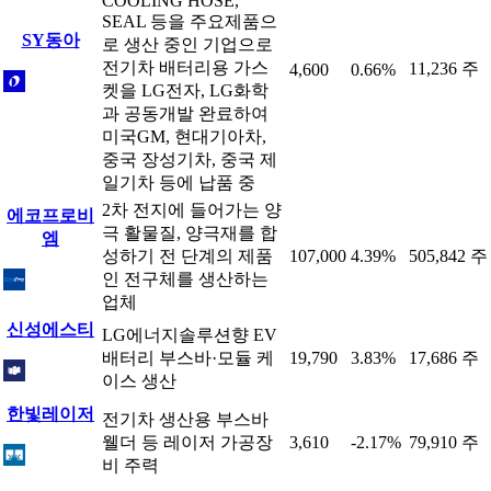
COOLING HOSE,
SEAL 등을 주요제품으
SY동아
로 생산 중인 기업으로
전기차 배터리용 가스
11,236 주
4,600
0.66%
켓을 LG전자, LG화학
과 공동개발 완료하여
미국GM, 현대기아차,
중국 장성기차, 중국 제
일기차 등에 납품 중
2차 전지에 들어가는 양
에코프로비
극 활물질, 양극재를 합
엠
성하기 전 단계의 제품
107,000
4.39%
505,842 주
인 전구체를 생산하는
업체
신성에스티
LG에너지솔루션향 EV
배터리 부스바·모듈 케
19,790
3.83%
17,686 주
이스 생산
한빛레이저
전기차 생산용 부스바
웰더 등 레이저 가공장
3,610
-2.17%
79,910 주
비 주력