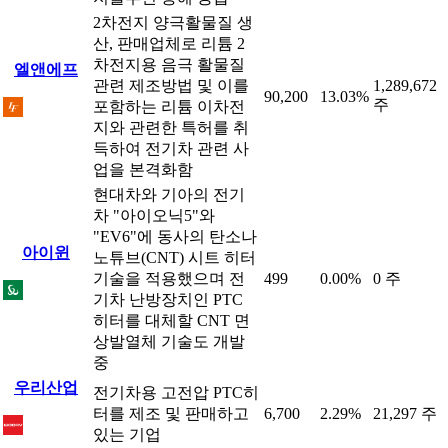
2차전지 양극활물질 생
산, 판매업체로 리튬 2
차전지용 음극 활물질
엘앤에프
관련 제조방법 및 이를
1,289,672
90,200
13.03%
주
포함하는 리튬 이차전
지와 관련한 특허를 취
득하여 전기차 관련 사
업을 본격화함
현대차와 기아의 전기
차 "아이오닉5"와
"EV6"에 동사의 탄소나
아이윈
노튜브(CNT) 시트 히터
기술을 적용했으며 전
499
0.00%
0 주
기차 난방장치인 PTC
히터를 대체할 CNT 면
상발열체 기술도 개발
중
우리산업
전기차용 고전압 PTC히
터를 제조 및 판매하고
6,700
2.29%
21,297 주
있는 기업