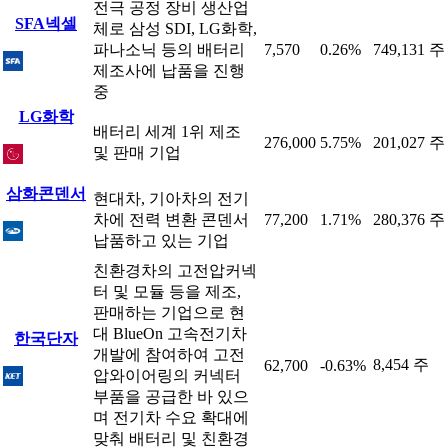
전극 공정 장비 생산업
SFA넥셀
체로 삼성 SDI, LG화학,
파나소닉 등의 배터리
7,570
0.26%
749,131 주
제조사에 납품을 진행
중
LG화학
배터리 세계 1위 제조
276,000
5.75%
201,027 주
및 판매 기업
삼화콘덴서
현대차, 기아차의 전기
차에 전력 변환 콘덴서
77,200
1.71%
280,376 주
납품하고 있는 기업
친환경차의 고전압커넥
터 및 모듈 등을 제조,
판매하는 기업으로 현
대 BlueOn 고속전기차
한국단자
개발에 참여하여 고전
8,454 주
62,700
-0.63%
압와이어링의 커넥터
부품을 공급한 바 있으
며 전기차 수요 확대에
맞춰 배터리 및 친환경