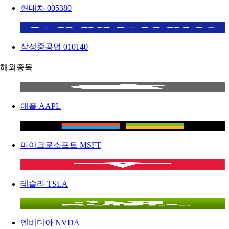
현대차
005380
삼성중공업
010140
해외종목
애플
AAPL
마이크로소프트
MSFT
테슬라
TSLA
엔비디아
NVDA