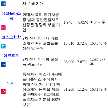
재 수혜 기대
에코플라스
현대차 북미 전기차공
틱
장 범퍼 동반진출사로
91,257 주
1,940
-0.05%
선정된 경량화 부품 기
업
코스모화학
2차 전지 양극재 기초
소재인 황산코발트를
10,310
3.72%
163,340 주
생산 및 판매
에코프로
2차 전지 양극화 물질
1,587,277
86,000
2.87%
주
등 원료 생산
종속회사 에스케이씨에
프티홀딩스 주식회사
SKC
통해 전기차 배터리 핵
심소재인 동박을 제조
81,200
1.12%
163,179 주
및 판매하는 KCF테크
놀로지스 지분을 100%
보유