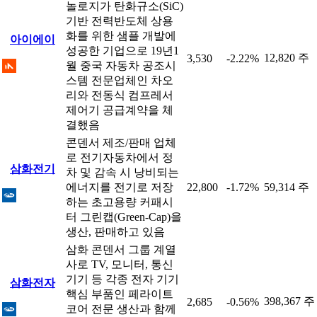
놀로지가 탄화규소(SiC)
기반 전력반도체 상용
화를 위한 샘플 개발에
아이에이
성공한 기업으로 19년1
12,820 주
3,530
-2.22%
월 중국 자동차 공조시
스템 전문업체인 차오
리와 전동식 컴프레서
제어기 공급계약을 체
결했음
콘덴서 제조/판매 업체
로 전기자동차에서 정
삼화전기
차 및 감속 시 낭비되는
에너지를 전기로 저장
22,800
-1.72%
59,314 주
하는 초고용량 커패시
터 그린캡(Green-Cap)을
생산, 판매하고 있음
삼화 콘덴서 그룹 계열
사로 TV, 모니터, 통신
기기 등 각종 전자 기기
삼화전자
핵심 부품인 페라이트
398,367 주
2,685
-0.56%
코어 전문 생산과 함께