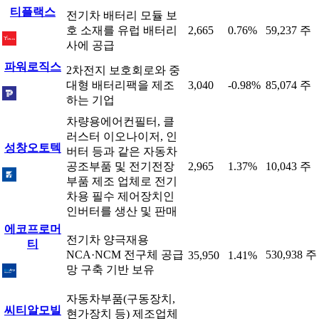
티플랙스
전기차 배터리 모듈 보
호 소재를 유럽 배터리
2,665
0.76%
59,237 주
사에 공급
파워로직스
2차전지 보호회로와 중
대형 배터리팩을 제조
3,040
-0.98%
85,074 주
하는 기업
차량용에어컨필터, 클
러스터 이오나이저, 인
성창오토텍
버터 등과 같은 자동차
공조부품 및 전기전장
2,965
1.37%
10,043 주
부품 제조 업체로 전기
차용 필수 제어장치인
인버터를 생산 및 판매
에코프로머
전기차 양극재용
티
NCA·NCM 전구체 공급
530,938 주
35,950
1.41%
망 구축 기반 보유
자동차부품(구동장치,
씨티알모빌
현가장치 등) 제조업체