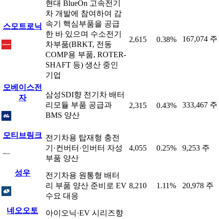
현대 BlueOn 고속전기
차 개발에 참여하여 감
속기 핵심부품을 공급
스모트로닉
한 바 있으며 수소전기
167,074 주
2,615
0.38%
차부품(BRKT, 전동
COMP용 부품, ROTER-
SHAFT 등) 생산 중인
기업
모베이스전
삼성SDI향 전기차 배터
자
리모듈 부품 공급과
333,467 주
2,315
0.43%
BMS 양산
모티브링크
전기차용 탑재형 충전
기·컨버터·인버터 자성
4,055
0.25%
9,253 주
부품 양산
성우
전기차용 원통형 배터
리 부품 양산 준비로 EV
8,210
1.11%
20,978 주
수요 대응
네오오토
아이오닉·EV 시리즈향