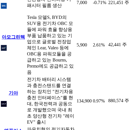
7,000
-0.71%
221,451 주
패시터 필름 생산
Tesla 모델S, BYD의
SUV용 전기차 OBC 모
듈에 파워 효율 향상용
부품 납품하고 있는 기
아모그린텍
업으로 글로벌 전장업
42,441 주
5,900
2.61%
체인 Lear, Valeo 등에
OBC용 파워모듈을 공
급하고 있는 Bourns,
Premo에도 공급하고 있
음
전기차 배터리 시스템
과 충전스탠드를 연결
하는 장치인 "전기차용
기아
충전 인터페이스"를 현
880,574 주
134,900
0.97%
대, 한국전력과 공동으
로 개발했으며 국내 최
초 양산형 전기차 "레이
EV" 출시
파우치형의 전기자동차