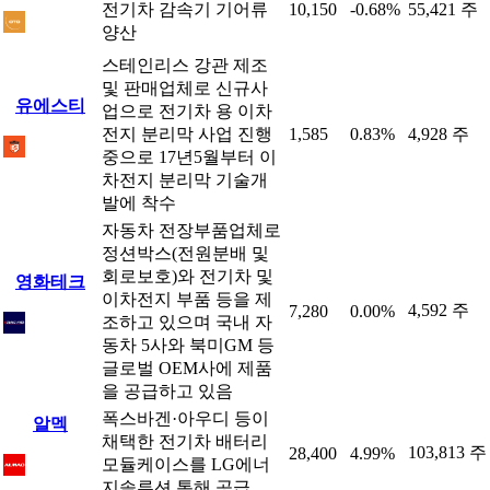
전기차 감속기 기어류
10,150
-0.68%
55,421 주
양산
스테인리스 강관 제조
및 판매업체로 신규사
유에스티
업으로 전기차 용 이차
전지 분리막 사업 진행
1,585
0.83%
4,928 주
중으로 17년5월부터 이
차전지 분리막 기술개
발에 착수
자동차 전장부품업체로
정션박스(전원분배 및
회로보호)와 전기차 및
영화테크
이차전지 부품 등을 제
4,592 주
7,280
0.00%
조하고 있으며 국내 자
동차 5사와 북미GM 등
글로벌 OEM사에 제품
을 공급하고 있음
폭스바겐·아우디 등이
알멕
채택한 전기차 배터리
103,813 주
28,400
4.99%
모듈케이스를 LG에너
지솔루션 통해 공급