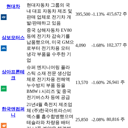
현대자동차 그룹의 국
현대차
내 대표 자동차 제조 및
415,672 주
395,500
-1.13%
판매 업체로 전기차 개
발/판매하고 있음
중국 상해자동차 EV80
등에 전기차 감속기를
삼보모터스
납품했으며, 미국 GM으
102,377 주
4,090
-1.68%
로부터 전기차용 모터
냉각 부품을 수주한 기
업
슈퍼 엔지니어링 플라
상아프론테
스틱 소재 전문 생산업
크
체로 전기차용 전해액
26,941 주
13,570
-1.60%
누수방지 부품 등을
BMW i 시리즈 및 중국
전기버스차 등에 공급
21년4월 축전지 제조업
한국앤컴퍼
체 (주)한국아트라스비
니
엑스를 흡수합병했으며
80,816 주
25,850
-2.08%
테슬라와 차량용 배터