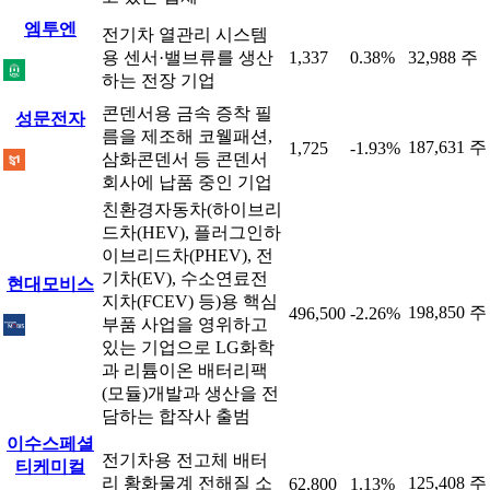
엠투엔
전기차 열관리 시스템
용 센서·밸브류를 생산
1,337
0.38%
32,988 주
하는 전장 기업
콘덴서용 금속 증착 필
성문전자
름을 제조해 코웰패션,
187,631 주
1,725
-1.93%
삼화콘덴서 등 콘덴서
회사에 납품 중인 기업
친환경자동차(하이브리
드차(HEV), 플러그인하
이브리드차(PHEV), 전
기차(EV), 수소연료전
현대모비스
지차(FCEV) 등)용 핵심
198,850 주
496,500
-2.26%
부품 사업을 영위하고
있는 기업으로 LG화학
과 리튬이온 배터리팩
(모듈)개발과 생산을 전
담하는 합작사 출범
이수스페셜
전기차용 전고체 배터
티케미컬
리 황화물계 전해질 소
125,408 주
62,800
1.13%