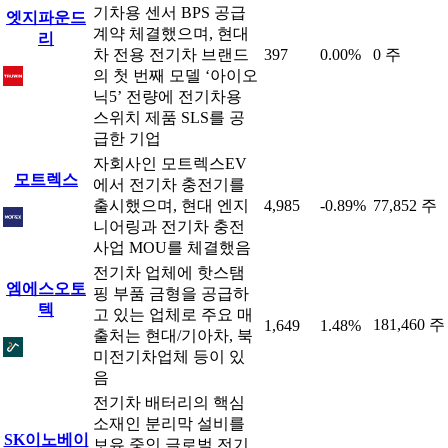
기차용 센서 BPS 공급
엣지파운드
계약 체결했으며, 현대
리
차 전용 전기차 브랜드
397
0.00%
0 주
의 첫 번째 모델 ‘아이오
닉5’ 전량에 전기차용
스위치 제품 SLS를 공
급한 기업
자회사인 모트렉스EV
모트렉스
에서 전기차 충전기를
출시했으며, 현대 엔지
4,985
-0.89%
77,852 주
니어링과 전기차 충전
사업 MOU를 체결했음
전기차 업체에 핫스탬
엠에스오토
핑 부품 금형을 공급하
텍
고 있는 업체로 주요 매
181,460 주
1,649
1.48%
출처는 현대/기아차, 북
미전기차업체 등이 있
음
전기차 배터리의 핵심
소재인 분리막 설비를
SK이노베이
보유 중인 글로벌 전기