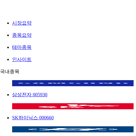
시장요약
종목요약
테마종목
인사이트
국내종목
삼성전자
005930
SK하이닉스
000660