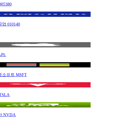
005380
공업
010140
APL
로소프트
MSFT
TSLA
아
NVDA