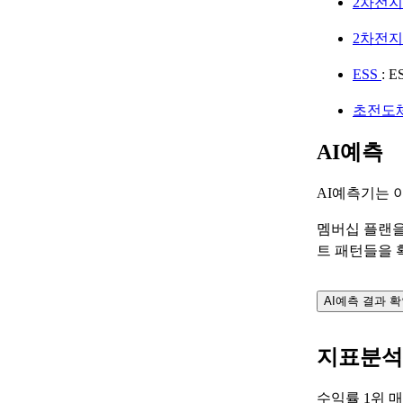
2차전
2차전
ESS
: 
초전도
AI예측
AI예측기는 
멤버십 플랜을
트 패턴들을 
AI예측 결과 
지표분석
수익률 1위 