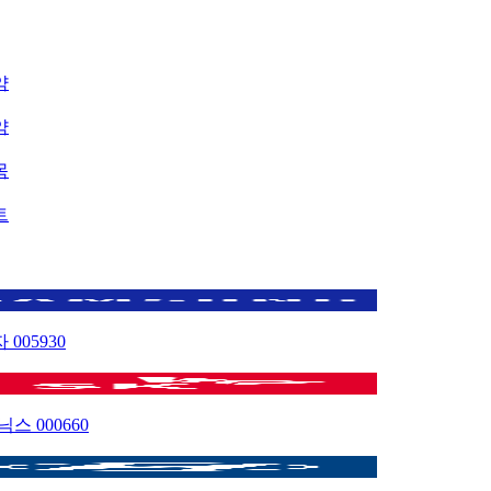
약
약
목
트
자
005930
이닉스
000660