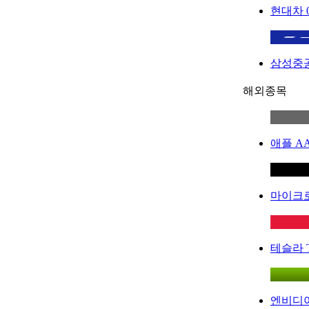
현대차
삼성중
해외종목
애플
A
마이크
테슬라
엔비디