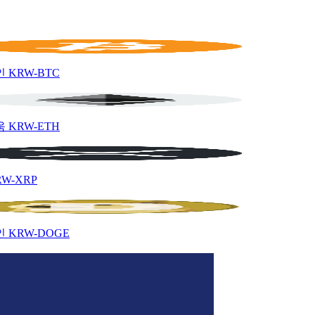
인
KRW-BTC
움
KRW-ETH
RW-XRP
인
KRW-DOGE