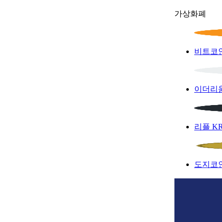
가상화폐
비트코
이더리
리플
K
도지코