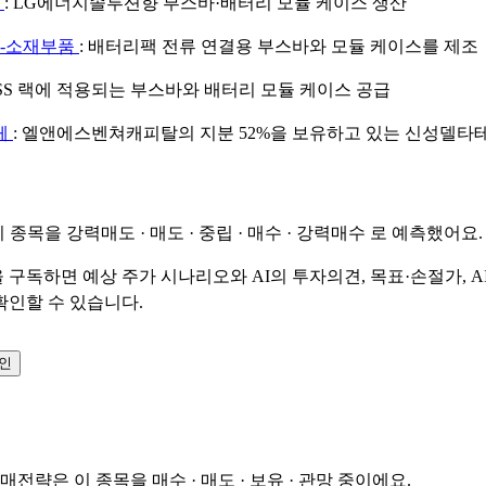
지
: LG에너지솔루션향 부스바·배터리 모듈 케이스 생산
지-소재부품
: 배터리팩 전류 연결용 부스바와 모듈 케이스를 제조
ESS 랙에 적용되는 부스바와 배터리 모듈 케이스 공급
체
: 엘앤에스벤쳐캐피탈의 지분 52%을 보유하고 있는 신성델타
이 종목을
강력매도 · 매도 · 중립 · 매수 · 강력매수
로 예측했어요.
 구독하면 예상 주가 시나리오와 AI의 투자의견, 목표·손절가, A
확인할 수 있습니다.
확인
매매전략은 이 종목을
매수 · 매도 · 보유 · 관망
중이에요.