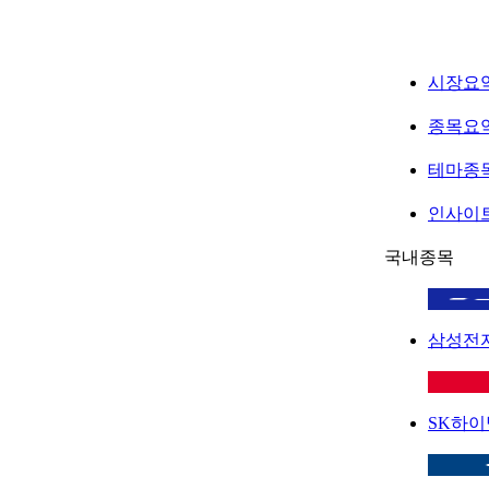
시장요
종목요
테마종
인사이
국내종목
삼성전
SK하