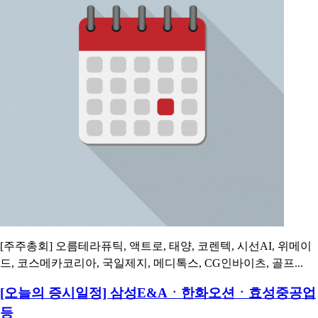
[주주총회] 오름테라퓨틱, 액트로, 태양, 코렌텍, 시선AI, 위메이
드, 코스메카코리아, 국일제지, 메디톡스, CG인바이츠, 골프...
[오늘의 증시일정] 삼성E&Aㆍ한화오션ㆍ효성중공업
등