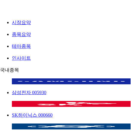
시장요약
종목요약
테마종목
인사이트
국내종목
삼성전자
005930
SK하이닉스
000660