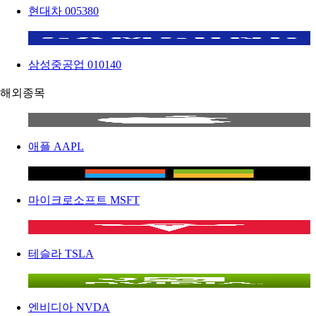
현대차
005380
삼성중공업
010140
해외종목
애플
AAPL
마이크로소프트
MSFT
테슬라
TSLA
엔비디아
NVDA