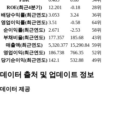
ROE(최근4분기)
12.201
-0.18
28위
배당수익률(최근연도)
3.053
3.24
36위
영업이익률(최근연도)
3.51
-0.58
64위
순이익률(최근연도)
2.671
-2.53
58위
부채비율(최근연도)
177.357
185.68
43위
매출액(최근연도)
5,320.377
15,290.84
59위
영업이익(최근연도)
186.738
766.35
52위
당기순이익(최근연도)
142.1
532.88
49위
데이터 출처 및 업데이트 정보
데이터 제공
한국거래소(KRX) - 실시간 시세, 거래량, 투자자별 매매동
향
금융감독원 전자공시시스템(DART) - 재무정보, 기업정보
알파스퀘어 - 실시간 데이터 API, 분석 정보