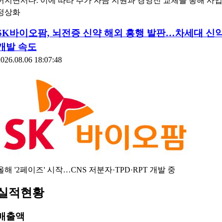
최근 몇 년 새 인수·합병(M&A)을 단행한 국내 제약·바이오 기업
이 인수 자회사의 수익성 부진으로 속앓이를 하고 있다. 신사업 
대와 해외 시장 진출을 위해 최대 수조 원을 투자했지만 적자가 
어지면서다. 이에 따라 추가 자금 지원과 경영진 교체를 통해 사
정상화
SK바이오팜, 뇌전증 신약 해외 흥행 발판…차세대 신
개발 속도
026.08.06 18:07:48