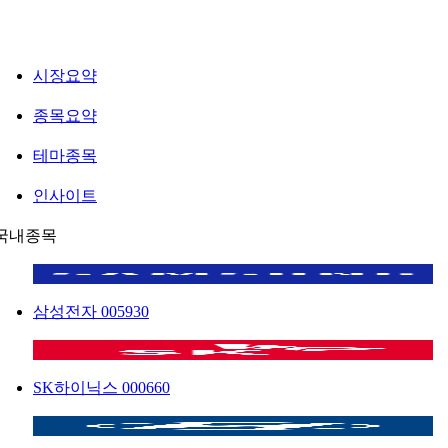
시장요약
종목요약
테마종목
인사이트
국내종목
삼성전자
005930
SK하이닉스
000660