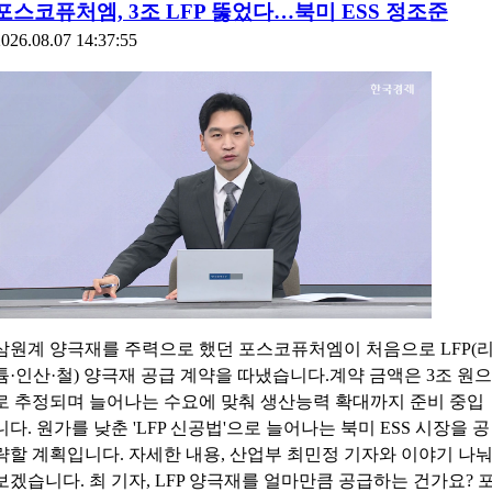
포스코퓨처엠, 3조 LFP 뚫었다…북미 ESS 정조준
026.08.07 14:37:55
삼원계 양극재를 주력으로 했던 포스코퓨처엠이 처음으로 LFP(
튬·인산·철) 양극재 공급 계약을 따냈습니다.계약 금액은 3조 원으
로 추정되며 늘어나는 수요에 맞춰 생산능력 확대까지 준비 중입
니다. 원가를 낮춘 'LFP 신공법'으로 늘어나는 북미 ESS 시장을 공
략할 계획입니다. 자세한 내용, 산업부 최민정 기자와 이야기 나
보겠습니다. 최 기자, LFP 양극재를 얼마만큼 공급하는 건가요? 