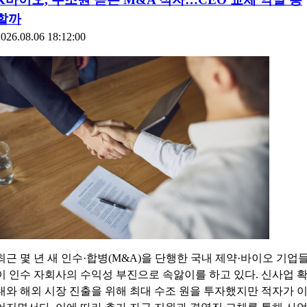
국내 석유화학 업계를 겨냥한 담합 조사가 전방위적으로 확대되
있다. 중동 전쟁 이후 유가 수급에 차질을 빚는 과정에서 일부 업
들이 가격을 담합했다는 의혹을 받고 있는 가운데, 공정거래위원
회 뿐만 아...
K바이오, 수조원 쏟은 M&A 적자…CEO 교체 약발 통
할까
026.08.06 18:12:00