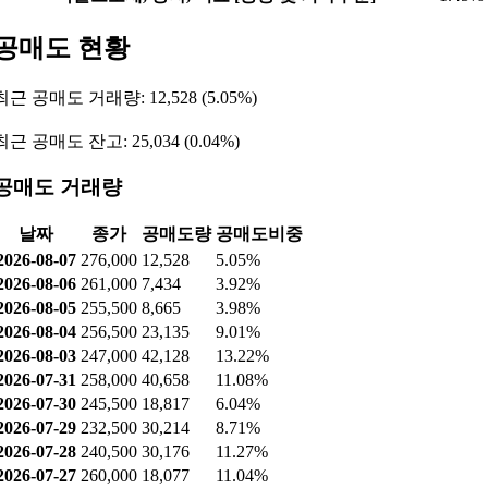
매출 구성
구성 요소
비율
EV용 배터리, ESS용 배터리, 소형 Application용 배터리
60.94
[LG에너지솔루션]
석유화학사업부문
31.15
양극재, 분리막, EPC, 수처리 RO필터, 기타 전지소재,
4.42%
OLED재료 [첨단소재사업부문]
항암치료제, 당뇨치료제, 성장호르몬제, 백신 [생명과학사
2.04%
업부문]
작물보호제, 종자, 비료 [공통 및 기타부문]
1.45%
공매도 현황
최근 공매도 거래량: 12,528 (5.05%)
최근 공매도 잔고: 25,034 (0.04%)
공매도 거래량