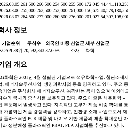
2026.08.05
261,500
266,500
254,500
255,500
172,045
44,441,118,25
2026.08.06
255,000
262,500
252,000
261,000
156,675
40,579,180,25
2026.08.07
264,500
277,000
260,500
276,000
201,027
54,307,198,00
회사 정보
기업순위
주식수
외국인 비중
산업군
세부 산업군
KOSPI 38위
70,592,343
37.60%
소재
화학
기업 개요
LG화학은 2001년 4월 설립된 기업으로 석유화학사업, 첨단소재
업, 에너지솔루션사업, 생명과학사업 등을 영위하고 있다. 주요 
속기업은 주식회사 에너지솔루션, ㈜팜한농 등이 있으며 이외에
다수의 국내외 종속사를 보유하고 있다. 주요 매출은 석유화학 사
업 부문에서 발생하고 있다. 지속적인 고부가 제품 비중 확대를 
해 차별화된 제품 경쟁력을 강화하고, 친환경 소재 사업으로서 재
생 플라스틱인 PCR 제품 및 바이오 기반 제품의 매출 확대뿐만 아
니라 생분해성 플라스틱인 PBAT, PLA 사업화를 추진하고 있다.