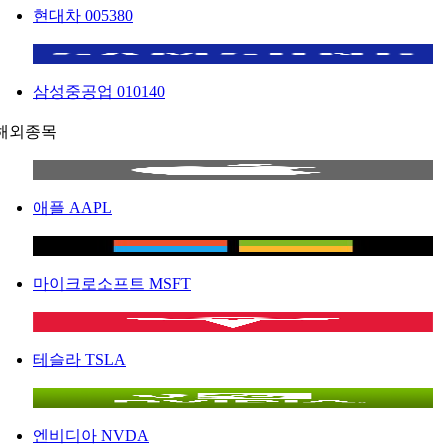
현대차
005380
삼성중공업
010140
해외종목
애플
AAPL
마이크로소프트
MSFT
테슬라
TSLA
엔비디아
NVDA