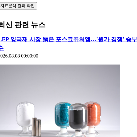
지표분석 결과 확인
최신 관련 뉴스
LFP 양극재 시장 뚫은 포스코퓨처엠…'원가 경쟁' 승
수
026.08.08 09:00:00