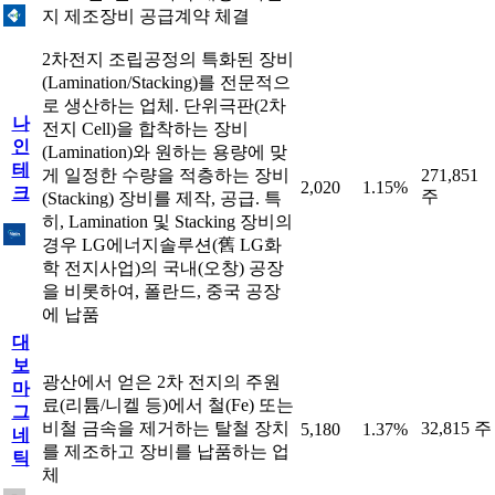
지 제조장비 공급계약 체결
2차전지 조립공정의 특화된 장비
(Lamination/Stacking)를 전문적으
로 생산하는 업체. 단위극판(2차
나
전지 Cell)을 합착하는 장비
인
(Lamination)와 원하는 용량에 맞
테
게 일정한 수량을 적층하는 장비
271,851
2,020
1.15%
크
주
(Stacking) 장비를 제작, 공급. 특
히, Lamination 및 Stacking 장비의
경우 LG에너지솔루션(舊 LG화
학 전지사업)의 국내(오창) 공장
을 비롯하여, 폴란드, 중국 공장
에 납품
대
보
광산에서 얻은 2차 전지의 주원
마
료(리튬/니켈 등)에서 철(Fe) 또는
그
비철 금속을 제거하는 탈철 장치
32,815 주
5,180
1.37%
네
를 제조하고 장비를 납품하는 업
틱
체