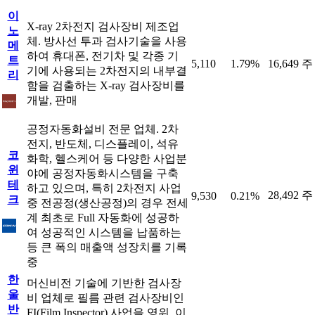
이
X-ray 2차전지 검사장비 제조업
노
체. 방사선 투과 검사기술을 사용
메
하여 휴대폰, 전기차 및 각종 기
트
5,110
1.79%
16,649 주
기에 사용되는 2차전지의 내부결
리
함을 검출하는 X-ray 검사장비를
개발, 판매
공정자동화설비 전문 업체. 2차
전지, 반도체, 디스플레이, 석유
코
화학, 헬스케어 등 다양한 사업분
윈
야에 공정자동화시스템을 구축
테
하고 있으며, 특히 2차전지 사업
28,492 주
9,530
0.21%
크
중 전공정(생산공정)의 경우 전세
계 최초로 Full 자동화에 성공하
여 성공적인 시스템을 납품하는
등 큰 폭의 매출액 성장치를 기록
중
한
머신비전 기술에 기반한 검사장
울
비 업체로 필름 관련 검사장비인
반
FI(Film Inspector) 사업을 영위. 이