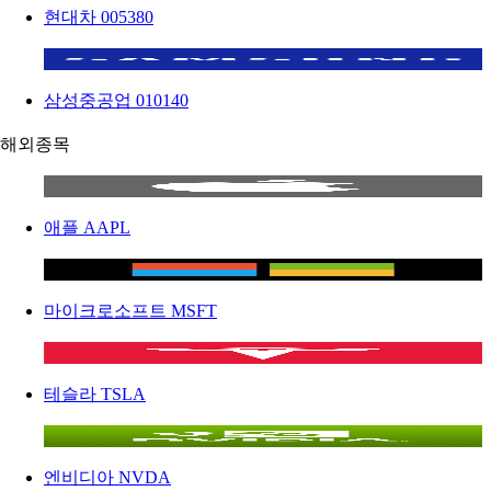
현대차
005380
삼성중공업
010140
해외종목
애플
AAPL
마이크로소프트
MSFT
테슬라
TSLA
엔비디아
NVDA