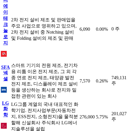
에
이
테
2차 전지 설비 제조 및 판매업을
크
주요 사업으로 영위하고 있으며,
0 주
6,090
0.00%
놀
2차 전지 설비 중 Notching 설비
로
및 Folding 설비의 제조 및 판매
지
스마트 기기의 전원 제조, 전기차
SFA
용 리튬 이온 전지 제조, 그 외 각
넥
종 연료 전지 제조, 태양광 발전
749,131
셀
7,570
0.26%
주
전지 제조, 디스플레이 제조 설비
등을 생산하는 회사로 전지와 밀
접한 관련이 있는 회사
LG
LG그룹 계열의 국내 대표적인 화
화
학기업. 전지사업부문(자동차전
201,027
학
지, ESS전지, 소형전지)을 물적분
276,000
5.75%
주
할해 신설회사 주식회사 LG에너
지솔루션을 설립