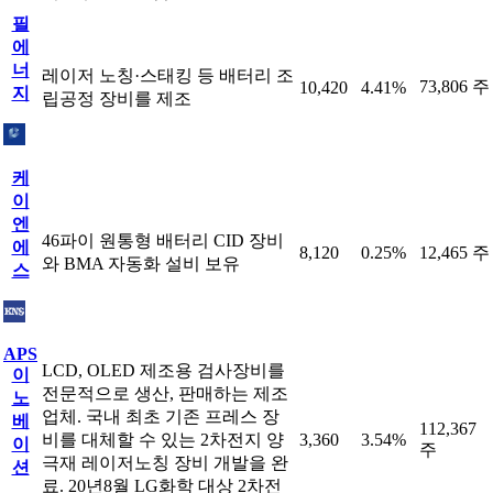
필
에
너
레이저 노칭·스태킹 등 배터리 조
73,806 주
10,420
4.41%
지
립공정 장비를 제조
케
이
엔
46파이 원통형 배터리 CID 장비
에
8,120
0.25%
12,465 주
와 BMA 자동화 설비 보유
스
APS
LCD, OLED 제조용 검사장비를
이
전문적으로 생산, 판매하는 제조
노
업체. 국내 최초 기존 프레스 장
베
112,367
비를 대체할 수 있는 2차전지 양
3,360
3.54%
이
주
극재 레이저노칭 장비 개발을 완
션
료. 20년8월 LG화학 대상 2차전