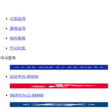
시장요약
종목요약
테마종목
인사이트
국내종목
삼성전자
005930
SK하이닉스
000660