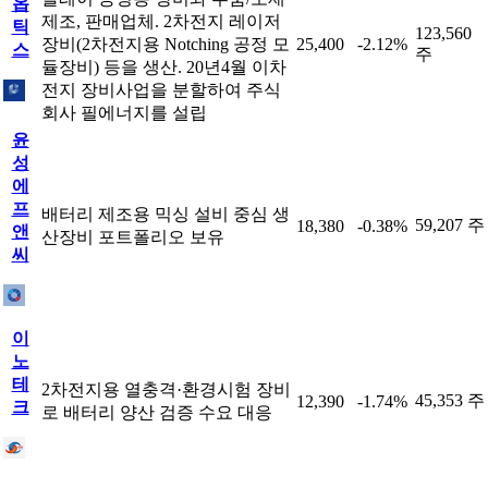
옵
제조, 판매업체. 2차전지 레이저
틱
123,560
장비(2차전지용 Notching 공정 모
25,400
-2.12%
스
주
듈장비) 등을 생산. 20년4월 이차
전지 장비사업을 분할하여 주식
회사 필에너지를 설립
윤
성
에
프
배터리 제조용 믹싱 설비 중심 생
59,207 주
18,380
-0.38%
앤
산장비 포트폴리오 보유
씨
이
노
테
2차전지용 열충격·환경시험 장비
45,353 주
12,390
-1.74%
크
로 배터리 양산 검증 수요 대응