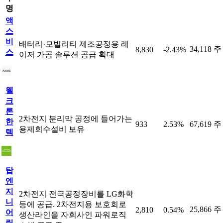
명
액
스
비
배터리·모빌리티 제조공정용 레
34,118 주
8,830
-2.43%
스
이저 가공 솔루션 공급 확대
웰
크
론
2차전지 분리막 공정에 들어가는
한
933
2.53%
67,619 주
용제회수설비 보유
텍
탑
엔
지
2차전지 전극공정장비를 LG화학
니
등에 공급. 2차전지용 보호회로
25,866 주
2,810
0.54%
어
생산라인을 자회사인 파워로직
링