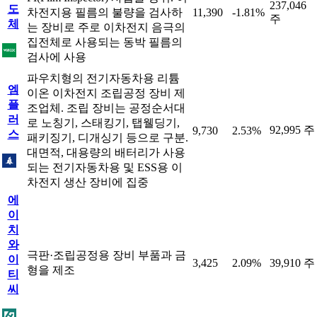
237,046
도
차전지용 필름의 불량을 검사하
11,390
-1.81%
주
체
는 장비로 주로 이차전지 음극의
집전체로 사용되는 동박 필름의
검사에 사용
파우치형의 전기자동차용 리튬
엠
이온 이차전지 조립공정 장비 제
플
조업체. 조립 장비는 공정순서대
러
로 노칭기, 스태킹기, 탭웰딩기,
92,995 주
9,730
2.53%
스
패키징기, 디개싱기 등으로 구분.
대면적, 대용량의 배터리가 사용
되는 전기자동차용 및 ESS용 이
차전지 생산 장비에 집중
에
이
치
와
극판·조립공정용 장비 부품과 금
이
3,425
2.09%
39,910 주
형을 제조
티
씨