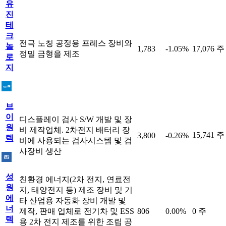
유
진
테
크
전극 노칭 공정용 프레스 장비와
놀
1,783
-1.05%
17,076 주
정밀 금형을 제조
로
지
브
이
디스플레이 검사 S/W 개발 및 장
원
비 제작업체. 2차전지 배터리 장
15,741 주
3,800
-0.26%
텍
비에 사용되는 검사시스템 및 검
사장비 생산
성
친환경 에너지(2차 전지, 연료전
원
지, 태양전지 등) 제조 장비 및 기
에
타 산업용 자동화 장비 개발 및
너
제작, 판매 업체로 전기차 및 ESS
806
0.00%
0 주
텍
용 2차 전지 제조를 위한 조립 공