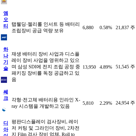
엠
오
탭웰딩·젤리롤 인서트 등 배터리
티
6,880
0.58%
21,837 주
조립장비 공급 역량 보유
하
재생 배터리 장비 사업과 디스플
나
레이 장비 사업을 영위하고 있으
기
며 삼성 SDI에 전지 조립 공정 중
51,545 주
13,950
4.89%
술
패키징 장비를 독정 공급하고 있
음
쎄
크
각형·전고체 배터리용 인라인 X-
24,954 주
5,810
2.29%
ray 시스템을 개발하고 있음
평판디스플레이 검사장비, 레이
디
저 커팅 및 그라인더 장비, 2차전
아
지 Film 검사 장비 업체. Roll to
이