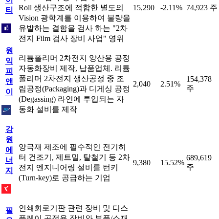
Roll 생산구조에 적합한 별도의
15,290
-2.11%
74,923 주
티
Vision 광학계를 이용하여 불량을
유발하는 결함을 검사 하는 "2차
전지 Film 검사 장비 사업" 영위
원
리튬폴리머 2차전지 양산용 공정
익
자동화장비 제작, 납품업체. 리튬
피
폴리머 2차전지 생산공정 중 조
154,378
앤
2,040
2.51%
주
립공정(Packaging)과 디게싱 공정
이
(Degassing) 라인에 투입되는 자
동화 설비를 제작
강
원
양극재 제조에 필수적인 전기히
에
터 건조기, 제트밀, 탈철기 등 2차
689,619
너
9,380
15.52%
주
전지 엔지니어링 설비를 턴키
지
(Turn-key)로 공급하는 기업
인쇄회로기판 관련 장비 및 디스
필
플레이 공정용 장비와 부품/소재