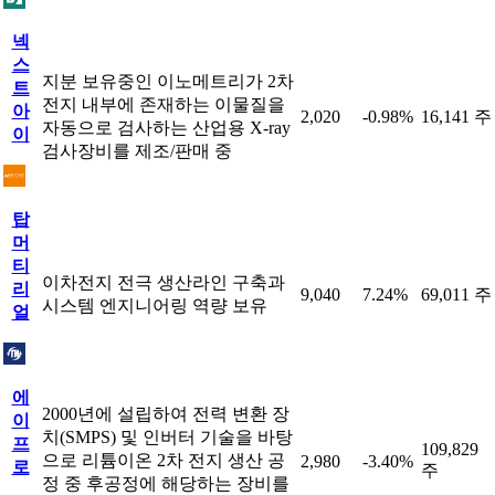
넥
스
지분 보유중인 이노메트리가 2차
트
전지 내부에 존재하는 이물질을
아
2,020
-0.98%
16,141 주
자동으로 검사하는 산업용 X-ray
이
검사장비를 제조/판매 중
탑
머
티
이차전지 전극 생산라인 구축과
리
9,040
7.24%
69,011 주
시스템 엔지니어링 역량 보유
얼
에
2000년에 설립하여 전력 변환 장
이
치(SMPS) 및 인버터 기술을 바탕
프
109,829
으로 리튬이온 2차 전지 생산 공
2,980
-3.40%
로
주
정 중 후공정에 해당하는 장비를