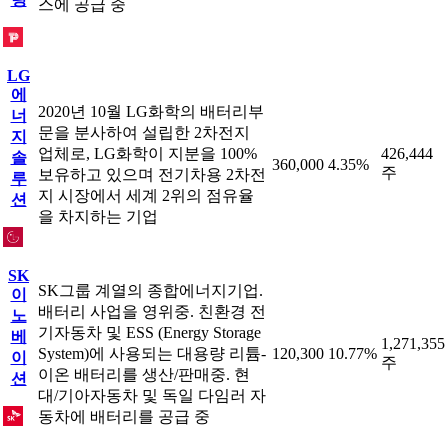
스에 공급 중
LG
에
2020년 10월 LG화학의 배터리부
너
문을 분사하여 설립한 2차전지
지
업체로, LG화학이 지분을 100%
426,444
솔
360,000
4.35%
주
보유하고 있으며 전기차용 2차전
루
지 시장에서 세계 2위의 점유율
션
을 차지하는 기업
SK
SK그룹 계열의 종합에너지기업.
이
배터리 사업을 영위중. 친환경 전
노
기자동차 및 ESS (Energy Storage
베
1,271,355
System)에 사용되는 대용량 리튬-
120,300
10.77%
이
주
이온 배터리를 생산/판매중. 현
션
대/기아자동차 및 독일 다임러 자
동차에 배터리를 공급 중