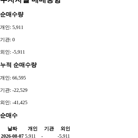
2025
연간 (YoY)
-7,765,171,210
-144.62%
2024
연간 (YoY)
-3,174,332,133
-75.03%
2023
연간 (YoY)
-1,813,571,109
-254.12%
2022
연간 (YoY)
1,176,755,354
-57.29%
2026.1Q
분기 (QoQ)
-1,148,464,195
58.05%
2025.4Q
분기 (QoQ)
-2,737,640,565
-159.31%
2025.3Q
분기 (QoQ)
-1,055,746,110
44.15%
2025.2Q
분기 (QoQ)
-1,890,353,403
9.18%
투자자별 매매동향
순매수량
개인: 5,911
기관: 0
외인: -5,911
누적 순매수량