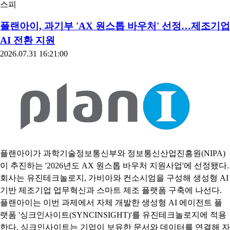
는 코스닥 밸류업 정책의 일환으로 지난 1일부터 상장유지 기준
을 강화했다. 이에 따라 시가총액 기준은 코스피 300억원, 코스닥
200억원으로 상향됐는데, 최근 증시 급락과 맞물리면서 기준을
충족하지 못한 기업들이 속출했다.특히 지난 22일부터 31일까지
8거래일간 19곳(졸스, 앤씨앤, 예선테크, 바이오인프라, 휴맥스
홀딩스, 삼보산업, 씨엑스아이, 형지I&C, 비케이홀딩스, 아이스
크림에듀, 조이웍스앤코, 유진테크놀로지, 파이온엑스, 핑거스토
리, 나노씨엠에스, 바른손이앤에이, 딥커머스, 썸에이지, 유디엠
텍)의 공시가 한꺼번에 몰렸다.이 기간은 반도체주 급락으로 코
스피
플랜아이, 과기부 'AX 원스톱 바우처' 선정…제조기업
AI 전환 지원
2026.07.31 16:21:00