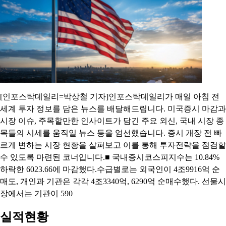
한국) ▲보통주추가상장=성호전자(국내BW) 선익시스템(주식매
수선택권행사) 형지I
[0729개장체크] 美 증시, 반도체 매수세 지속에도 유가
·금리 급락에 혼조 마감
2026.07.29 07:45:48
[인포스탁데일리=박상철 기자]인포스탁데일리가 매일 아침 전
세계 투자 정보를 담은 뉴스를 배달해드립니다. 미국증시 마감과