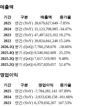
시장 이슈, 주목할만한 인사이트가 담긴 주요 외신, 국내 시장 종
목들의 시세를 움직일 뉴스 등을 엄선했습니다. 증시 개장 전 빠
르게 변하는 시장 현황을 살펴보고 이를 통해 투자전략을 점검할
수 있도록 마련된 코너입니다.■ 국내증시코스피지수는 10.84%
하락한 6023.66에 마감했다.수급별로는 외국인이 4조9916억 순
매도, 개인과 기관은 각각 4조3340억, 6290억 순매수했다. 선물시
장에서는 기관이 590
실적현황
매출액
기간
구분
매출액
증가율
2025
연간 (YoY)
28,679,627,649
-7.85%
2024
연간 (YoY)
31,123,708,985
-34.47%
2023
연간 (YoY)
47,497,623,102
19.27%
2022
연간 (YoY)
39,824,841,246
15.24%
2026.1Q
분기 (QoQ)
7,760,258,676
-18.66%
2025.4Q
분기 (QoQ)
9,540,942,609
25.25%