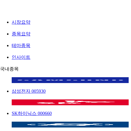
시장요약
종목요약
테마종목
인사이트
국내종목
삼성전자
005930
SK하이닉스
000660