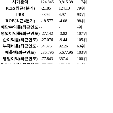
2026-07-10
1,698
0
0.00%
2026-07-09
1,677
0
0.00%
2026-07-08
1,673
0
0.00%
2026-07-07
1,748
0
0.00%
업종 내 비교
기계 업종(118개) 연간 기준
항목
현재 종목
업종 평균
업종 내 순위
시가총액
124.845
9,815.38
117위
PER(최근4분기)
-2.185
124.13
79위
PBR
0.394
4.97
93위
ROE(최근4분기)
-18.577
-4.08
98위
배당수익률(최근연도)
-
-
-위
영업이익률(최근연도)
-27.142
-3.82
107위
순이익률(최근연도)
-27.076
-9.44
105위
부채비율(최근연도)
54.375
92.26
63위
매출액(최근연도)
286.796
5,677.96
103위