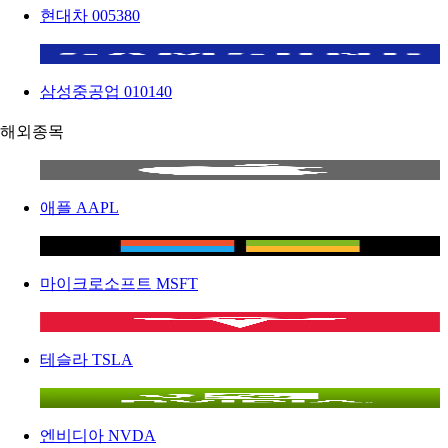
현대차
005380
삼성중공업
010140
해외종목
애플
AAPL
마이크로소프트
MSFT
테슬라
TSLA
엔비디아
NVDA