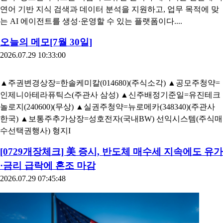
플랜아이가 과학기술정보통신부와 정보통신산업진흥원(NIPA)
이 추진하는 '2026년도 AX 원스톱 바우처 지원사업'에 선정됐다.
회사는 유진테크놀로지, 가비아와 컨소시엄을 구성해 생성형 AI
기반 제조기업 업무혁신과 스마트 제조 플랫폼 구축에 나선다.
플랜아이는 이번 과제에서 자체 개발한 생성형 AI 에이전트 플
랫폼 '싱크인사이트(SYNCINSIGHT)'를 유진테크놀로지에 적용
한다. 싱크인사이트는 기업이 보유한 문서와 데이터를 연결해 자
연어 기반 지식 검색과 데이터 분석을 지원하고, 업무 목적에 맞
는 AI 에이전트를 생성·운영할 수 있는 플랫폼이다....
오늘의 메모[7월 30일]
2026.07.29 10:33:00
▲주권변경상장=한솔케미칼(014680)(주식소각) ▲공모주청약=
인제니아테라퓨틱스(주관사 삼성) ▲신주배정기준일=유진테크
놀로지(240600)(무상) ▲실권주청약=뉴로메카(348340)(주관사