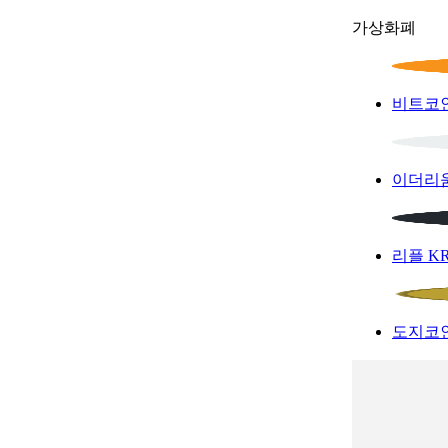
가상화폐
비트코
이더리
리플
K
도지코