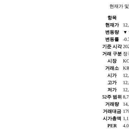
현재가 및
항목
현재가
12
변동량
▼ 
변동률
-0
기준 시각
202
거래 구분
정
시장
K
거래소
KR
시가
12
고가
12
저가
12
52주 범위
8,
거래량
14
거래대금
17
시가총액
1,
PER
4.