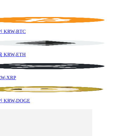
인
KRW-BTC
움
KRW-ETH
RW-XRP
인
KRW-DOGE