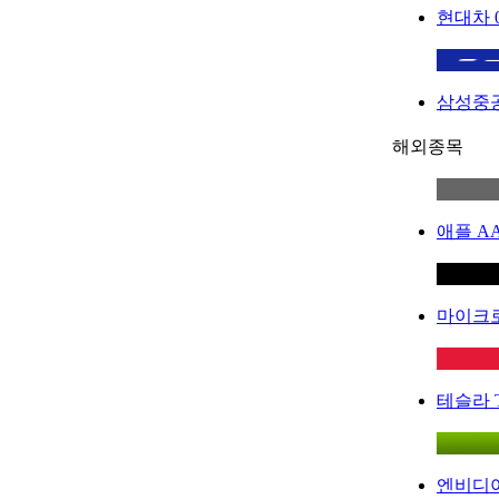
현대차
삼성중
해외종목
애플
A
마이크
테슬라
엔비디