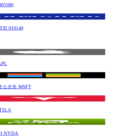
005380
공업
010140
APL
로소프트
MSFT
TSLA
아
NVDA