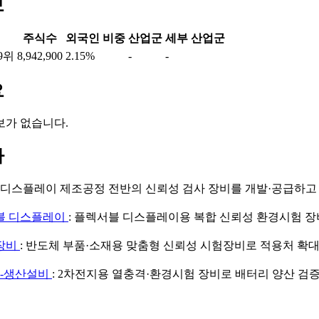
보
주식수
외국인 비중
산업군
세부 산업군
9위
8,942,900
2.15%
-
-
요
보가 없습니다.
마
: 디스플레이 제조공정 전반의 신뢰성 검사 장비를 개발·공급하고
블 디스플레이
: 플렉서블 디스플레이용 복합 신뢰성 환경시험 장
장비
: 반도체 부품·소재용 맞춤형 신뢰성 시험장비로 적용처 확
지-생산설비
: 2차전지용 열충격·환경시험 장비로 배터리 양산 검증