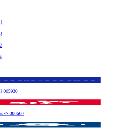
약
약
목
트
자
005930
이닉스
000660