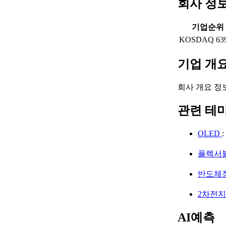
회사 정
기업순위
KOSDAQ 63
기업 개
회사 개요 정
관련 테
OLED
플렉서
반도체
2차전
AI예측