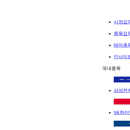
시장요
종목요
테마종
인사이
국내종목
삼성전
SK하