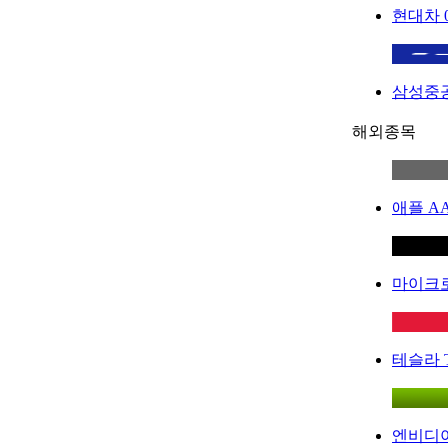
현대차
삼성중
해외종목
애플
A
마이크
테슬라
엔비디