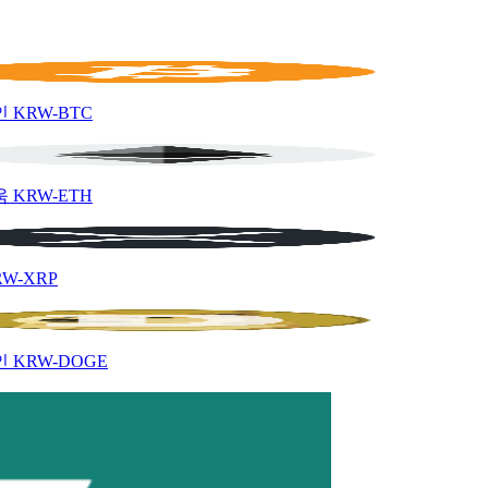
인
KRW-BTC
움
KRW-ETH
RW-XRP
인
KRW-DOGE