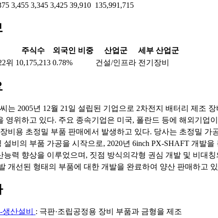
375
3,455
3,345
3,425
39,910
135,991,715
보
주식수
외국인 비중
산업군
세부 산업군
22위
10,175,213
0.78%
건설/인프라
전기장비
요
는 2005년 12월 21일 설립된 기업으로 2차전지 배터리 제조 장
을 영위하고 있다. 주요 종속기업은 미국, 폴란드 등에 해외기업이 
 장비용 초정밀 부품 판매에서 발생하고 있다. 당사는 초정밀 가
설비의 부품 가공을 시작으로, 2020년 6inch PX-SHAFT 개발
산능력 향상을 이루었으며, 짓점 방식의각형 권심 개발 및 비대칭
개발 개선된 형태의 부품에 대한 개발을 완료하여 양산 판매하고 있
마
지-생산설비
: 극판·조립공정용 장비 부품과 금형을 제조