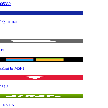
005380
공업
010140
APL
로소프트
MSFT
TSLA
아
NVDA