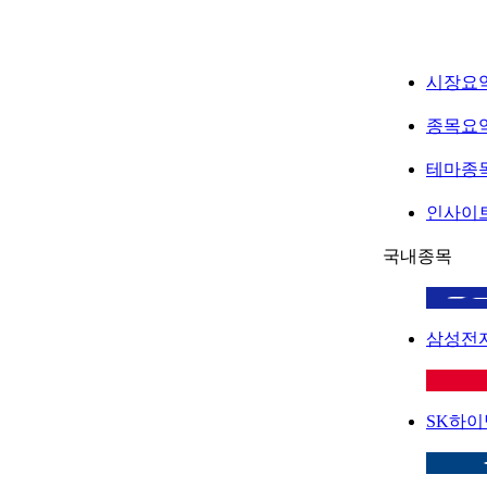
시장요
종목요
테마종
인사이
국내종목
삼성전
SK하