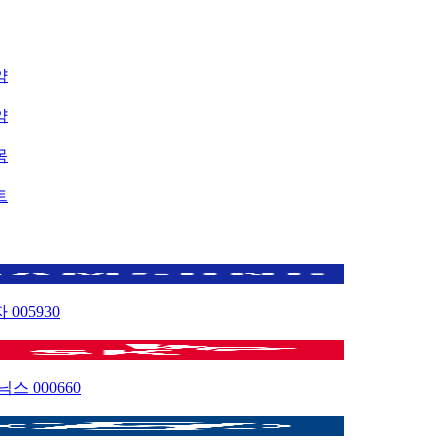
약
약
목
트
자
005930
이닉스
000660