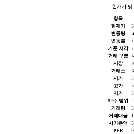
현재가 및
항목
현재가
3
변동량
변동률
+
기준 시각
2
거래 구분
시장
거래소
시가
3
고가
3
저가
3
52주 범위
2
거래량
3
거래대금
1
시가총액
PER
9