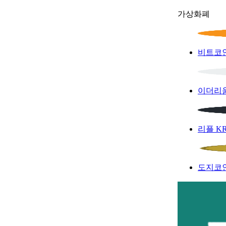
가상화폐
비트코
이더리
리플
K
도지코