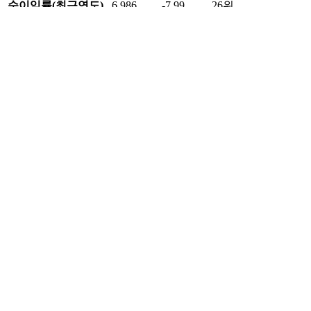
순이익률(최근연도)
6.986
-7.99
26위
부채비율(최근연도)
82.822
132.84
38위
매출액(최근연도)
6,403.288
5,099.15
11위
영업이익(최근연도)
571.907
128.41
7위
당기순이익(최근연도)
447.308
60.86
8위
데이터 출처 및 업데이트 정보
데이터 제공
한국거래소(KRX) - 실시간 시세, 거래량, 투자자별 매매동
향
금융감독원 전자공시시스템(DART) - 재무정보, 기업정보
알파스퀘어 - 실시간 데이터 API, 분석 정보
최종 업데이트:
2026.08.07 15:30:30