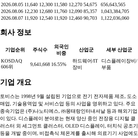
2026.08.05
11,640
12,300
11,580
12,270
54,675
656,643,565
2026.08.06
12,230
12,680
11,760
12,090
85,357
1,043,384,705
2026.08.07
11,920
12,540
11,920
12,460
90,703
1,122,036,060
회사 정보
외국인
기업순위
주식수
산업군
세부 산업군
비중
KOSDAQ
하드웨어/IT
디스플레이장비/
9,641,668
16.55%
606위
장비
부품
기업 개요
토비스는 1998년 9월 설립된 기업으로 전기 전자제품 제조, 도소
매업, 기술용역업 및 서비스업 등의 사업을 영위하고 있다. 주요
종속기업은 (주)나노티에스, ㈜몽태랑인터내셔날 등과 해외기업
이 있다. 디스플레이 분야로는 현재 양산 중인 전장용 디지털 클
러스터 외 세그먼트 클러스터, OLED 디스플레이, 터치식 공조기
등을 개발 중이며, 비접촉식 체온계를 출시해 의료기기 사업에도