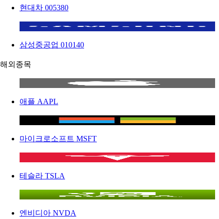
현대차
005380
삼성중공업
010140
해외종목
애플
AAPL
마이크로소프트
MSFT
테슬라
TSLA
엔비디아
NVDA