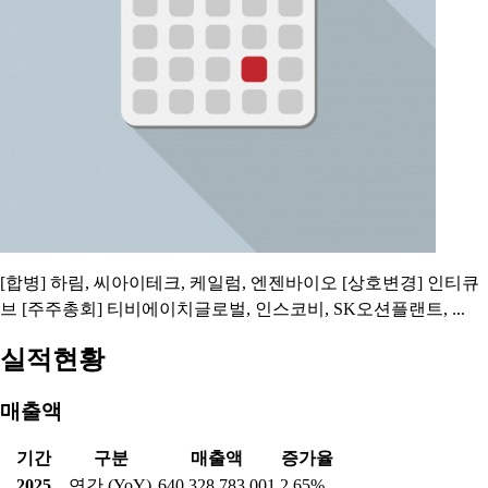
[합병] 하림, 씨아이테크, 케일럼, 엔젠바이오 [상호변경] 인티큐
브 [주주총회] 티비에이치글로벌, 인스코비, SK오션플랜트, ...
실적현황
매출액
기간
구분
매출액
증가율
2025
연간 (YoY)
640,328,783,001
2.65%