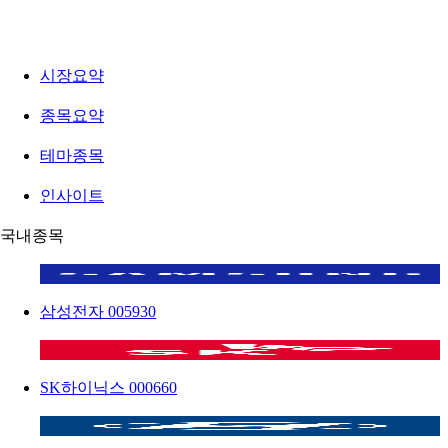
시장요약
종목요약
테마종목
인사이트
국내종목
삼성전자
005930
SK하이닉스
000660