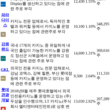
12,430
1.55%
Display를 생산하고 있다는 점에 관
주
련 주로 부각
파라
다이
카지노 전문 업체로서, 독자적인 호
348,295
스
텔과 워커힐 등에서 카지노를 운영
10,100
1.10%
주
하고 있다는 점에 관련주로 부각
강원
국내 17개의 카지노 중 유일하게 내
랜드
국인 출입이 가능한 카지노를 강원
369,616
14,690
1.31%
주
도 정선군 사북읍에서 운영하고 있
다는 점에 관련 주로 부각
외국인 전용 카지노 전문 업체로서,
GKL
강남 코엑스, 강북 힐튼, 부산 롯데점
111,310
9,500
2.04%
주
등에 카지노를 운영하고 있다는 점
에 관련 주로 부각
롯데
2018년8월 제주 롯데호텔에서 외국
관광
인전용카지노를 운영하고 있는 (주)
207,289
개발
두성을 인수했으며, LT 카지노(주식
13,030
2.92%
주
회사 엘티엔터테인먼트)로 상호 변