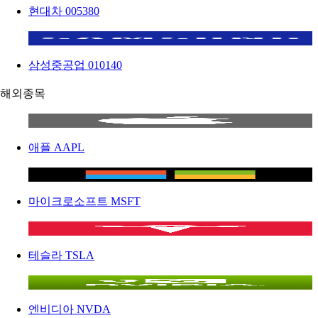
현대차
005380
삼성중공업
010140
해외종목
애플
AAPL
마이크로소프트
MSFT
테슬라
TSLA
엔비디아
NVDA