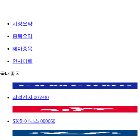
시장요약
종목요약
테마종목
인사이트
국내종목
삼성전자
005930
SK하이닉스
000660