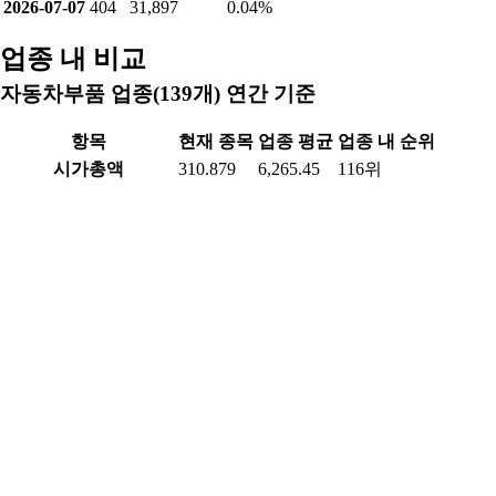
2026-07-07
404
31,897
0.04%
업종 내 비교
자동차부품 업종(139개) 연간 기준
항목
현재 종목
업종 평균
업종 내 순위
시가총액
310.879
6,265.45
116위
PER(최근4분기)
12.564
5.53
24위
PBR
0.222
0.88
123위
ROE(최근4분기)
15.292
-0.18
17위
배당수익률(최근연도)
-
-
-위
영업이익률(최근연도)
-42.703
-0.58
135위
순이익률(최근연도)
43.135
-2.53
1위
부채비율(최근연도)
37.884
185.68
116위
매출액(최근연도)
363.908
15,290.84
131위
영업이익(최근연도)
-155.401
766.35
132위
당기순이익(최근연도)
156.972
532.88
46위