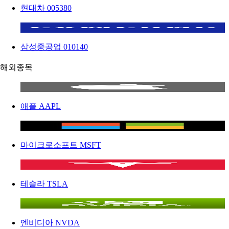
현대차
005380
삼성중공업
010140
해외종목
애플
AAPL
마이크로소프트
MSFT
테슬라
TSLA
엔비디아
NVDA