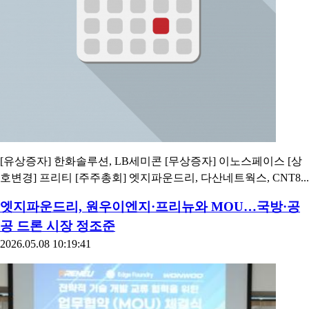
[유상증자] 한화솔루션, LB세미콘 [무상증자] 이노스페이스 [상
호변경] 프리티 [주주총회] 엣지파운드리, 다산네트웍스, CNT8...
엣지파운드리, 원우이엔지·프리뉴와 MOU…국방·공
공 드론 시장 정조준
2026.05.08 10:19:41