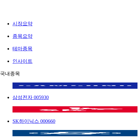
시장요약
종목요약
테마종목
인사이트
국내종목
삼성전자
005930
SK하이닉스
000660