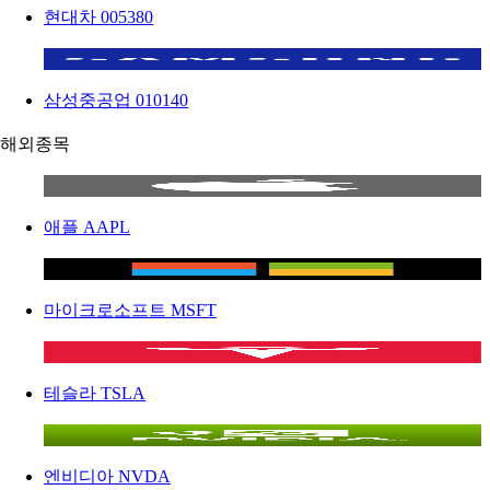
현대차
005380
삼성중공업
010140
해외종목
애플
AAPL
마이크로소프트
MSFT
테슬라
TSLA
엔비디아
NVDA