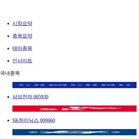
시장요약
종목요약
테마종목
인사이트
국내종목
삼성전자
005930
SK하이닉스
000660