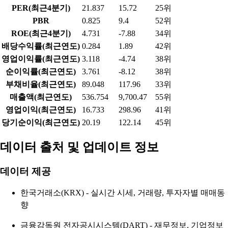
PER(최근4분기)
21.837
15.72
25위
PBR
0.825
9.4
52위
ROE(최근4분기)
4.731
-7.88
34위
배당수익률(최근연도)
0.284
1.89
42위
영업이익률(최근연도)
3.118
-4.74
38위
순이익률(최근연도)
3.761
-8.12
38위
부채비율(최근연도)
89.048
117.96
33위
매출액(최근연도)
536.754
9,700.47
55위
영업이익(최근연도)
16.733
298.96
41위
당기순이익(최근연도)
20.19
122.14
45위
데이터 출처 및 업데이트 정보
데이터 제공
한국거래소(KRX) - 실시간 시세, 거래량, 투자자별 매매동
향
금융감독원 전자공시시스템(DART) - 재무정보, 기업정보