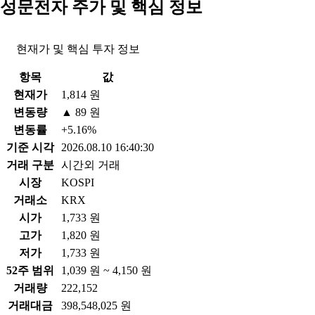
성문전자 주가 및 핵심 정보
현재가 및 핵심 투자 정보
항목
값
현재가
1,814 원
변동량
▲ 89 원
변동률
+5.16%
기준 시각
2026.08.10 16:40:30
거래 구분
시간외 거래
시장
KOSPI
거래소
KRX
시가
1,733 원
고가
1,820 원
저가
1,733 원
52주 범위
1,039 원 ~ 4,150 원
거래량
222,152
거래대금
398,548,025 원