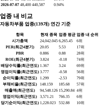
2026-07-07
48,400
440,587
0.94%
업종 내 비교
자동차부품 업종(139개) 연간 기준
항목
현재 종목
업종 평균
업종 내 순위
시가총액
24,042.045
6,265.45
6위
PER(최근4분기)
20.05
5.53
17위
PBR
0.886
0.88
28위
ROE(최근4분기)
3.824
-0.18
74위
배당수익률(최근연도)
1.367
3.24
69위
영업이익률(최근연도)
3.777
-0.58
56위
순이익률(최근연도)
1.299
-2.53
79위
부채비율(최근연도)
148.159
185.68
57위
매출액(최근연도)
94,548.126
15,290.84
4위
영업이익(최근연도)
3,571.21
766.35
6위
당기순이익(최근연도)
1,228.023
532.88
10위