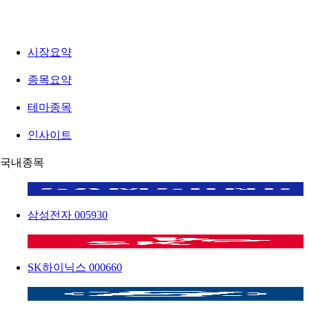
시장요약
종목요약
테마종목
인사이트
국내종목
삼성전자
005930
SK하이닉스
000660