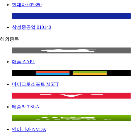
현대차
005380
삼성중공업
010140
해외종목
애플
AAPL
마이크로소프트
MSFT
테슬라
TSLA
엔비디아
NVDA