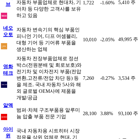
자동차 부품업체로 현대차, 기
5,410 주
1,722
-1.60%
브
아차 등 다양한 고객사를 보유
하고 있음
네오
자동차 변속기의 핵심 부품인
오토
피니언 기어, 디프 어셈블리,
49,995 주
10,010
-2.05%
대형 기어 등 기어류 부품을
생산하는 업체
자동차 전장부품업체로 정션
박스(전원분배 및 회로보호)와
영화
전기차 및 이차전지 부품(전압
테크
변환,고전류/전압 차단 등) 등
7,260
-0.27%
3,534 주
을 제조. 국내 자동차 5사와 해
외 글로벌 OEM사에 제품을
개발/공급
알멕
범퍼·차체 구조부품용 알루미
28,100
3.88%
93,100 주
늄 압출 부품 전문 기업
아이
국내 자동차용 시트히터 시장
윈
점유율 상위 업체로 현대, 기