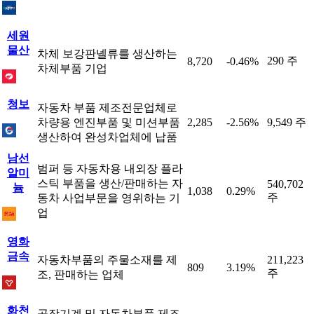
세원
물산
차체 보강판넬류를 생산하는
290 주
8,720
-0.46%
차체부품 기업
청보
자동차 부품 제조전문업체로
차량용 엔진부품 및 미션부품
2,285
-2.56%
9,549 주
생산하여 완성차업체에 납품
남선
범퍼 등 자동차용 내외장 플라
알미
스틱 부품을 생산/판매하는 자
540,702
늄
1,038
0.29%
주
동차 사업부문을 영위하는 기
업
영화
금속
자동차부품의 주물소재를 제
211,223
809
3.19%
주
조, 판매하는 업체
화천
공작기계 및 자동차부품 제조