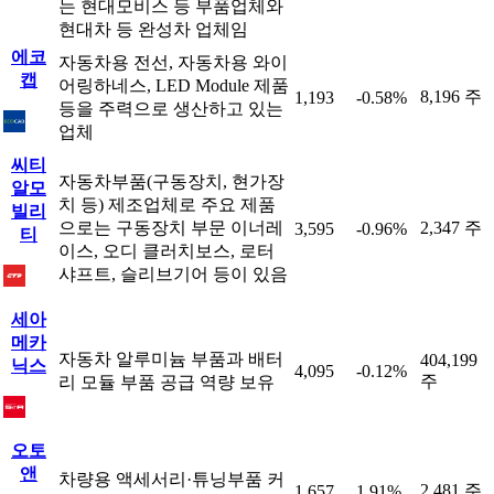
는 현대모비스 등 부품업체와
현대차 등 완성차 업체임
에코
자동차용 전선, 자동차용 와이
캡
어링하네스, LED Module 제품
8,196 주
1,193
-0.58%
등을 주력으로 생산하고 있는
업체
씨티
자동차부품(구동장치, 현가장
알모
치 등) 제조업체로 주요 제품
빌리
으로는 구동장치 부문 이너레
2,347 주
3,595
-0.96%
티
이스, 오디 클러치보스, 로터
샤프트, 슬리브기어 등이 있음
세아
메카
자동차 알루미늄 부품과 배터
404,199
닉스
4,095
-0.12%
주
리 모듈 부품 공급 역량 보유
오토
앤
차량용 액세서리·튜닝부품 커
2,481 주
1,657
1.91%