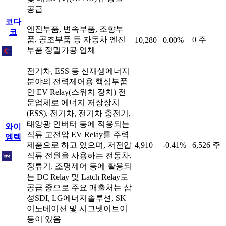
공급
코다
엔진부품, 변속부품, 조향부
코
품, 공조부품 등 자동차 엔진
0 주
10,280
0.00%
부품 정밀가공 업체
전기차, ESS 등 신재생에너지
분야의 전력제어용 핵심부품
인 EV Relay(스위치 장치) 전
문업체로 에너지 저장장치
(ESS), 전기차, 전기차 충전기,
태양광 인버터 등에 적용되는
와이
직류 고전압 EV Relay를 주력
엠텍
제품으로 하고 있으며, 저전압
4,910
-0.41%
6,526 주
직류 전원을 사용하는 전동차,
정류기, 조명제어 등에 활용되
는 DC Relay 및 Latch Relay도
공급 중으로 주요 매출처는 삼
성SDI, LG에너지솔루션, SK
이노베이션 및 시그넷이브이
등이 있음