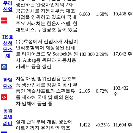
우리
생산하는 완성차업계의 2차
산업
공급업체로 자동차부품 제조
19,486 주
6,660
1.68%
사업을 영위하고 있으며 국내
주요 거래처는 한온시스템, 현
대모비스, 두원공조 등이 있음
HS효
(주)효성에서 산업자재 사업이
성첨
인적분할되어 재상장된 업체
단소
로 타이어코드 및 Seatbelt용 원
17,042 주
183,300
2.29%
재
사, Airbag용 원단과 자동차용
카페트 등을 생산
자동차 및 방위산업용 단조부
한일
품 생산업체로 정밀 자동차 부
단조
103,432
품인 액슬샤프트와 스핀들류
2,105
0.72%
주
를 제조해 국내 및 해외 완성
차 업체에 공급 중
동원
모빌
설계 단계부터 개발, 생산에
리티
1,422
-0.35%
11,604 주
이르기까지 유기적인 협조