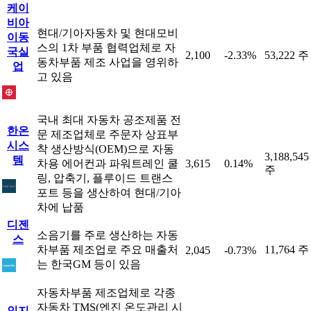
케이
비아
현대/기아자동차 및 현대모비
이동
스의 1차 부품 협력업체로 자
국실
2,100
-2.33%
53,222 주
동차부품 제조 사업을 영위하
업
고 있음
국내 최대 자동차 공조제품 전
한온
문 제조업체로 주문자 상표부
시스
착 생산방식(OEM)으로 자동
3,188,545
템
차용 에어컨과 파워트레인 쿨
3,615
0.14%
주
링, 압축기, 플루이드 트랜스
포트 등을 생산하여 현대/기아
차에 납품
디젠
소음기를 주로 생산하는 자동
스
차부품 제조업로 주요 매출처
11,764 주
2,045
-0.73%
는 한국GM 등이 있음
자동차부품 제조업체로 각종
자동차 TMS(엔진 온도관리 시
인지