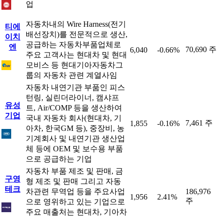
업
자동차내의 Wire Harness(전기
티에
배선장치)를 전문적으로 생산,
이치
공급하는 자동차부품업체로
엔
70,690 주
6,040
-0.66%
주요 고객사는 현대차 및 현대
모비스 등 현대기아자동차그
룹의 자동차 관련 계열사임
자동차 내연기관 부품인 피스
턴링, 실린더라이너, 캠샤프
유성
트, Air/COMP 등을 생산하여
기업
국내 자동차 회사(현대차, 기
7,461 주
1,855
-0.16%
아차, 한국GM 등), 중장비, 농
기계회사 및 내연기관 생산업
체 등에 OEM 및 보수용 부품
으로 공급하는 기업
자동차 부품 제조 및 판매, 금
구영
형 제조 및 판매 그리고 자동
테크
차관련 무역업 등을 주요사업
186,976
1,956
2.41%
주
으로 영위하고 있는 기업으로
주요 매출처는 현대차, 기아차