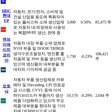
HDC
자동차, 전기/전자, 소비재 및
현대
건설 산업용 용도에 특화되어
EP
있는 플라스틱 소재 생산업체
3,990
0.50%
85,475 주
로 자동차 내/외장재외 사용되
는 복합PP/PE 생산, 판매 중
엔브
자동차 내장 부품∙소재 업체로
이에
NVH 부품 및 DOOR TRIM과
이치
냉각수온조절장치, 엔진룸 흡
108,421
코리
1,730
-0.23%
주
차음제 및 커버 등을 생산하고
아
있으며 생산품의 대부분을 현
대차와 기아차에 공급 중
자동차 부품 생산업체로 캬뷰
레타 및 Diecasting, LPI 연료공
모토
급 시스템, CVVL 등에 이어
닉
하이브리드카 부품까지 생산
10,170
-0.29%
2,044 주
제품 다양화하고 있으며 주요
제품 대부분을 현대차 및 기아
차에 OEM방식으로 납품