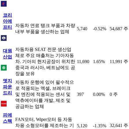
코리
아에
자동차 연료 탱크 부품과 차량
프티
5,740
-0.52%
54,687 주
내부 부품을 생산하는 업체
자동차용 SEAT 전문 생산업
대원
체로 주요 매출처는 기아자동
산업
차. 기아의 현지공장이 위치한
11,690
1.65%
11,991 주
중국과 러시아, 베트남에도 공
장을 보유
엣지
자동차 운행에 있어 필수적으
파운
로 적용되는 엑셀, 브레이크
드리
및 엔진에 적용되는 센서 및
397
0.00%
0 주
액츄에이터를 개발, 제조 및
공급하는 업체
피에
FAN모터, Wiper모터 등 자동
스텍
차용 소형모터를 제조하는 기
32,641 주
5,120
-1.35%