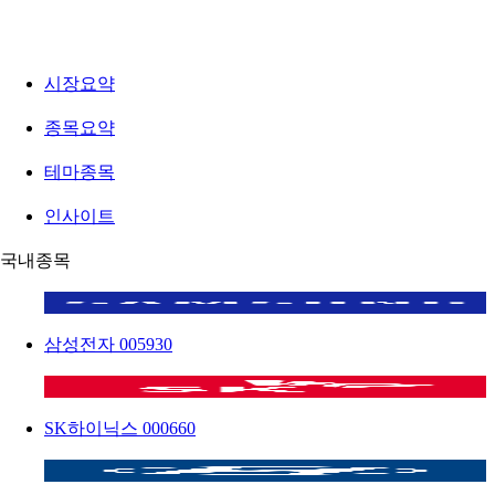
시장요약
종목요약
테마종목
인사이트
국내종목
삼성전자
005930
SK하이닉스
000660