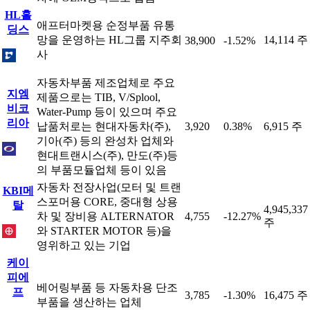
HL홀
애프터마켓용 순정부품 유통
딩스
망을 운영하는 HL그룹 지주회
14,114 주
38,900
-1.52%
사
자동차부품 제조업체로 주요
지엠
제품으로는 TIB, V/Splool,
비코
Water-Pump 등이 있으며 주요
리아
납품처로는 현대자동차(주),
3,920
0.38%
6,915 주
기아(주) 등의 완성차 업체와
현대트랜시스(주), 만도(주)등
의 부품모듈업체 등이 있음
자동차 전장사업(모터 및 트랜
KBI메
스포머용 CORE, 중대형 상용
탈
4,945,337
차 및 장비용 ALTERNATOR
4,755
-12.27%
주
와 STARTER MOTOR 등)을
영위하고 있는 기업
케이
피에
베어링부품 등 자동차용 단조
프
3,785
-1.30%
16,475 주
부품을 생산하는 업체