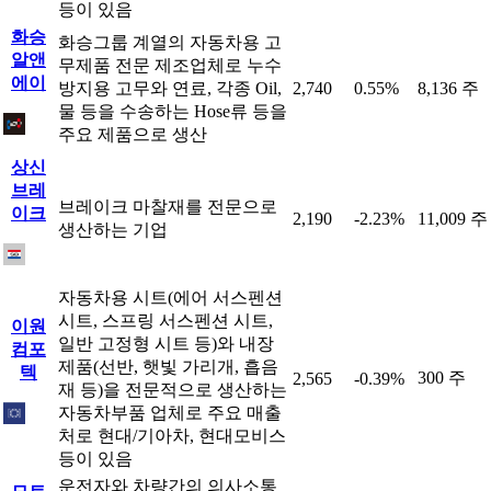
등이 있음
화승
화승그룹 계열의 자동차용 고
알앤
무제품 전문 제조업체로 누수
에이
방지용 고무와 연료, 각종 Oil,
2,740
0.55%
8,136 주
물 등을 수송하는 Hose류 등을
주요 제품으로 생산
상신
브레
브레이크 마찰재를 전문으로
이크
2,190
-2.23%
11,009 주
생산하는 기업
자동차용 시트(에어 서스펜션
시트, 스프링 서스펜션 시트,
이원
일반 고정형 시트 등)와 내장
컴포
제품(선반, 햇빛 가리개, 흡음
텍
300 주
2,565
-0.39%
재 등)을 전문적으로 생산하는
자동차부품 업체로 주요 매출
처로 현대/기아차, 현대모비스
등이 있음
운전자와 차량간의 의사소통