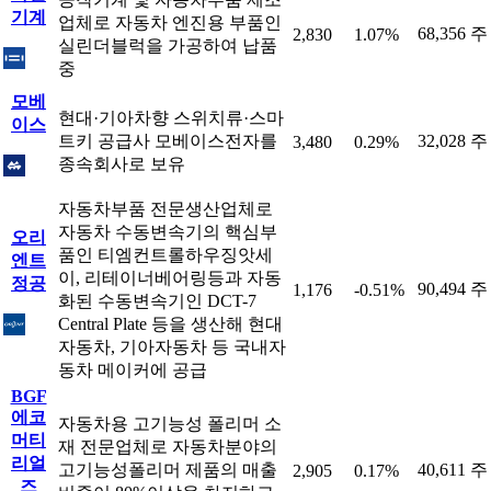
기계
업체로 자동차 엔진용 부품인
68,356 주
2,830
1.07%
실린더블럭을 가공하여 납품
중
모베
현대·기아차향 스위치류·스마
이스
트키 공급사 모베이스전자를
32,028 주
3,480
0.29%
종속회사로 보유
자동차부품 전문생산업체로
자동차 수동변속기의 핵심부
오리
품인 티엠컨트롤하우징앗세
엔트
이, 리테이너베어링등과 자동
정공
90,494 주
1,176
-0.51%
화된 수동변속기인 DCT-7
Central Plate 등을 생산해 현대
자동차, 기아자동차 등 국내자
동차 메이커에 공급
BGF
에코
자동차용 고기능성 폴리머 소
머티
재 전문업체로 자동차분야의
리얼
고기능성폴리머 제품의 매출
40,611 주
2,905
0.17%
즈