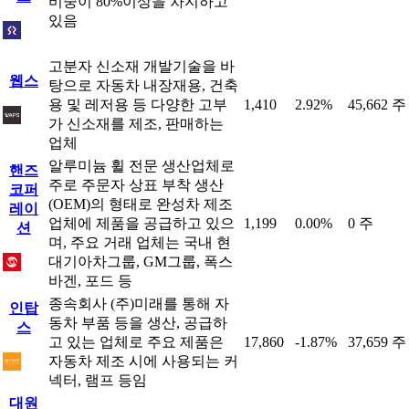
비중이 80%이상을 차지하고
있음
고분자 신소재 개발기술을 바
웹스
탕으로 자동차 내장재용, 건축
용 및 레저용 등 다양한 고부
1,410
2.92%
45,662 주
가 신소재를 제조, 판매하는
업체
알루미늄 휠 전문 생산업체로
핸즈
주로 주문자 상표 부착 생산
코퍼
(OEM)의 형태로 완성차 제조
레이
업체에 제품을 공급하고 있으
1,199
0.00%
0 주
션
며, 주요 거래 업체는 국내 현
대기아차그룹, GM그룹, 폭스
바겐, 포드 등
종속회사 (주)미래를 통해 자
인탑
동차 부품 등을 생산, 공급하
스
고 있는 업체로 주요 제품은
17,860
-1.87%
37,659 주
자동차 제조 시에 사용되는 커
넥터, 램프 등임
대원