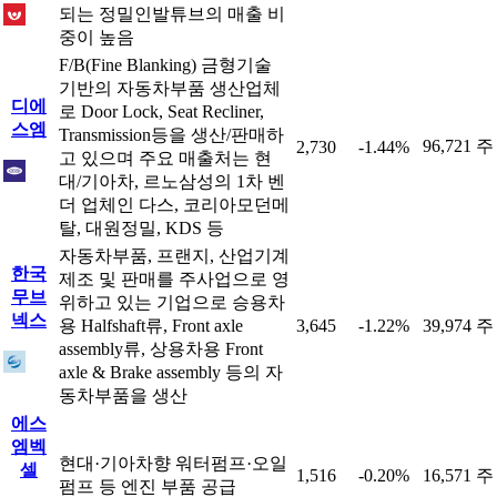
되는 정밀인발튜브의 매출 비
중이 높음
F/B(Fine Blanking) 금형기술
기반의 자동차부품 생산업체
디에
로 Door Lock, Seat Recliner,
스엠
Transmission등을 생산/판매하
96,721 주
2,730
-1.44%
고 있으며 주요 매출처는 현
대/기아차, 르노삼성의 1차 벤
더 업체인 다스, 코리아모던메
탈, 대원정밀, KDS 등
자동차부품, 프랜지, 산업기계
한국
제조 및 판매를 주사업으로 영
무브
위하고 있는 기업으로 승용차
넥스
용 Halfshaft류, Front axle
3,645
-1.22%
39,974 주
assembly류, 상용차용 Front
axle & Brake assembly 등의 자
동차부품을 생산
에스
엠벡
현대·기아차향 워터펌프·오일
셀
1,516
-0.20%
16,571 주
펌프 등 엔진 부품 공급