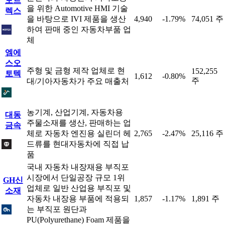
모트
을 위한 Automotive HMI 기술
렉스
을 바탕으로 IVI 제품을 생산
4,940
-1.79%
74,051 주
하여 판매 중인 자동차부품 업
체
엠에
스오
주형 및 금형 제작 업체로 현
152,255
토텍
1,612
-0.80%
주
대/기아자동차가 주요 매출처
농기계, 산업기계, 자동차용
대동
주물소재를 생산, 판매하는 업
금속
체로 자동차 엔진용 실린더 헤
2,765
-2.47%
25,116 주
드류를 현대자동차에 직접 납
품
국내 자동차 내장재용 부직포
시장에서 단일공장 규모 1위
GH신
업체로 일반 산업용 부직포 및
소재
자동차 내장용 부품에 적용되
1,857
-1.17%
1,891 주
는 부직포 원단과
PU(Polyurethane) Foam 제품을