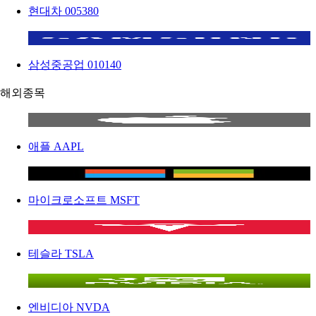
현대차
005380
삼성중공업
010140
해외종목
애플
AAPL
마이크로소프트
MSFT
테슬라
TSLA
엔비디아
NVDA