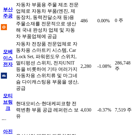
자동차 부품용 주물 제조 전문
부산
업체로 자동차 부품(엔진, 제
주공
동장치, 동력전달소재 등)용
0 주
486
0.00%
주물소재를 전문적으로 생산
해 국내 완성차 업체 및 자동
차 부품업체에 공급
자동차 전장품 전문업체로 자
동차용 스마트키 시스템, Car
모베
Lock Set, 파워윈도우 스위치,
이스
멀티펑션 스위치, 전자UNIT
286,748
전자
2,280
-1.08%
주
등을 비롯하여 기타 여러가지
자동차용 스위치류 및 마그네
슘 다이캐스팅용 부품을 생산,
공급
모티
브링
현대모비스·현대케피코향 전
크
력변환 부품 공급 레퍼런스 보
4,030
-0.37%
7,519 주
유
아진