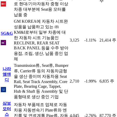
주
로 현대/기아자동차 중형 이상
차종 대부분에 Seat용 모터를
납품 중
GM KOREA에 자동차 시트완
성품을 납품하고 있는 ㈜
KM&I로부터 일부 차종에 대
SG&G
한 자동차 시트 기능품인
3,125
-1.11%
21,414 주
RECLINER, REAR SEAT
BACK PANEL 등을 수주 받아
용접, 조립, 생산, 납품 중인 업
체
Transmission류, Seat류, Bumper
나라
류, Carrier류 등의 자동차금형
엠앤
을 생산 중이며 자동차용 Seat
디
2,710
-1.99%
6,835 주
Rail, Seat Track Assembly, Core
Plate, Bearing Cage, Tappet,
Hub & Shaft 등 Assembly 및 단
품형태로 생산 중인 기업
삼보
자동차 부품제조 업체로 자동
모터
차용 자동변속기 Plate류와 엔
스
진룸 및 연료계통 Pipe류, 자동
4,045
-2.76%
87,770 주