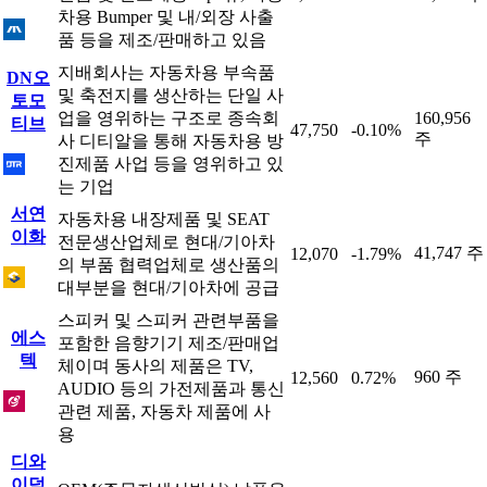
차용 Bumper 및 내/외장 사출
품 등을 제조/판매하고 있음
지배회사는 자동차용 부속품
DN오
및 축전지를 생산하는 단일 사
토모
업을 영위하는 구조로 종속회
160,956
티브
47,750
-0.10%
주
사 디티알을 통해 자동차용 방
진제품 사업 등을 영위하고 있
는 기업
서연
자동차용 내장제품 및 SEAT
이화
전문생산업체로 현대/기아차
41,747 주
12,070
-1.79%
의 부품 협력업체로 생산품의
대부분을 현대/기아차에 공급
스피커 및 스피커 관련부품을
에스
포함한 음향기기 제조/판매업
텍
체이며 동사의 제품은 TV,
960 주
12,560
0.72%
AUDIO 등의 가전제품과 통신
관련 제품, 자동차 제품에 사
용
디와
이덕