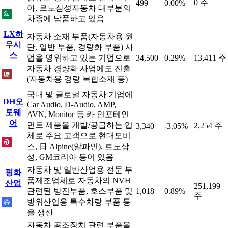
0 주
499
0.00%
아, 르노삼성자동차 대부분의
차종에 납품하고 있음
LX하
자동차 소재 부품(자동차용 원
우시
단, 일반 부품, 경량화 부품) 사
스
업을 영위하고 있는 기업으로
34,500
0.29%
13,411 주
자동차 경량화 사업에도 진출
(자동차용 경량 복합소재 등)
국내 및 글로벌 자동차 기업에
DH오
Car Audio, D-Audio, AMP,
토웨
AVN, Monitor 등 카 인포테인
어
먼트 제품을 개발/공급하는 업
2,254 주
3,340
-3.05%
체로 주요 고객으로 현대모비
스, 日 Alpine(알파인), 르노삼
성, GM코리아 등이 있음
자동차 및 일반산업용 전문 부
평화
품제조업체로 자동차의 NVH
산업
251,199
관련된 방진부품, 호스부품 및
1,018
0.89%
주
방위산업용 특수차량 부품 등
을 생산
자동차 공조장치 관련 부품을