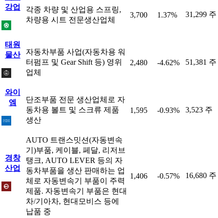
강업
각종 차량 및 산업용 스프링,
31,299 주
3,700
1.37%
차량용 시트 전문생산업체
태원
자동차부품 사업(자동차용 워
물산
터펌프 및 Gear Shift 등) 영위
51,381 주
2,480
-4.62%
업체
와이
단조부품 전문 생산업체로 자
엠
동차용 볼트 및 스크류 제품
3,523 주
1,595
-0.93%
생산
AUTO 트랜스밋션(자동변속
기)부품, 케이블, 페달, 리저브
경창
탱크, AUTO LEVER 등의 자
산업
동차부품을 생산 판매하는 업
16,680 주
1,406
-0.57%
체로 자동변속기 부품이 주력
제품. 자동변속기 부품은 현대
차/기아차, 현대모비스 등에
납품 중