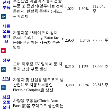
우신산업 계열의 자동차전장
전자
부품 및 콘덴서(알루미늄 전해
112,643
부품
1,022
1.39%
주
콘덴서, 탄탈륨 콘덴서) 제조,
판매업체
새론
오토
자동차용 브레이크 마찰재
모티
(Brake Pad, Lining, Rotor facing
26,568 주
2,950
-1.34%
브
등)를 생산하는 자동차 부품
업체
성우
모터 하우징·EV 릴레이 등 자
8,210
1.11%
18,660 주
동차 전장 부품 생산
SJM
자동차 및 산업용 벨로우즈 생
산업체로 자동차부품인
23,615 주
3,440
1.03%
Flexible Coupling을 생산
서진
차량용 구동품(Clutch, Auto
오토
Parts 등)을 주력으로 생산하는
모티