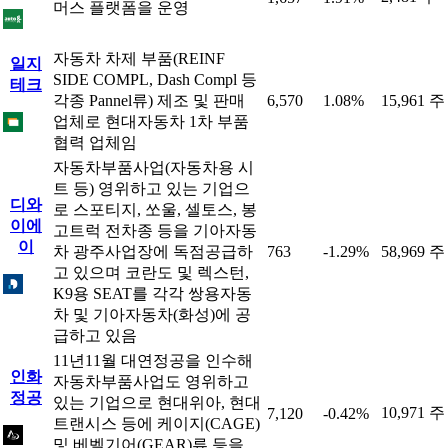
머스 플랫폼을 운영
자동차 차제 부품(REINF
일지
SIDE COMPL, Dash Compl 등
테크
각종 Pannel류) 제조 및 판매
6,570
1.08%
15,961 주
업체로 현대자동차 1차 부품
협력 업체임
자동차부품사업(자동차용 시
트 등) 영위하고 있는 기업으
디와
로 스포티지, 쏘울, 셀토스, 봉
이에
고트럭 전차종 등을 기아자동
이
차 광주사업장에 독점공급하
763
-1.29%
58,969 주
고 있으며 코란도 및 렉스턴,
K9용 SEAT를 각각 쌍용자동
차 및 기아자동차(화성)에 공
급하고 있음
11년11월 대연정공을 인수해
인화
자동차부품사업도 영위하고
정공
있는 기업으로 현대위아, 현대
10,971 주
7,120
-0.42%
트랜시스 등에 케이지(CAGE)
및 베벨기어(GEAR)류 등을