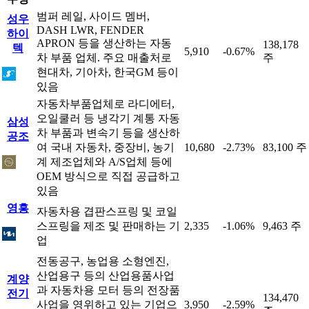
범퍼 레일, 사이드 멤버,
성우
DASH LWR, FENDER
하이
APRON 등을 생산하는 자동
138,178
텍
5,910
-0.67%
차 부품 업체. 주요 매출처로
주
현대차, 기아차, 한국GM 등이
있음
자동차부품업체로 라디에터,
오일쿨러 등 냉각기 계통 자동
삼성
차 부품과 변속기 등을 생산하
공조
여 국내 자동차, 중장비, 농기
10,680
-2.73%
83,100 주
계 제조업체와 A/S업체 등에
OEM 방식으로 직접 공급하고
있음
영흥
자동차용 겹판스프링 및 코일
스프링을 제조 및 판매하는 기
2,335
-1.06%
9,463 주
업
전동공구, 농업용 소형엔진,
산업용구 등의 산업용품사업
계양
과 자동차용 모터 등의 전장품
전기
134,470
사업을 영위하고 있는 기업으
3,950
-2.59%