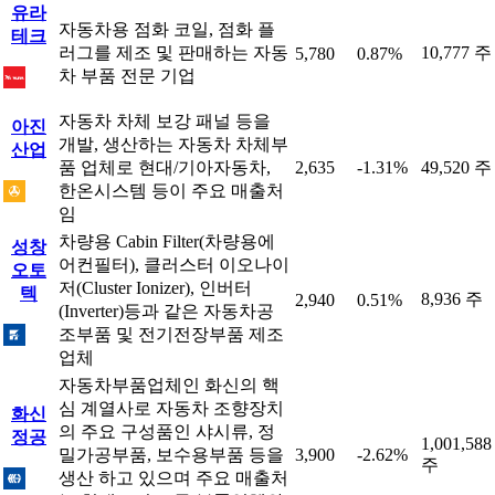
유라
자동차용 점화 코일, 점화 플
테크
러그를 제조 및 판매하는 자동
10,777 주
5,780
0.87%
차 부품 전문 기업
자동차 차체 보강 패널 등을
아진
개발, 생산하는 자동차 차체부
산업
품 업체로 현대/기아자동차,
2,635
-1.31%
49,520 주
한온시스템 등이 주요 매출처
임
차량용 Cabin Filter(차량용에
성창
어컨필터), 클러스터 이오나이
오토
저(Cluster Ionizer), 인버터
텍
8,936 주
2,940
0.51%
(Inverter)등과 같은 자동차공
조부품 및 전기전장부품 제조
업체
자동차부품업체인 화신의 핵
심 계열사로 자동차 조향장치
화신
의 주요 구성품인 샤시류, 정
정공
1,001,588
밀가공부품, 보수용부품 등을
3,900
-2.62%
주
생산 하고 있으며 주요 매출처