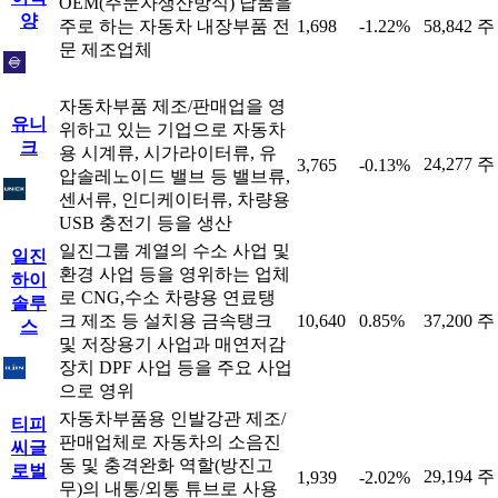
OEM(주문자생산방식) 납품을
양
주로 하는 자동차 내장부품 전
1,698
-1.22%
58,842 주
문 제조업체
자동차부품 제조/판매업을 영
유니
위하고 있는 기업으로 자동차
크
용 시계류, 시가라이터류, 유
24,277 주
3,765
-0.13%
압솔레노이드 밸브 등 밸브류,
센서류, 인디케이터류, 차량용
USB 충전기 등을 생산
일진그룹 계열의 수소 사업 및
일진
환경 사업 등을 영위하는 업체
하이
로 CNG,수소 차량용 연료탱
솔루
크 제조 등 설치용 금속탱크
10,640
0.85%
37,200 주
스
및 저장용기 사업과 매연저감
장치 DPF 사업 등을 주요 사업
으로 영위
자동차부품용 인발강관 제조/
티피
판매업체로 자동차의 소음진
씨글
동 및 충격완화 역할(방진고
로벌
29,194 주
1,939
-2.02%
무)의 내통/외통 튜브로 사용