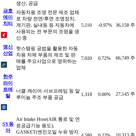
생산, 공급
금호
자동차용 조명 전문 제조 업체
에이
로 차량 전면/후면 조명장치,
치티
계기판, 실내등 등 자동차에
5,110
-0.97%
36,158 주
사용되는 전 부문의 조명을 생
산 중
명신
핫스탬핑 공법을 활용한 자동
산업
차용 차체 부품의 제조 및 판
66,749 주
7,020
0.72%
매를 주요사업으로 영위하는
업체
한주
라이
트메
너클·캐리어·서브프레임 등 알
27,145 주
1,318
0.00%
탈
루미늄 주조 부품 공급
Air Intake Hose(AIR 통로 및 연
SY동
료공급기능 용도),
아
GASKET(엔진오일 누유 방지
10,313 주
4,580
0.22%