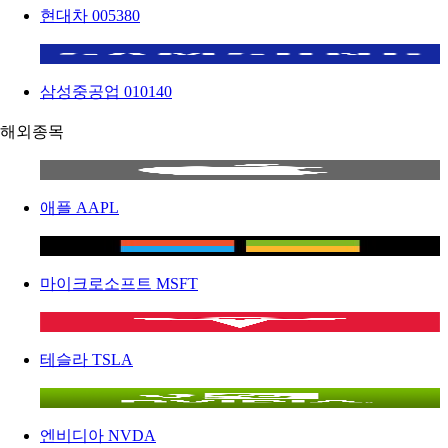
현대차
005380
삼성중공업
010140
해외종목
애플
AAPL
마이크로소프트
MSFT
테슬라
TSLA
엔비디아
NVDA