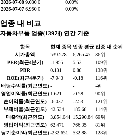
2026-07-08
9,030
0
0.00%
2026-07-07
6,950
0
0.00%
업종 내 비교
자동차부품 업종(139개) 연간 기준
항목
현재 종목
업종 평균
업종 내 순위
시가총액
539.578
6,265.45
86위
PER(최근4분기)
-1.955
5.53
109위
PBR
0.131
0.88
138위
ROE(최근4분기)
-7.943
-0.18
116위
배당수익률(최근연도)
-
-
-위
영업이익률(최근연도)
1.621
-0.58
90위
순이익률(최근연도)
-6.037
-2.53
121위
부채비율(최근연도)
42.534
185.68
114위
매출액(최근연도)
3,854.044
15,290.84
69위
영업이익(최근연도)
62.471
766.35
81위
당기순이익(최근연도)
-232.651
532.88
128위