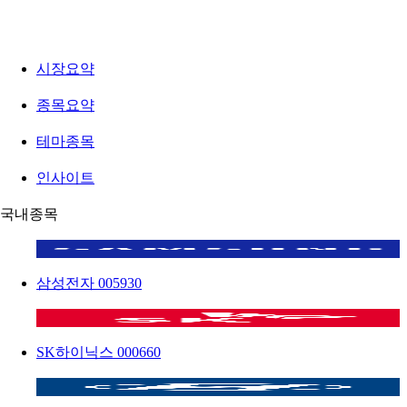
시장요약
종목요약
테마종목
인사이트
국내종목
삼성전자
005930
SK하이닉스
000660