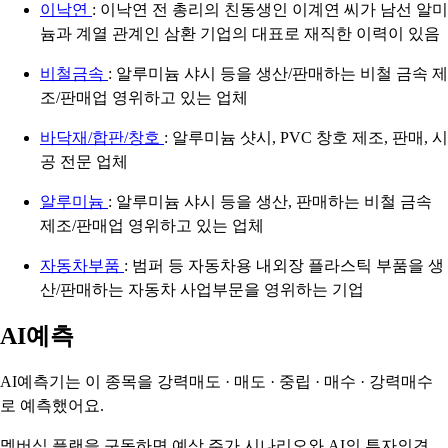
이낙연
: 이낙연 전 총리의 친동생인 이계연 씨가 남선 알미
늄과 계열 관계인 삼환 기업의 대표로 재직한 이력이 있음
비철금속
: 알루미늄 샤시 등을 생산/판매하는 비철 금속 제
조/판매업 영위하고 있는 업체
바닥재/합판/창호
: 알루미늄 샷시, PVC 창호 제조, 판매, 시
공 전문 업체
알루미늄
: 알루미늄 샤시 등을 생산, 판매하는 비철 금속
제조/판매업 영위하고 있는 업체
자동차부품
: 범퍼 등 자동차용 내외장 플라스틱 부품을 생
산/판매하는 자동차 사업부문을 영위하는 기업
AI예측
AI예측기는 이 종목을
강력매도 · 매도 · 중립 · 매수 · 강력매수
로 예측했어요.
멤버십 플랜을 구독하면 예상 주가 시나리오와 AI의 투자의견,