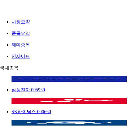
시장요약
종목요약
테마종목
인사이트
국내종목
삼성전자
005930
SK하이닉스
000660