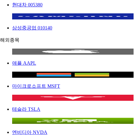
현대차
005380
삼성중공업
010140
해외종목
애플
AAPL
마이크로소프트
MSFT
테슬라
TSLA
엔비디아
NVDA