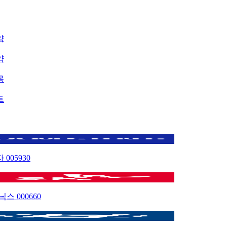
약
약
목
트
자
005930
이닉스
000660