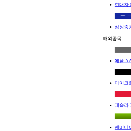
현대차
삼성중
해외종목
애플
A
마이크
테슬라
엔비디