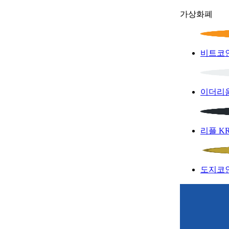
가상화폐
비트코
이더리
리플
K
도지코