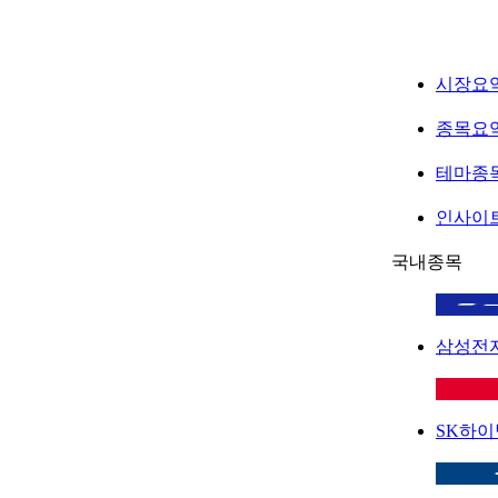
시장요
종목요
테마종
인사이
국내종목
삼성전
SK하