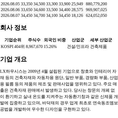
2026.08.05
33,350
34,500
33,300
33,900
25,949
880,779,200
2026.08.06
33,650
34,600
33,500
34,400
28,575
969,907,025
2026.08.07
34,450
34,700
34,100
34,450
18,126
624,052,050
회사 정보
기업순위
주식수
외국인 비중
산업군
세부 산업군
KOSPI 404위
8,967,670
15.26%
건설/인프라
건축제품
기업 개요
LX하우시스는 2009년 4월 설립된 기업으로 창호와 인테리어 자
재 등의 건축자재와 자동차용 원단, 일반 부품, 경량화 부품, 산업
용 필름 등의 제품의 제조 및 판매사업을 영위하고 있다. 주요 매
출은 건축자재 판매에서 발생하고 있다. 당사는 창문의 개폐 없
이 환기하고 실내 온도를 지켜주는 자동환기창과 같은 신제품 개
발에 집중하고 있으며, 바닥재의 경우 업계 최초로 연속동조엠보
공법을 개발하여 우수한 디자인을 구현하고 있다.