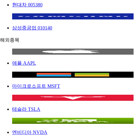
현대차
005380
삼성중공업
010140
해외종목
애플
AAPL
마이크로소프트
MSFT
테슬라
TSLA
엔비디아
NVDA