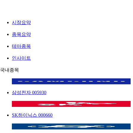
시장요약
종목요약
테마종목
인사이트
국내종목
삼성전자
005930
SK하이닉스
000660