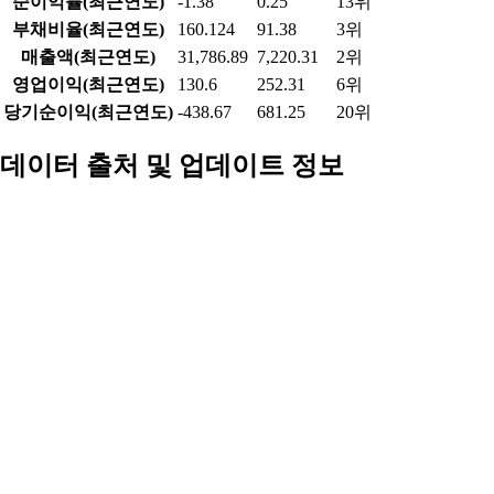
업종 내 비교
건축제품 업종(21개) 연간 기준
항목
현재 종목
업종 평균
업종 내 순위
시가총액
3,084.878
2,716.41
3위
PER(최근4분기)
-31.321
-8.51
20위
PBR
0.393
0.48
13위
ROE(최근4분기)
-5.148
0.12
16위
배당수익률(최근연도)
2.907
3.85
8위
영업이익률(최근연도)
0.411
-0.09
13위
순이익률(최근연도)
-1.38
0.25
13위
부채비율(최근연도)
160.124
91.38
3위
매출액(최근연도)
31,786.89
7,220.31
2위
영업이익(최근연도)
130.6
252.31
6위
당기순이익(최근연도)
-438.67
681.25
20위
데이터 출처 및 업데이트 정보