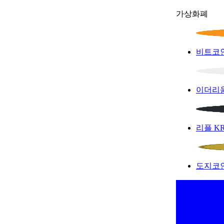
가상화폐
비트코
이더리
리플
K
도지코