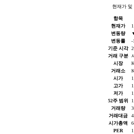
현재가 및
항목
현재가
1
변동량
변동률
-
기준 시각
2
거래 구분
시장
거래소
시가
1
고가
1
저가
1
52주 범위
1
거래량
3
거래대금
4
시가총액
PER
1