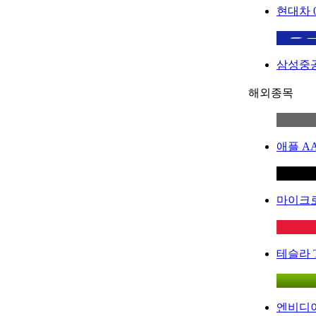
현대차
삼성중
해외종목
애플
A
마이크
테슬라
엔비디