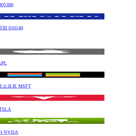
005380
공업
010140
APL
로소프트
MSFT
TSLA
아
NVDA