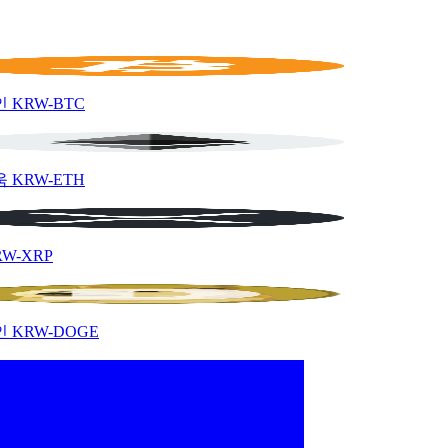
인
KRW-BTC
움
KRW-ETH
RW-XRP
인
KRW-DOGE