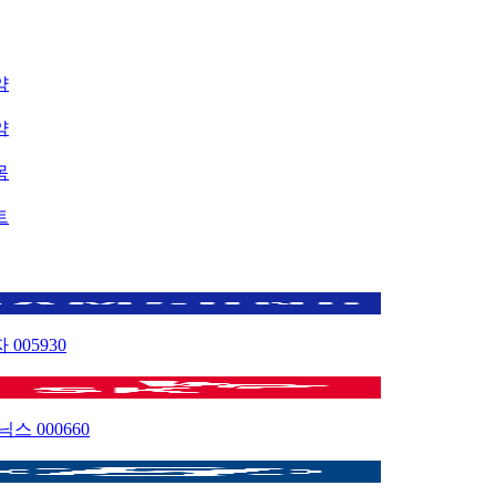
약
약
목
트
자
005930
이닉스
000660