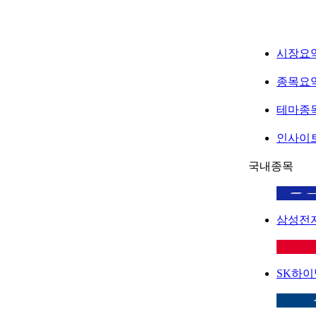
시장요
종목요
테마종
인사이
국내종목
삼성전
SK하