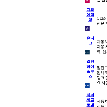
디와
이덕
OEM
양
전문 
유니
자동차
크
차용 
류, 
일진
하이
일진그
솔루
업체로
스
탱크 
요 사
티피
씨글
자동차
로벌
진동 