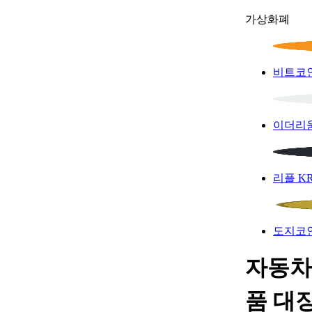
가상화폐
비트코
이더리
리플
K
도지코
자동차
품 대장