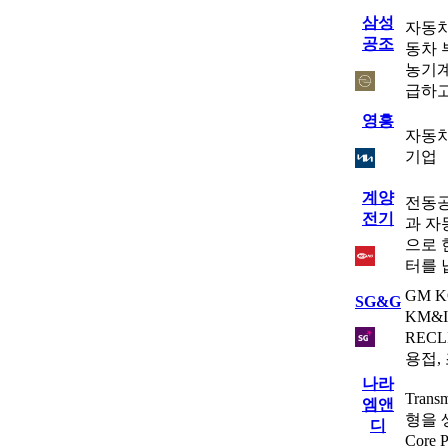
삼성
자동차
공조
동차 
농기계
급하고
영흥
자동차
기업
계양
전동공
전기
과 자
으로 
터를 
GM 
SG&G
KM&
RECL
용접,
나라
Trans
엠앤
형을 생산
디
Core P