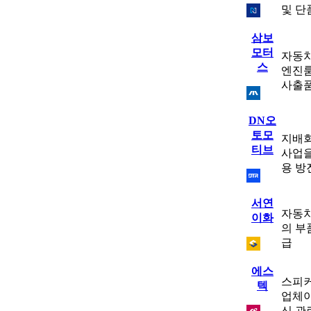
및 단
삼보
모터
자동차
스
엔진룸 
사출품
DN오
토모
지배회
티브
사업을
용 방
서연
자동차
이화
의 부
급
에스
스피커
텍
업체이
신 관