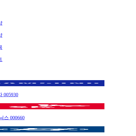
약
약
목
트
자
005930
이닉스
000660