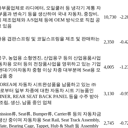
부품업체로 라디에터, 오일쿨러 등 냉각기 계통 자
부품과 변속기 등을 생산하여 국내 자동차, 중장비,
10,730
-2.
 제조업체와 A/S업체 등에 OEM 방식으로 직접 공
 있음
용 겹판스프링 및 코일스프링을 제조 및 판매하는
2,350
-0.
구, 농업용 소형엔진, 산업용구 등의 산업용품사업
동차용 모터 등의 전장품사업을 영위하고 있는 기업
4,005
-1.
현대/기아자동차 중형 이상 차종 대부분에 Seat용 모
납품 중
KOREA에 자동차 시트완성품을 납품하고 있는 ㈜
I로부터 일부 차종에 대한 자동차 시트 기능품인
3,130
-0.
INER, REAR SEAT BACK PANEL 등을 수주 받아
 조립, 생산, 납품 중인 업체
mission류, Seat류, Bumper류, Carrier류 등의 자동차금
 중이며 자동차용 Seat Rail, Seat Track Assembly,
2,745
-0.
late, Bearing Cage, Tappet, Hub & Shaft 등 Assembly