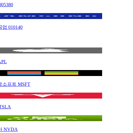
005380
공업
010140
APL
로소프트
MSFT
TSLA
아
NVDA