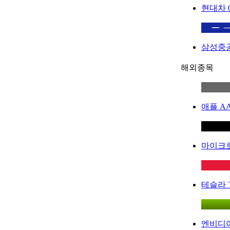
현대차
삼성중
해외종목
애플
A
마이크
테슬라
엔비디