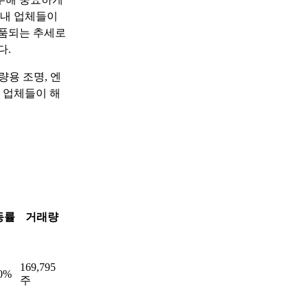
국내 업체들이
납품되는 추세로
다.
용 조명, 엔
 업체들이 해
동률
거래량
169,795
50%
주