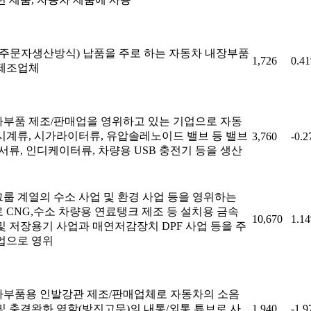
(주문자생산방식) 납품을 주로 하는 자동차 내장부품
1,726
0.4
제조업체
부품 제조/판매업을 영위하고 있는 기업으로 자동
시계류, 시가라이터류, 유압솔레노이드 밸브 등 밸브
3,760
-0.
센서류, 인디케이터류, 차량용 USB 충전기 등을 생산
룹 계열의 수소 사업 및 환경 사업 등을 영위하는
 CNG,수소 차량용 연료탱크 제조 등 설치용 금속
10,670
1.1
및 저장용기 사업과 매연저감장치 DPF 사업 등을 주
업으로 영위
부품용 인발강관 제조/판매업체로 자동차의 소음
및 충격완화 역할(방진고무)의 내통/외통 튜브로 사
1,940
-1.