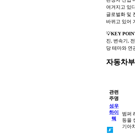
여겨지고 있다
글로벌화 및 
바뀌고 있어 
💡
KEY POIN
진, 변속기,
당 테마와 연
자동차부
관련
주명
성우
하이
범퍼 레
텍
등을 
기아차