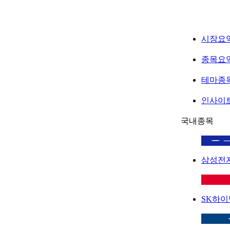
시장요
종목요
테마종
인사이
국내종목
삼성전
SK하