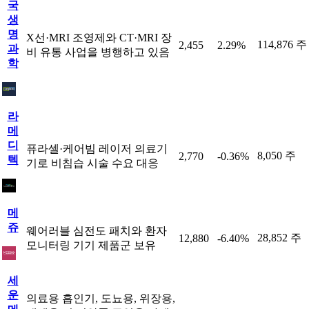
국
생
명
X선·MRI 조영제와 CT·MRI 장
114,876 주
2,455
2.29%
과
비 유통 사업을 병행하고 있음
학
라
메
디
퓨라셀·케어빔 레이저 의료기
8,050 주
2,770
-0.36%
텍
기로 비침습 시술 수요 대응
메
쥬
웨어러블 심전도 패치와 환자
28,852 주
12,880
-6.40%
모니터링 기기 제품군 보유
세
운
의료용 흡인기, 도뇨용, 위장용,