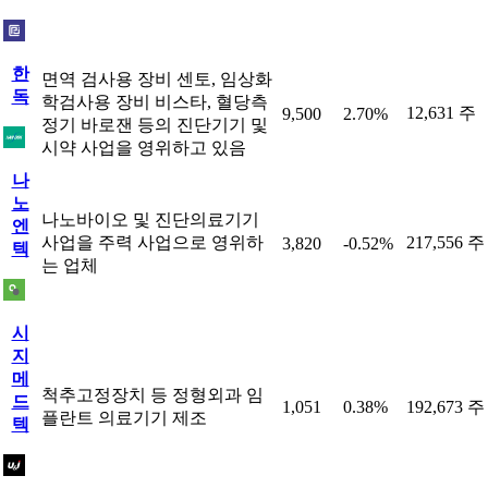
한
면역 검사용 장비 센토, 임상화
독
학검사용 장비 비스타, 혈당측
12,631 주
9,500
2.70%
정기 바로잰 등의 진단기기 및
시약 사업을 영위하고 있음
나
노
나노바이오 및 진단의료기기
엔
사업을 주력 사업으로 영위하
217,556 주
3,820
-0.52%
텍
는 업체
시
지
메
척추고정장치 등 정형외과 임
드
1,051
0.38%
192,673 주
플란트 의료기기 제조
텍