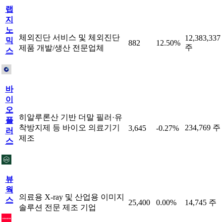
랩
지
노
체외진단 서비스 및 체외진단
12,383,337
믹
882
12.50%
주
제품 개발/생산 전문업체
스
바
이
오
히알루론산 기반 더말 필러·유
플
착방지제 등 바이오 의료기기
234,769 주
3,645
-0.27%
러
제조
스
뷰
웍
의료용 X-ray 및 산업용 이미지
스
25,400
0.00%
14,745 주
솔루션 전문 제조 기업