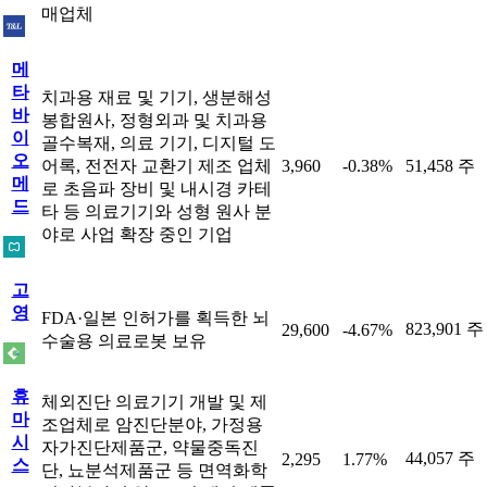
매업체
메
타
치과용 재료 및 기기, 생분해성
바
봉합원사, 정형외과 및 치과용
이
골수복재, 의료 기기, 디지털 도
오
어록, 전전자 교환기 제조 업체
3,960
-0.38%
51,458 주
메
로 초음파 장비 및 내시경 카테
드
타 등 의료기기와 성형 원사 분
야로 사업 확장 중인 기업
고
영
FDA·일본 인허가를 획득한 뇌
823,901 주
29,600
-4.67%
수술용 의료로봇 보유
휴
체외진단 의료기기 개발 및 제
마
조업체로 암진단분야, 가정용
시
자가진단제품군, 약물중독진
44,057 주
2,295
1.77%
스
단, 뇨분석제품군 등 면역화학