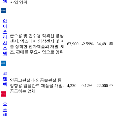
텍
사업 영위
아
이
쓰
군수용 및 민수용 적외선 영상
리
센서, 엑스레이 영상센서 및 이
시
63,900
-2.59%
34,481 주
를 장착한 전자제품의 개발, 제
스
조, 판매를 주요사업으로 영위
템
코
렌
인공고관절과 인공슬관절 등
텍
정형용 임플란트 제품을 개발,
4,230
0.12%
22,066 주
공급하는 업체
오
스
테