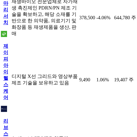
재생바이오 전문업체로 자가재
마
생 촉진제인 PDRN/PN 제조 기
리
술을 확보하고, 해당 소재를 기
서
378,500
-4.06%
644,780 주
반으로 한 의약품, 의료기기 및
치
화장품 등 재생제품을 생산, 판
매
제
이
피
아
이
디지털 X선 그리드와 영상부품
헬
9,490
1.06%
19,407 주
제조 기술을 보유하고 있음
스
케
어
리
브
스