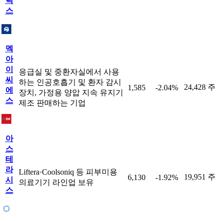
틱
스
멕
아
이
응급실 및 중환자실에서 사용
씨
하는 인공호흡기 및 환자 감시
24,428 주
1,585
-2.04%
에
장치, 가정용 양압 지속 유지기
스
제조 판매하는 기업
아
스
테
라
Liftera·Coolsoniq 등 피부미용
19,951 주
6,130
-1.92%
시
의료기기 라인업 보유
스