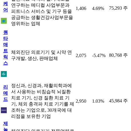
케
연구하는 메디컬 사업부문과
75,293 주
1,406
4.69%
어
피트니스 서비스 및 기구 등을
공급하는 생활건강사업부문을
영위하는 업체
퀀
타
매
트
체외진단 의료기기 및 시약 연
80,768 주
2,075
-5.47%
릭
구개발, 생산, 판매업체
스
정신과, 신경과, 재활의학과에
리
서 사용하는 비침습적 뇌질환
메
치료 기기, 신경 질환 치료 기
드
45,984 주
2,950
1.03%
기, 체외 충격파 치료 기기를 제
조하는 기업으로, 30개국에 대
리점을 보유한 기업
제
놀