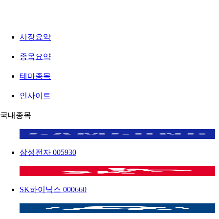
시장요약
종목요약
테마종목
인사이트
국내종목
삼성전자
005930
SK하이닉스
000660