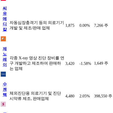
씨
유
메
자동심장충격기 등의 의료기기
디
1,875
0.00%
7,266 주
개발 및 제조/판매 업체
칼
제
노
각종 X-ray 영상 진단 장비를 연
레
구 개발하고 제조하여 판매하
1,649 주
3,420
-1.58%
이
는 업체
수
젠
체외진단용 의료기기 및 진단
텍
4,480
2.05%
398,550 주
시약류 제조, 판매업체