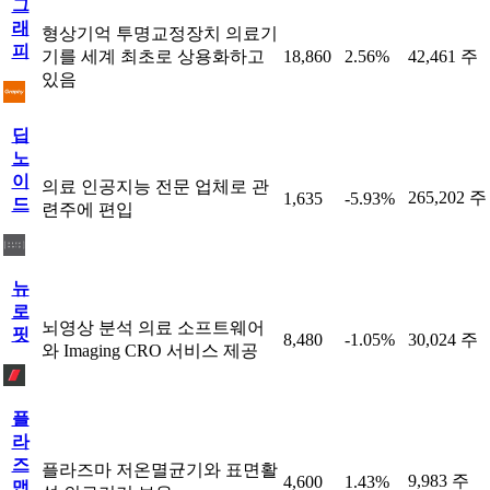
그
래
형상기억 투명교정장치 의료기
피
기를 세계 최초로 상용화하고
18,860
2.56%
42,461 주
있음
딥
노
이
의료 인공지능 전문 업체로 관
265,202 주
1,635
-5.93%
드
련주에 편입
뉴
로
뇌영상 분석 의료 소프트웨어
핏
8,480
-1.05%
30,024 주
와 Imaging CRO 서비스 제공
플
라
즈
플라즈마 저온멸균기와 표면활
9,983 주
4,600
1.43%
맵