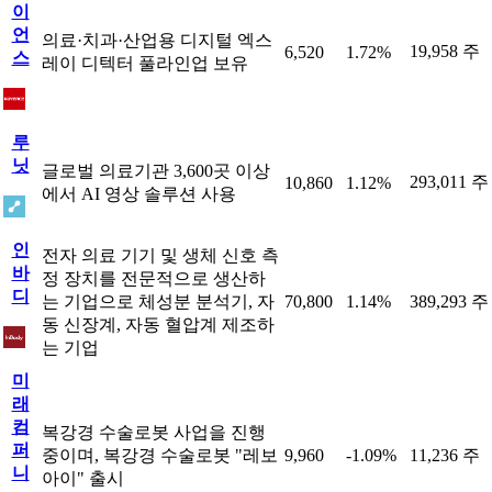
이
언
의료·치과·산업용 디지털 엑스
19,958 주
6,520
1.72%
스
레이 디텍터 풀라인업 보유
루
닛
글로벌 의료기관 3,600곳 이상
293,011 주
10,860
1.12%
에서 AI 영상 솔루션 사용
인
전자 의료 기기 및 생체 신호 측
바
정 장치를 전문적으로 생산하
디
는 기업으로 체성분 분석기, 자
70,800
1.14%
389,293 주
동 신장계, 자동 혈압계 제조하
는 기업
미
래
컴
복강경 수술로봇 사업을 진행
퍼
중이며, 복강경 수술로봇 "레보
9,960
-1.09%
11,236 주
니
아이" 출시