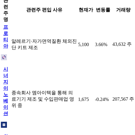
관
련
관련주 편입 사유
현재가
변동률
거래량
주
명
프
로
티
알레르기·자가면역질환 체외진
43,632 주
5,100
3.66%
아
단 키트 제조
시
너
지
이
종속회사 엠아이텍을 통해 의
노
료기기 제조 및 수입판매업 영
207,567 주
1,675
-0.24%
베
위 중
이
션