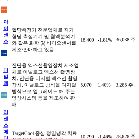
아
이
혈당측정기 전문업체로 자가
센
혈당 측정기기 및 혈액분석기
36,038 주
18,400
-1.81%
스
와 같은 화학 및 바이오센서를
제조/판매하고 있음
진단용 엑스선촬영장치 제조업
디
체로 아날로그 엑스선 촬영장
알
치, 진단용 디지털 엑스선 촬영
젬
장치, 아날로그 방식을 디지털
5,070
1.40%
3,285 주
방식으로 업그레이드 해 주는
영상시스템 등을 제조하여 판
매
리
센
스
메
TargetCool 중심 정밀냉각 치료
78,828 주
10,790
-1.46%
디