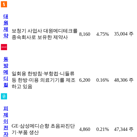
대
원
제
보청기 사업사 대원메디테크를
35,004 주
8,160
4.75%
약
종속회사로 보유한 제약사
동
방
메
일회용 한방침·부항컵·니들류
디
등 한방·미용 의료기기를 제조
6,200
0.16%
48,306 주
컬
하고 있음
피
제
이
GE·삼성메디슨향 초음파진단
전
4,860
0.21%
47,344 주
기·부품 생산
자