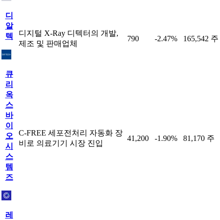
디
알
디지털 X-Ray 디텍터의 개발,
텍
790
-2.47%
165,542 주
제조 및 판매업체
큐
리
옥
스
바
이
C-FREE 세포전처리 자동화 장
오
41,200
-1.90%
81,170 주
비로 의료기기 시장 진입
시
스
템
즈
레