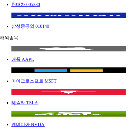
현대차
005380
삼성중공업
010140
해외종목
애플
AAPL
마이크로소프트
MSFT
테슬라
TSLA
엔비디아
NVDA