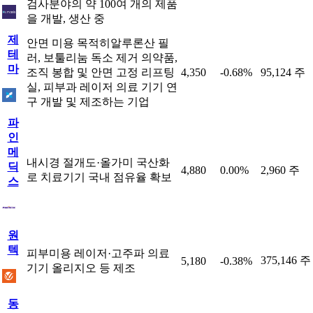
검사분야의 약 100여 개의 제품
을 개발, 생산 중
제
안면 미용 목적히알루론산 필
테
러, 보툴리눔 독소 제거 의약품,
마
조직 봉합 및 안면 고정 리프팅
4,350
-0.68%
95,124 주
실, 피부과 레이저 의료 기기 연
구 개발 및 제조하는 기업
파
인
메
내시경 절개도·올가미 국산화
딕
4,880
0.00%
2,960 주
로 치료기기 국내 점유율 확보
스
원
텍
피부미용 레이저·고주파 의료
375,146 주
5,180
-0.38%
기기 올리지오 등 제조
동