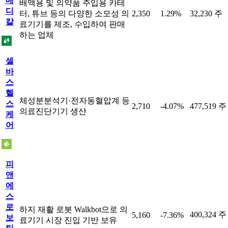
메
배액용 및 의약품 주입용 카테
디
터, 튜브 등의 다양한 소모성 의
2,350
1.29%
32,230 주
칼
료기기를 제조, 수입하여 판매
하는 업체
셀
바
스
헬
체성분분석기·전자동혈압계 등
스
2,710
-4.07%
477,519 주
의료진단기기 생산
케
어
피
앤
에
스
로
하지 재활 로봇 Walkbot으로 의
400,324 주
5,160
-7.36%
보
료기기 시장 진입 기반 보유