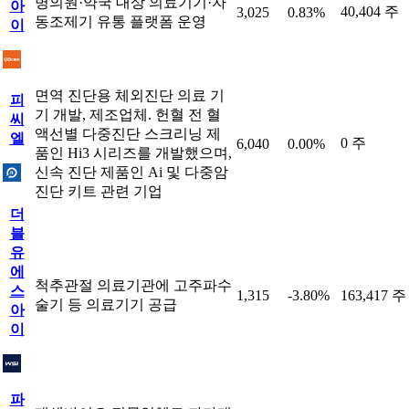
병의원·약국 대상 의료기기·자
아
40,404 주
3,025
0.83%
동조제기 유통 플랫폼 운영
이
면역 진단용 체외진단 의료 기
피
기 개발, 제조업체. 헌혈 전 혈
씨
액선별 다중진단 스크리닝 제
엘
0 주
6,040
0.00%
품인 Hi3 시리즈를 개발했으며,
신속 진단 제품인 Ai 및 다중암
진단 키트 관련 기업
더
블
유
에
척추관절 의료기관에 고주파수
스
1,315
-3.80%
163,417 주
술기 등 의료기기 공급
아
이
파