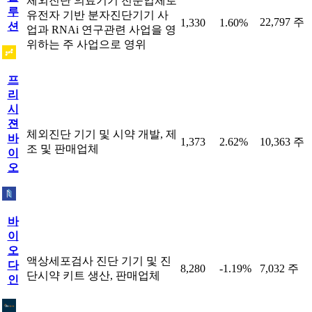
체외진단 의료기기 전문업체로
루
유전자 기반 분자진단기기 사
22,797 주
1,330
1.60%
션
업과 RNAi 연구관련 사업을 영
위하는 주 사업으로 영위
프
리
시
젼
체외진단 기기 및 시약 개발, 제
바
1,373
2.62%
10,363 주
조 및 판매업체
이
오
바
이
오
액상세포검사 진단 기기 및 진
다
8,280
-1.19%
7,032 주
단시약 키트 생산, 판매업체
인