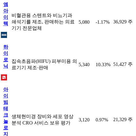
엠
아
비혈관용 스텐트와 비뇨기과
이
쇄석기를 제조, 판매하는 의료
36,929 주
5,080
-1.17%
텍
기기 전문업체
하
이
로
집속초음파(HIFU) 피부미용 의
51,427 주
5,340
10.33%
닉
료기기 제조·판매
아
이
빔
테
크
생체현미경 장비와 세포 영상
21,329 주
3,120
0.97%
놀
분석 CRO 서비스 보유 평가
로
지