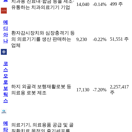
치과용 진료대·합금 등을 제조·
499 주
14,040
-0.14%
유통하는 치과의료기기 기업
메
디
환자감시장치와 심장충격기 등
아
의 의료기기를 생산 판매하는
51,551 주
9,230
-0.22%
나
업체
코
스
모
로
하지 외골격 보행재활로봇 등
2,257,417
보
17,130
-7.20%
주
의료용 로봇 제조
틱
스
메
의료기기, 의료용품 공급 및 골
타
질환치료 목적의 줄기세포를