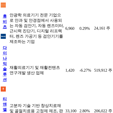
안광학 의료기기 전문 기업으
휴
로 안과 및 안경점에서 사용되
비
는 자동 검안기, 자동 렌즈미터,
츠
24,161 주
6,960
0.29%
근시력 진단기, 디지털 리프렉
터, 렌즈 가공기 등 검안기기를
제조하는 기업
다
이
나
믹
재활의료기기 및 재활컨텐츠
솔
1,420
-6.27%
519,912 주
연구개발 생산 업체
루
션
티
앤
고분자 기술 기반 창상치료재
엘
및 골절치료용 고정제 제조, 판
33,100
2.80%
206,022 주