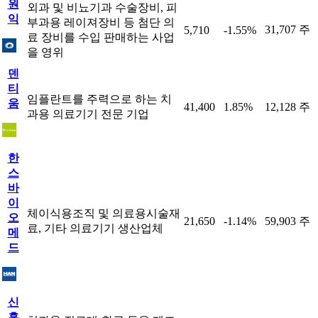
원
외과 및 비뇨기과 수술장비, 피
익
부과용 레이져장비 등 첨단 의
31,707 주
5,710
-1.55%
료 장비를 수입 판매하는 사업
을 영위
덴
티
임플란트를 주력으로 하는 치
움
41,400
1.85%
12,128 주
과용 의료기기 전문 기업
한
스
바
이
체이식용조직 및 의료용시술재
오
21,650
-1.14%
59,903 주
료, 기타 의료기기 생산업체
메
드
신
흥