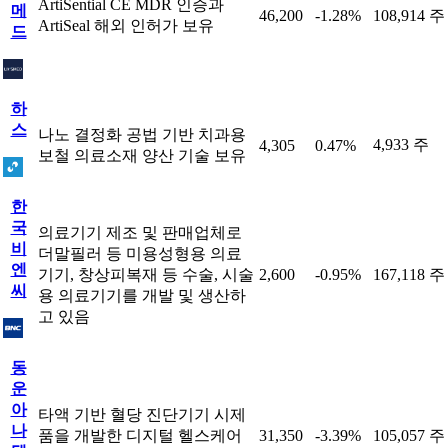
ArtiSential CE MDR 인증과
메
46,200
-1.28%
108,914 주
ArtiSeal 해외 인허가 보유
드
하
스
나노 결정화 공법 기반 치과용
4,933 주
4,305
0.47%
보철 의료소재 양산 기술 보유
한
국
의료기기 제조 및 판매업체로
비
더말필러 등 미용성형용 의료
엔
기기, 창상피복재 등 수술, 시술
2,600
-0.95%
167,118 주
씨
용 의료기기를 개발 및 생산하
고 있음
동
운
아
타액 기반 혈당 진단기기 시제
나
품을 개발한 디지털 헬스케어
31,350
-3.39%
105,057 주