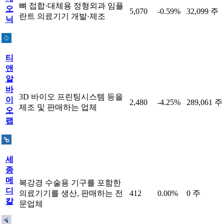
뼈 접합·대체용 정형외과 임플
오
5,070
-0.59%
32,099 주
란트 의료기기 개발·제조
닉
티
앤
알
바
3D 바이오 프린팅시스템 등을
이
2,480
-4.25%
289,061 주
제조 및 판매하는 업체
오
팹
세
종
메
복강경 수술용 기구를 포함한
디
의료기기를 생산, 판매하는 전
412
0.00%
0 주
칼
문업체