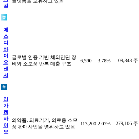
플랫폼을 보유하고 있음
컬
에
스
디
바
이
글로벌 인증 기반 체외진단 장
109,843 주
6,590
3.78%
오
비와 소모품 반복 매출 구조
센
서
리
가
켐
바
의약품, 의료기기, 의료용 소모
279,106 주
113,200
2.07%
이
품 판매사업을 영위하고 있음
오