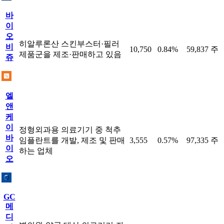
바
이
오
히알루론산 스킨부스터·필러
비
10,750
0.84%
59,837 주
제품군을 제조·판매하고 있음
쥬
엘
앤
케
이
정형외과용 의료기기 중 척추
바
임플란트를 개발, 제조 및 판매
3,555
0.57%
97,335 주
이
하는 업체
오
GC
메
디