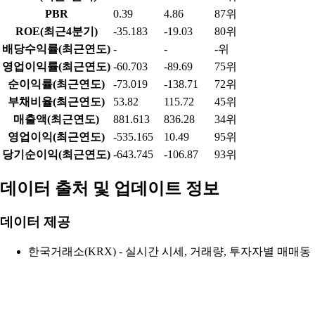
PBR
0.39
4.86
87위
ROE(최근4분기)
-35.183
-19.03
80위
배당수익률(최근연도)
-
-
-위
영업이익률(최근연도)
-60.703
-89.69
75위
순이익률(최근연도)
-73.019
-138.71
72위
부채비율(최근연도)
53.82
115.72
45위
매출액(최근연도)
881.613
836.28
34위
영업이익(최근연도)
-535.165
10.49
95위
당기순이익(최근연도)
-643.745
-106.87
93위
데이터 출처 및 업데이트 정보
데이터 제공
한국거래소(KRX) - 실시간 시세, 거래량, 투자자별 매매동
향
금융감독원 전자공시시스템(DART) - 재무정보, 기업정보