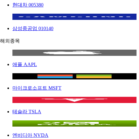
현대차
005380
삼성중공업
010140
해외종목
애플
AAPL
마이크로소프트
MSFT
테슬라
TSLA
엔비디아
NVDA