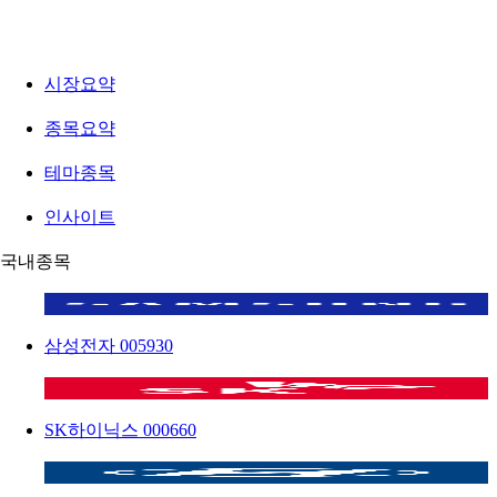
시장요약
종목요약
테마종목
인사이트
국내종목
삼성전자
005930
SK하이닉스
000660