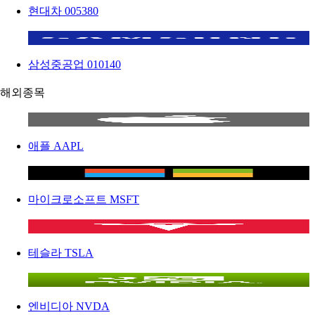
현대차
005380
삼성중공업
010140
해외종목
애플
AAPL
마이크로소프트
MSFT
테슬라
TSLA
엔비디아
NVDA