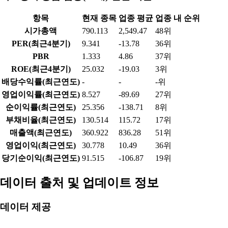
항목
현재 종목
업종 평균
업종 내 순위
시가총액
790.113
2,549.47
48위
PER(최근4분기)
9.341
-13.78
36위
PBR
1.333
4.86
37위
ROE(최근4분기)
25.032
-19.03
3위
배당수익률(최근연도)
-
-
-위
영업이익률(최근연도)
8.527
-89.69
27위
순이익률(최근연도)
25.356
-138.71
8위
부채비율(최근연도)
130.514
115.72
17위
매출액(최근연도)
360.922
836.28
51위
영업이익(최근연도)
30.778
10.49
36위
당기순이익(최근연도)
91.515
-106.87
19위
데이터 출처 및 업데이트 정보
데이터 제공