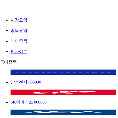
시장요약
종목요약
테마종목
인사이트
국내종목
삼성전자
005930
SK하이닉스
000660