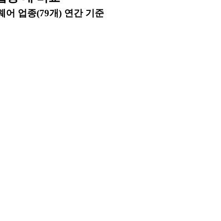
어 업종(79개) 연간 기준
항목
루닛
업종 평균
업종 내 순위
가총액
8,004.254
993.76
1위
(최근4분기)
-20.524
3.49
73위
PBR
5.036
19,331.67
7위
(최근4분기)
-31.353
-5.13
71위
률(최근연도)
-
-
-위
률(최근연도)
-99.969
-20.89
73위
률(최근연도)
-57.007
-24.68
70위
율(최근연도)
169.158
75.87
9위
(최근연도)
831.293
3,027.84
19위
익(최근연도)
-831.039
215.25
79위
익(최근연도)
-473.897
161.64
79위
 출처 및 업데이트 정보
 제공