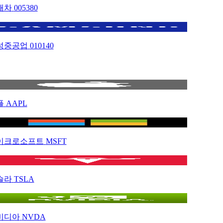
대차
005380
성중공업
010140
플
AAPL
이크로소프트
MSFT
슬라
TSLA
비디아
NVDA